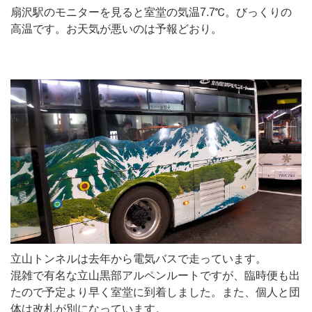
扇沢駅のモニターを見ると室堂の気温7.7℃。びっくりの
高温です。お天気が悪いのは予報どおり。
立山トンネルは去年から電気バスで走っています。
混雑で有名な立山黒部アルペンルートですが、臨時便も出
たので予定より早く室堂に到着しました。また、個人と団
体は改札が別になっています。