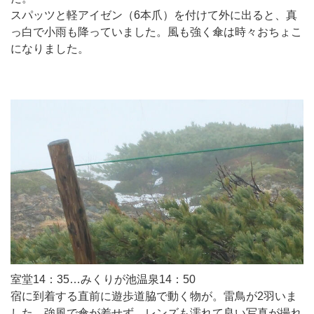
スパッツと軽アイゼン（6本爪）を付けて外に出ると、真
っ白で小雨も降っていました。風も強く傘は時々おちょこ
になりました。
室堂14：35…みくりが池温泉14：50
宿に到着する直前に遊歩道脇で動く物が。雷鳥が2羽いま
した。強風で傘が差せず、レンズも濡れて良い写真が撮れ