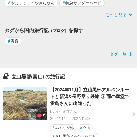
#
やまくっく・やぎちゃん
#
特急サンダーバード
もっと見る
タグから国内旅行記
を探す
（ブログ）
#
温泉
タグ一覧
立山黒部(富山) の旅行記
【2024年11月】立山黒部アルペンルー
トと新潟&長野乗り鉄旅 ③ 雨の室堂で
雷鳥さんに出逢った
by うなぎ猫さん
5
2024/11/01 - 2024/11/03
#
みくりが池
#
立山
#
立山黒部アルペンルート