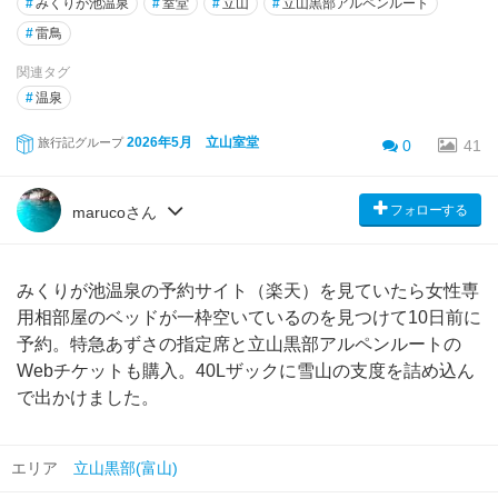
#
みくりが池温泉
#
室堂
#
立山
#
立山黒部アルペンルート
#
雷鳥
関連タグ
#
温泉
2026年5月 立山室堂
旅行記グループ
0
41
フォローする
marucoさん
みくりが池温泉の予約サイト（楽天）を見ていたら女性専
用相部屋のベッドが一枠空いているのを見つけて10日前に
予約。特急あずさの指定席と立山黒部アルペンルートの
Webチケットも購入。40Lザックに雪山の支度を詰め込ん
で出かけました。
エリア
立山黒部(富山)