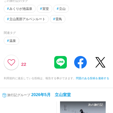
この旅行記のタグ
#
みくりが池温泉
#
室堂
#
立山
#
立山黒部アルペンルート
#
雷鳥
関連タグ
#
温泉
22
利用規約に違反している投稿は、報告する事ができます。
問題のある投稿を連絡する
2026年5月 立山室堂
旅行記グループ
次の旅行記