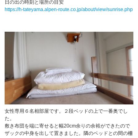
日の出の時刻と場所の目安
https://h-tateyama.alpen-route.co.jp/about/view/sunrise.php
女性専用６名相部屋です。２段ベッドの上で一番奥でし
た。
敷き布団を端に寄せると幅20cm余りの余裕ができたので
ザックの中身を出して置きました。隣のベッドとの間の柵