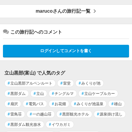
marucoさんの旅行記一覧
この旅行記へのコメント
ログインしてコメントを書く
立山黒部(富山) で人気のタグ
#
立山黒部アルペンルート
#
室堂
#
みくりが池
#
黒部ダム
#
立山
#
チングルマ
#
立山ケーブルカー
#
扇沢
#
電気バス
#
お花畑
#
みくりが池温泉
#
雄山
#
雷鳥荘
#
一の越山荘
#
黒部観光ホテル
#
源泉掛け流し
#
黒部ダム観光放水
#
イワカガミ