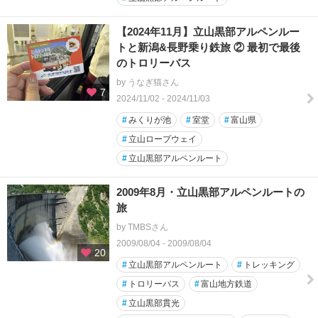
【2024年11月】立山黒部アルペンルー
トと新潟&長野乗り鉄旅 ② 最初で最後
のトロリーバス
by うなぎ猫さん
7
2024/11/02 - 2024/11/03
#
みくりが池
#
室堂
#
富山県
#
立山ロープウェイ
#
立山黒部アルペンルート
2009年8月・立山黒部アルペンルートの
旅
by TMBSさん
2009/08/04 - 2009/08/04
20
#
立山黒部アルペンルート
#
トレッキング
#
トロリーバス
#
富山地方鉄道
#
立山黒部貫光