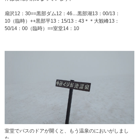
扇沢12：30==黒部ダム12：46…黒部湖13：00/13：
10（臨時）++黒部平13：15/13：43＊＊大観峰13：
50/14：00（臨時）==室堂14：10
室堂でバスのドアが開くと、もう温泉のにおいがしまし
た。