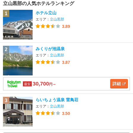
立山黒部の人気ホテルランキング
ホテル立山
1
エリア：
立山黒部
3.89
みくりが池温泉
2
エリア：
立山黒部
3.87
30,700
詳細
最安
円～
らいちょう温泉 雷鳥荘
3
エリア：
立山黒部
3.50