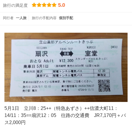
5.0
旅行の満足度
同行者
一人旅
旅行の手配内容
個別手配
5月1日 立川8：25++（特急あずさ）++信濃大町11：
14/11：35==扇沢12：05 往路の交通費 JR7,170円＋バ
ス2,000円