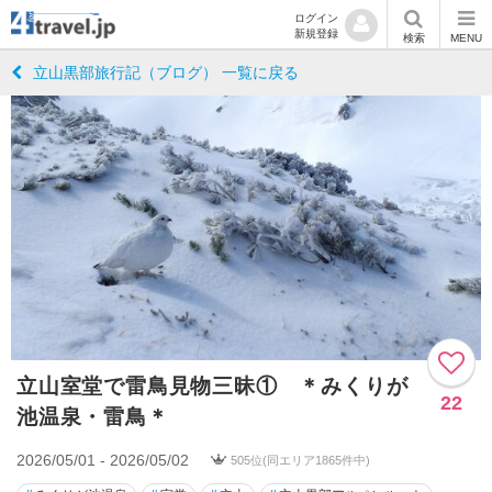
ログイン
新規登録
検索
MENU
立山黒部旅行記（ブログ） 一覧に戻る
立山室堂で雷鳥見物三昧① ＊みくりが
22
池温泉・雷鳥＊
2026/05/01 - 2026/05/02
505位(同エリア1865件中)