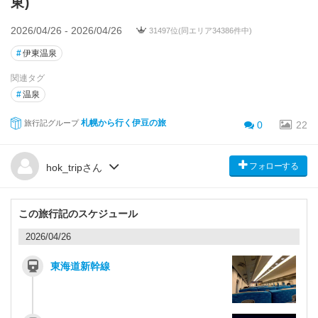
東)
2026/04/26 - 2026/04/26
31497位(同エリア34386件中)
#
伊東温泉
関連タグ
#
温泉
札幌から行く伊豆の旅
旅行記グループ
0
22
フォローする
hok_tripさん
この旅行記のスケジュール
2026/04/26
東海道新幹線