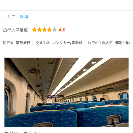
エリア
静岡
4.0
旅行の満足度
同行者
家族旅行
交通手段
レンタカー
新幹線
旅行の手配内容
個別手配