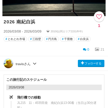
2026 南紀白浜
1
2026/03/08 - 2026/03/09
2010位(同エリア2151件中)
#
とれとれ市場
#
三段壁
#
円月島
#
千畳敷
#
白良浜
0
21
フォローする
travisさん
この旅行記のスケジュール
2026/03/08
飛行機での移動
JL215 11：45羽田発 南紀白浜13:00着（当日は30分遅
延）