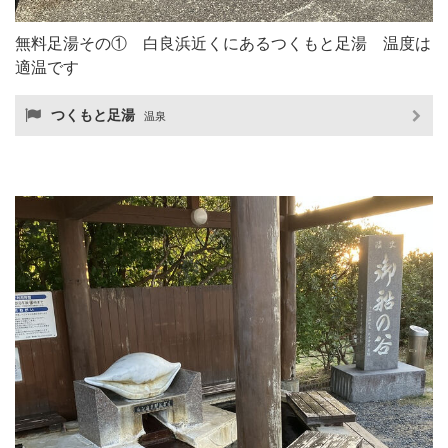
無料足湯その① 白良浜近くにあるつくもと足湯 温度は
適温です
つくもと足湯
温泉