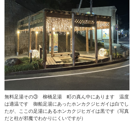
無料足湯その③ 柳橋足湯 町の真ん中にあります 温度
は適温です 御船足湯にあったホンカクジヒガイは白でし
たが、ここの足湯にあるホンカクジヒガイは黒です（写真
だと柱が邪魔でわかりにくいですが）