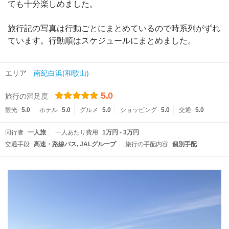
ても十分楽しめました。
旅行記の写真は行動ごとにまとめているので時系列がずれ
ています。行動順はスケジュールにまとめました。
エリア
南紀白浜(和歌山)
5.0
旅行の満足度
観光
5.0
ホテル
5.0
グルメ
5.0
ショッピング
5.0
交通
5.0
同行者
一人旅
一人あたり費用
1万円 - 3万円
交通手段
高速・路線バス
JALグループ
旅行の手配内容
個別手配