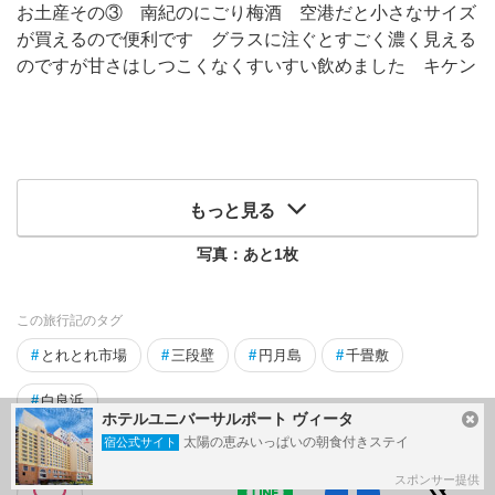
お土産その③ 南紀のにごり梅酒 空港だと小さなサイズ
が買えるので便利です グラスに注ぐとすごく濃く見える
のですが甘さはしつこくなくすいすい飲めました キケン
もっと見る
写真：あと
1
枚
この旅行記のタグ
#
とれとれ市場
#
三段壁
#
円月島
#
千畳敷
#
白良浜
ホテルユニバーサルポート ヴィータ
太陽の恵みいっぱいの朝食付きステイ
宿公式サイト
スポンサー提供