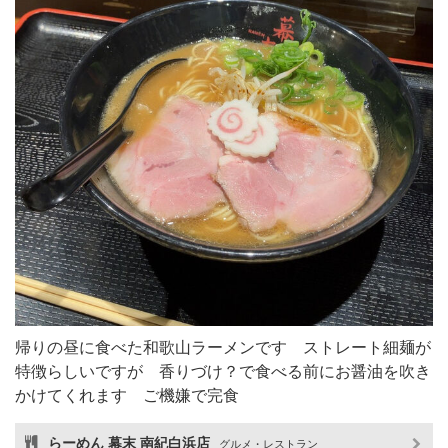
帰りの昼に食べた和歌山ラーメンです ストレート細麺が
特徴らしいですが 香りづけ？で食べる前にお醤油を吹き
かけてくれます ご機嫌で完食
らーめん 幕末 南紀白浜店
グルメ・レストラン