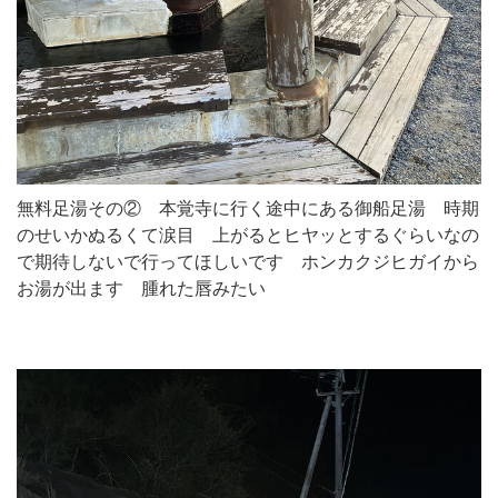
無料足湯その② 本覚寺に行く途中にある御船足湯 時期
のせいかぬるくて涙目 上がるとヒヤッとするぐらいなの
で期待しないで行ってほしいです ホンカクジヒガイから
お湯が出ます 腫れた唇みたい