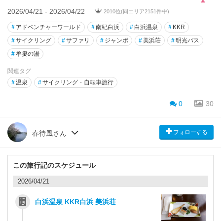
2026/04/21 - 2026/04/22
2010位(同エリア2151件中)
#
アドベンチャーワールド
#
南紀白浜
#
白浜温泉
#
KKR
#
サイクリング
#
サファリ
#
ジャンボ
#
美浜荘
#
明光バス
#
牟婁の湯
関連タグ
#
温泉
#
サイクリング・自転車旅行
0
30
フォローする
春待風さん
この旅行記のスケジュール
2026/04/21
白浜温泉 KKR白浜 美浜荘