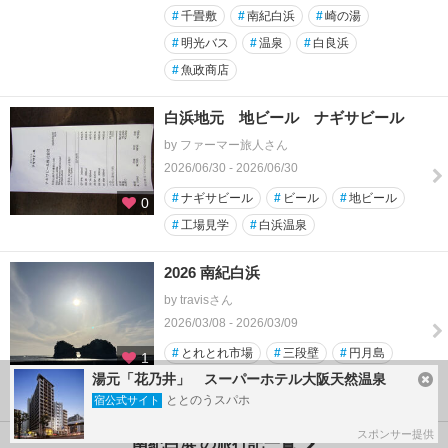
#
千畳敷
#
南紀白浜
#
崎の湯
#
明光バス
#
温泉
#
白良浜
#
魚政商店
白浜地元 地ビール ナギサビール
by ファーマー旅人さん
2026/06/30 - 2026/06/30
#
ナギサビール
#
ビール
#
地ビール
0
#
工場見学
#
白浜温泉
2026 南紀白浜
by travisさん
2026/03/08 - 2026/03/09
#
とれとれ市場
#
三段壁
#
円月島
1
湯元「花乃井」 スーパーホテル大阪天然温泉
#
千畳敷
#
白良浜
ととのうスパホ
宿公式サイト
スポンサー提供
南紀白浜 の旅行記一覧