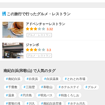
この旅行で行ったグルメ・レストラン
アドベンチャーレストラン
3.32
グルメ・レストラン
ジャンボ
3.3
グルメ・レストラン
南紀白浜(和歌山) で人気のタグ
#
南紀白浜
#
白良浜
#
白浜温泉
#
とれとれ市場
#
千畳敷
#
三段壁
#
和歌山
#
ホテルステイ
#
グルメ
#
温泉
#
円月島
#
明光バス
#
特急くろしお
#
那智の滝
#
川久
#
南紀白浜空港
#
ホテル川久