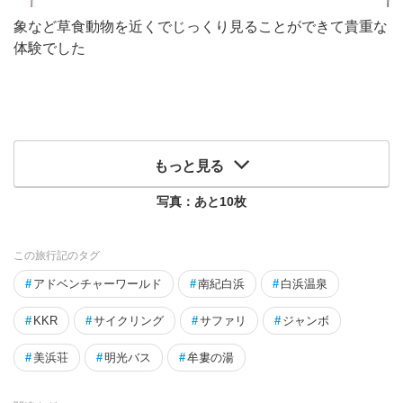
象など草食動物を近くでじっくり見ることができて貴重な
体験でした
もっと見る
写真：あと
10
枚
この旅行記のタグ
#
アドベンチャーワールド
#
南紀白浜
#
白浜温泉
#
KKR
#
サイクリング
#
サファリ
#
ジャンボ
#
美浜荘
#
明光バス
#
牟婁の湯