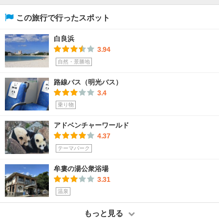
この旅行で行ったスポット
白良浜
3.94
自然・景勝地
路線バス（明光バス）
3.4
乗り物
アドベンチャーワールド
4.37
テーマパーク
牟婁の湯公衆浴場
3.31
温泉
もっと見る