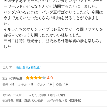
天気がまあまあだったので、パンダがいないアドベンチャ
ーワールドがどんなもんかと訪問することにしました。
パンダがいるときは、パンダ直行ばかりでしたが、今回は
今まで見ていないたくさんの動物を見ることができまし
た。
イルカたちのマリンライブは必見ですが、今回サファリを
自転車でゆっくり回ったのがいい経験でした。
三日目は特に観光せず、歴史ある外湯牟婁の湯を楽しみま
した
エリア
南紀白浜(和歌山)
4.0
旅行の満足度
観光
4.5
ホテル
4.5
グルメ
4.0
交通
4.0
同行者
一人旅
一人あたり費用
1万円 - 3万円
交通手段
高速・路線バス
徒歩
旅行の手配内容
個別手配