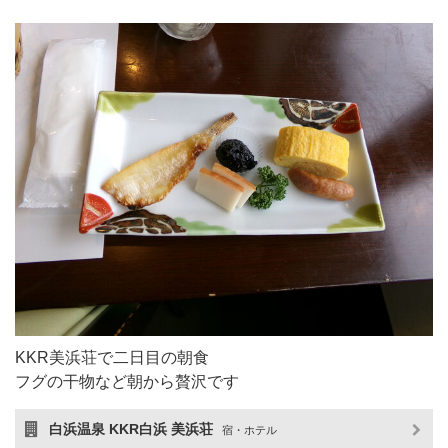
KKR美浜荘で二日目の朝食
フグの干物など朝から贅沢です
白浜温泉 KKR白浜 美浜荘
宿・ホテル