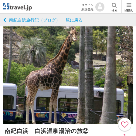
ログイン
新規登録
検索
MENU
南紀白浜旅行記（ブログ） 一覧に戻る
南紀白浜 白浜温泉湯治の旅②
1