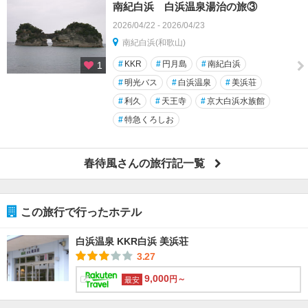
南紀白浜 白浜温泉湯治の旅③
2026/04/22 - 2026/04/23
南紀白浜(和歌山)
#
KKR
#
円月島
#
南紀白浜
1
#
明光バス
#
白浜温泉
#
美浜荘
#
利久
#
天王寺
#
京大白浜水族館
#
特急くろしお
春待風さんの旅行記一覧
この旅行で行ったホテル
白浜温泉 KKR白浜 美浜荘
3.27
9,000
円～
最安