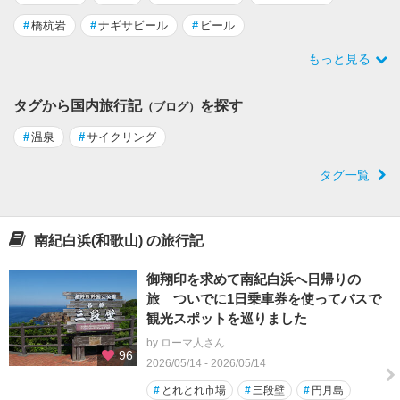
#
橋杭岩
#
ナギサビール
#
ビール
もっと見る
タグから国内旅行記
を探す
（ブログ）
#
温泉
#
サイクリング
タグ一覧
南紀白浜(和歌山) の旅行記
御翔印を求めて南紀白浜へ日帰りの
旅 ついでに1日乗車券を使ってバスで
観光スポットを巡りました
by ローマ人さん
96
2026/05/14 - 2026/05/14
#
とれとれ市場
#
三段壁
#
円月島