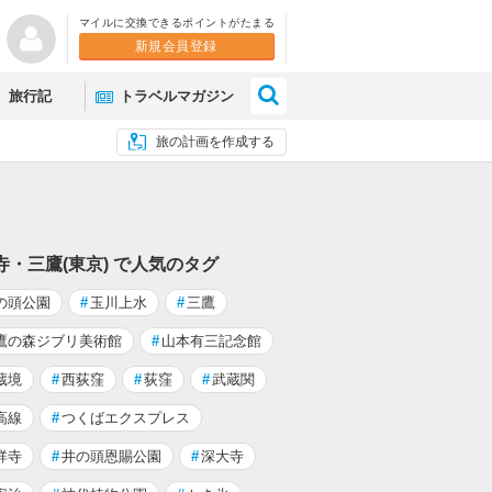
マイルに交換できるポイントがたまる
新規会員登録
×
旅行記
トラベルマガジン
旅の計画を作成する
寺・三鷹(東京) で人気のタグ
の頭公園
#
玉川上水
#
三鷹
鷹の森ジブリ美術館
#
山本有三記念館
蔵境
#
西荻窪
#
荻窪
#
武蔵関
高線
#
つくばエクスプレス
祥寺
#
井の頭恩賜公園
#
深大寺