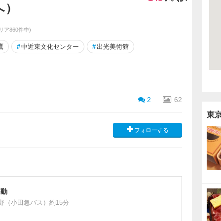
へ）
リア860件中)
鷹
#
中近東文化センター
#
出光美術館
2
62
東
フォローする
移動
野（小田急バス）約15分