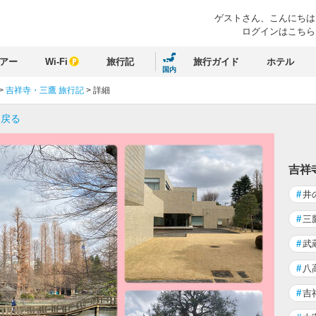
ゲストさん、
こんにちは
ログインはこちら
アー
Wi-Fi
旅行記
旅行ガイド
ホテル
国内
>
吉祥寺・三鷹 旅行記
>
詳細
に戻る
吉祥
#
井
#
三
#
武
#
八
#
吉