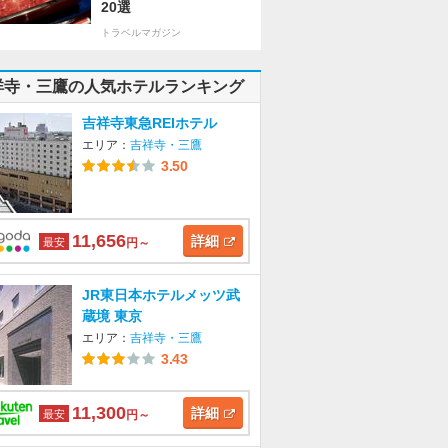
20選
トラベルマガジン
祥寺・三鷹の人気ホテルランキング
吉祥寺東急REIホテル
エリア：
吉祥寺・三鷹
3.50
11,656
詳細
最安
円～
JR東日本ホテルメッツ武
蔵境 東京
エリア：
吉祥寺・三鷹
3.43
11,300
詳細
最安
円～