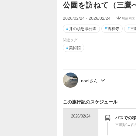
公園を訪ねて（三鷹
2026/02/24 - 2026/02/24
6位(同エ
#
井の頭恩賜公園
#
吉祥寺
#
三
関連タグ
#
美術館
noelさん
この旅行記のスケジュール
2026/02/24
バスでの
三鷹駅→西