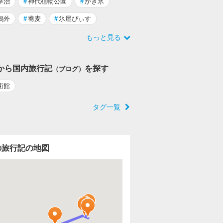
宰治
#
神代植物公園
#
かき氷
鴎外
#
蕎麦
#
氷屋ぴぃす
もっと見る
から国内旅行記
を探す
（ブログ）
術館
タグ一覧
の旅行記の地図