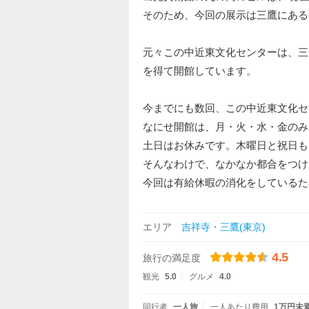
そのため、今回の展示は三鷹にある
元々この中近東文化センターは、三
を得て開館しています。
今までにも数回、この中近東文化セ
なにせ開館は、月・火・水・金のみ
土日はお休みです。木曜日と祝日も
そんなわけで、なかなか都合をつけ
今回は有給休暇の消化をしているた
エリア
吉祥寺・三鷹(東京)
4.5
旅行の満足度
観光
5.0
グルメ
4.0
同行者
一人旅
一人あたり費用
1万円未