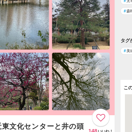
#
太
#
森
タグ
#
美
こ
近東文化センターと井の頭
148
いいね！