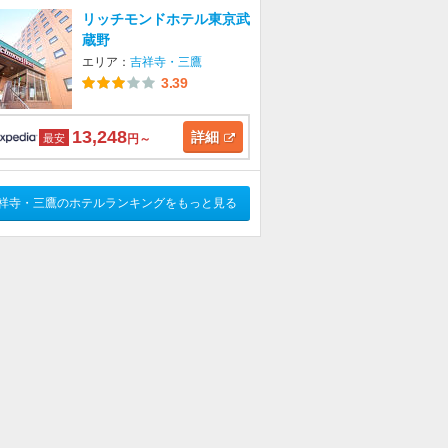
リッチモンドホテル東京武
蔵野
エリア：
吉祥寺・三鷹
3.39
13,248
詳細
最安
円～
祥寺・三鷹のホテルランキングをもっと見る