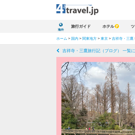
旅行ガイド
ホテル
ツ
海外
ホーム
>
国内
>
関東地方
>
東京
>
吉祥寺・三鷹
吉祥寺・三鷹旅行記（ブログ） 一覧