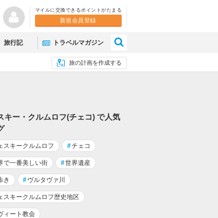
マイルに交換できるポイントがたまる
新規会員登録
×
旅行記
トラベルマガジン
旅の計画を作成する
スキー・クルムロフ(チェコ) で人気
グ
ェスキークルムロフ
#
チェコ
界で一番美しい街
#
世界遺産
歩き
#
ヴルタヴァ川
ェスキークルムロフ歴史地区
ヴィート教会