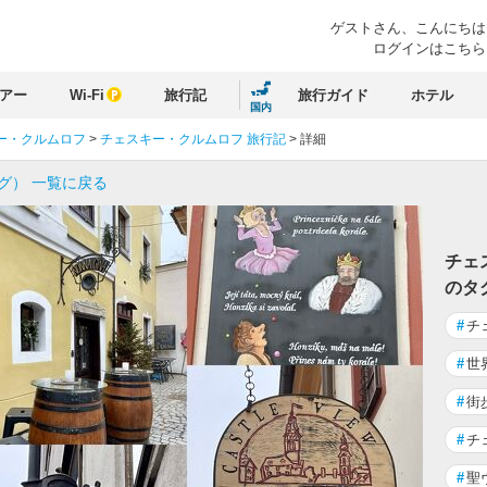
ゲストさん、
こんにちは
ログインはこちら
アー
Wi-Fi
旅行記
旅行ガイド
ホテル
国内
ー・クルムロフ
>
チェスキー・クルムロフ 旅行記
>
詳細
グ） 一覧に戻る
チェ
のタ
#
チ
#
世
#
街
#
チ
#
聖