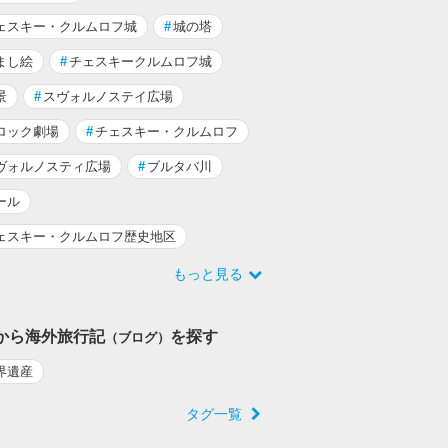
ェスキー・クルムロフ城
#
城の塔
まし絵
#
チェスキークルムロフ城
景
#
スヴォルノステイ広場
ロック劇場
#
チェスキー・クルムロフ
ヴォルノスティ広場
#
ブルタバ川
ール
ェスキー・クルムロフ歴史地区
もっと見る
から海外旅行記
を探す
（ブログ）
界遺産
タグ一覧