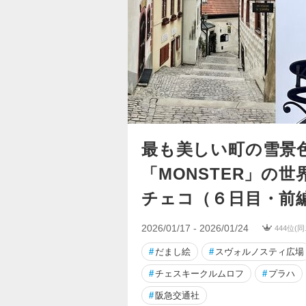
最も美しい町の雪景
「MONSTER」の
チェコ（６日目・前
2026/01/17 - 2026/01/24
444位(
#
だまし絵
#
スヴォルノスティ広場
#
チェスキークルムロフ
#
プラハ
#
阪急交通社