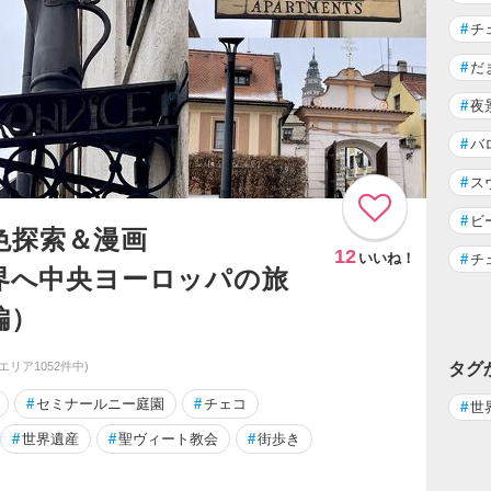
#
チ
#
だ
#
夜
#
バ
#
ス
#
ビ
色探索＆漫画
12
いいね！
#
チ
世界へ中央ヨーロッパの旅
編）
同エリア1052件中)
タグ
#
セミナールニー庭園
#
チェコ
#
世
#
世界遺産
#
聖ヴィート教会
#
街歩き