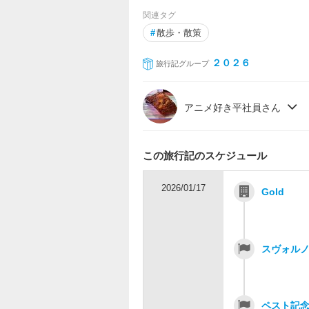
関連タグ
#
散歩・散策
２０２６
旅行記グループ
アニメ好き平社員さん
この旅行記のスケジュール
2026/01/17
Gold
スヴォル
ペスト記