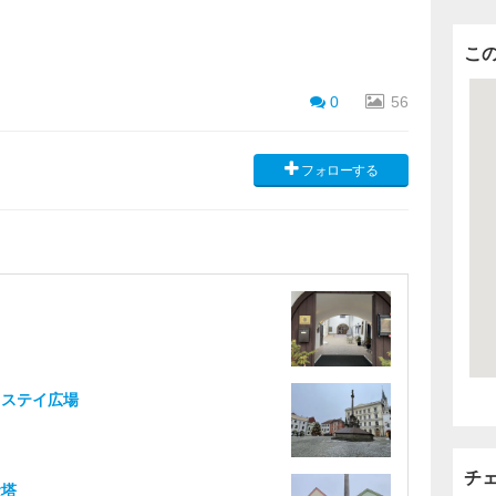
こ
0
56
フォローする
ノステイ広場
チ
念塔