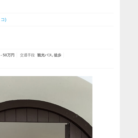
コ)
 - 50万円
交通手段
観光バス
徒歩