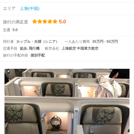
エリア
上海(中国)
5.0
旅行の満足度
交通
5.0
同行者
カップル・夫婦（シニア）
一人あたり費用
30万円 - 50万円
交通手段
徒歩
飛行機
航空会社
上海航空 中国東方航空
旅行の手配内容
個別手配