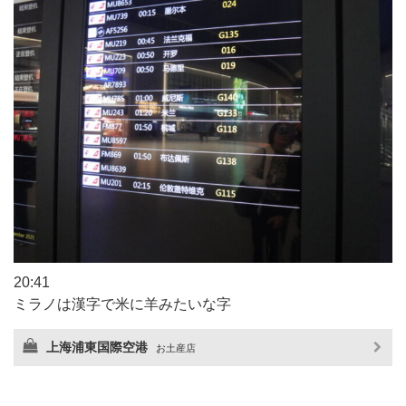
20:41
ミラノは漢字で米に羊みたいな字
上海浦東国際空港
お土産店