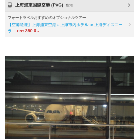
上海浦東国際空港 (PVG)
空港
フォートラベルおすすめのオプショナルツアー
【空港送迎】上海浦東空港⇔上海市内ホテル or 上海ディズニー
350.0
ラ…
CNY
～