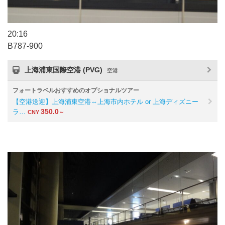
20:16
B787-900
上海浦東国際空港 (PVG)
空港
フォートラベルおすすめのオプショナルツアー
【空港送迎】上海浦東空港⇔上海市内ホテル or 上海ディズニー
350.0
ラ…
CNY
～