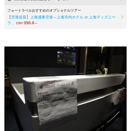
フォートラベルおすすめのオプショナルツアー
【空港送迎】上海浦東空港⇔上海市内ホテル or 上海ディズニー
350.0
ラ…
CNY
～