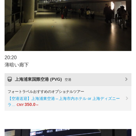
20:20
薄暗い廊下
上海浦東国際空港 (PVG)
空港
フォートラベルおすすめのオプショナルツアー
【空港送迎】上海浦東空港⇔上海市内ホテル or 上海ディズニー
350.0
ラ…
CNY
～