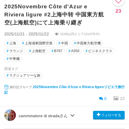
2025Novembre Côte d'Azur e
23
Riviera ligure #2上海中转 中国東方航
空(上海航空)にて上海乗り継ぎ
2025/11/21 - 2025/11/22
1528位(同エリア12147件中)
#
上海
#
上海浦東国際空港
#
中国
#
中国東方航空機
#
ラウンジ
#
上海航空
#
B787
#
A350
#
ビジネスクラス
#
中華麺
関連タグ
#
ラグジュアリーな旅
2025Novembre Côte d'Azur e Riviera ligureリビエラ旅行
旅行記グループ
記
0
22
フォローする
camminatore di stradaさん