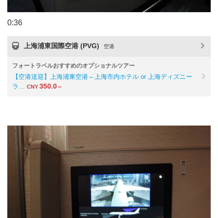
0:36
上海浦東国際空港 (PVG)
空港
フォートラベルおすすめのオプショナルツアー
【空港送迎】上海浦東空港⇔上海市内ホテル or 上海ディズニー
350.0
ラ…
CNY
～