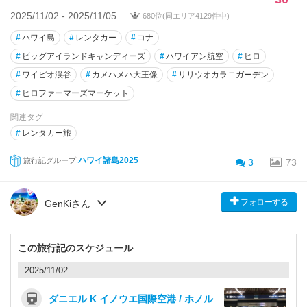
2025/11/02 - 2025/11/05
680位(同エリア4129件中)
#
ハワイ島
#
レンタカー
#
コナ
#
ビッグアイランドキャンディーズ
#
ハワイアン航空
#
ヒロ
#
ワイピオ渓谷
#
カメハメハ大王像
#
リリウオカラニガーデン
#
ヒロファーマーズマーケット
関連タグ
#
レンタカー旅
ハワイ諸島2025
旅行記グループ
3
73
フォローする
GenKiさん
この旅行記のスケジュール
2025/11/02
ダニエル K イノウエ国際空港 / ホノル