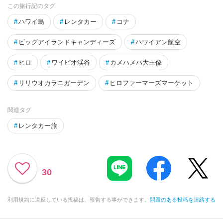
この旅行記のタグ
#
ハワイ島
#
レンタカー
#
コナ
#
ビッグアイランドキャンディーズ
#
ハワイアン航空
#
ヒロ
#
ワイピオ渓谷
#
カメハメハ大王像
#
リリウオカラニガーデン
#
ヒロファーマーズマーケット
関連タグ
#
レンタカー旅
30
利用規約に違反している投稿は、報告する事ができます。
問題のある投稿を連絡する