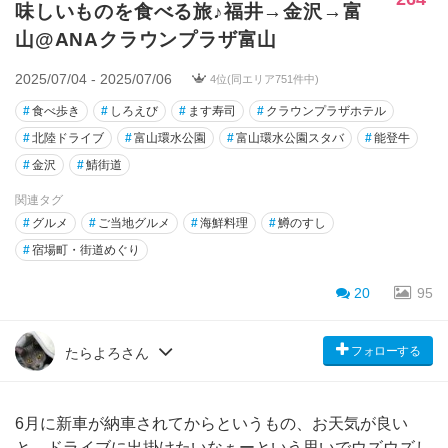
味しいものを食べる旅♪福井→金沢→富
山@ANAクラウンプラザ富山
2025/07/04 - 2025/07/06
4位(同エリア751件中)
#
食べ歩き
#
しろえび
#
ます寿司
#
クラウンプラザホテル
#
北陸ドライブ
#
富山環水公園
#
富山環水公園スタバ
#
能登牛
#
金沢
#
鯖街道
関連タグ
#
グルメ
#
ご当地グルメ
#
海鮮料理
#
鱒のすし
#
宿場町・街道めぐり
20
95
フォローする
たらよろさん
6月に新車が納車されてからというもの、お天気が良い
と、ドライブに出掛けたいなぁーという思いでウズウズし