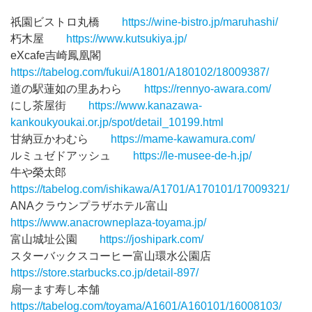
祇園ビストロ丸橋
https://wine-bistro.jp/maruhashi/
朽木屋
https://www.kutsukiya.jp/
eXcafe吉崎鳳凰閣
https://tabelog.com/fukui/A1801/A180102/18009387/
道の駅蓮如の里あわら
https://rennyo-awara.com/
にし茶屋街
https://www.kanazawa-
kankoukyoukai.or.jp/spot/detail_10199.html
甘納豆かわむら
https://mame-kawamura.com/
ルミュゼドアッシュ
https://le-musee-de-h.jp/
牛や榮太郎
https://tabelog.com/ishikawa/A1701/A170101/17009321/
ANAクラウンプラザホテル富山
https://www.anacrowneplaza-toyama.jp/
富山城址公園
https://joshipark.com/
スターバックスコーヒー富山環水公園店
https://store.starbucks.co.jp/detail-897/
扇一ます寿し本舗
https://tabelog.com/toyama/A1601/A160101/16008103/