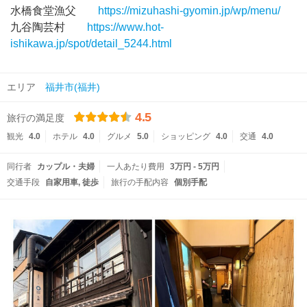
水橋食堂漁父
https://mizuhashi-gyomin.jp/wp/menu/
九谷陶芸村
https://www.hot-
ishikawa.jp/spot/detail_5244.html
エリア
福井市(福井)
4.5
旅行の満足度
観光
4.0
ホテル
4.0
グルメ
5.0
ショッピング
4.0
交通
4.0
同行者
カップル・夫婦
一人あたり費用
3万円 - 5万円
交通手段
自家用車
徒歩
旅行の手配内容
個別手配