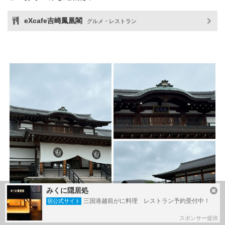
eXcafe吉崎鳳凰閣
グルメ・レストラン
みくに隠居処
三国港越前がに料理 レストラン予約受付中！
宿公式サイト
スポンサー提供