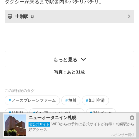
タクシーが来るまで駅舎内をパチリパチリ。
士別駅
駅
もっと見る
写真：あと
31
枚
この旅行記のタグ
#
ノースプレーンファーム
#
旭川
#
旭川空港
#
旭川駅
#
白い恋人ソフトクリーム
#
JALパック
ニューオータニイン札幌
WEBからの予約は公式サイトがお得！札幌駅から
宿公式サイト
#
列車の旅
#
士別
#
Shironi
#
JRイン旭川
好アクセス！
スポンサー提供