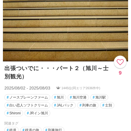
出張ついでに・・・パート２（旭川～士
9
別観光）
2025/08/02 - 2025/08/03
1445位(同エリア2636件中)
#
ノースプレーンファーム
#
旭川
#
旭川空港
#
旭川駅
#
白い恋人ソフトクリーム
#
JALパック
#
列車の旅
#
士別
#
Shironi
#
JRイン旭川
関連タグ
#
鉄道
#
鉄道の旅
#
列車旅行