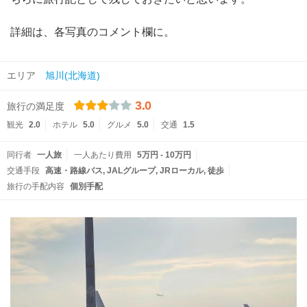
詳細は、各写真のコメント欄に。
エリア
旭川(北海道)
3.0
旅行の満足度
観光
2.0
ホテル
5.0
グルメ
5.0
交通
1.5
同行者
一人旅
一人あたり費用
5万円 - 10万円
交通手段
高速・路線バス
JALグループ
JRローカル
徒歩
旅行の手配内容
個別手配