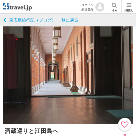
ログイン
新規登録
検索
MENU
東広島旅行記（ブログ） 一覧に戻る
酒蔵巡りと江田島へ
3