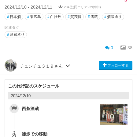
2024/12/10 - 2024/12/11
204位(同エリア239件中)
#
日本酒
#
東広島
#
白牡丹
#
賀茂鶴
#
酒蔵
#
酒蔵通り
関連タグ
#
酒蔵巡り
0
38
フォローする
チュンチュ３１９さん
この旅行記のスケジュール
2024/12/10
西条酒蔵
徒歩での移動