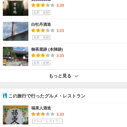
3.39
名所・史跡
白牡丹酒造
3.33
名所・史跡
御茶屋跡 (本陣跡)
3.33
名所・史跡
もっと見る
この旅行で行ったグルメ・レストラン
福美人酒造
3.33
グルメ・レストラン