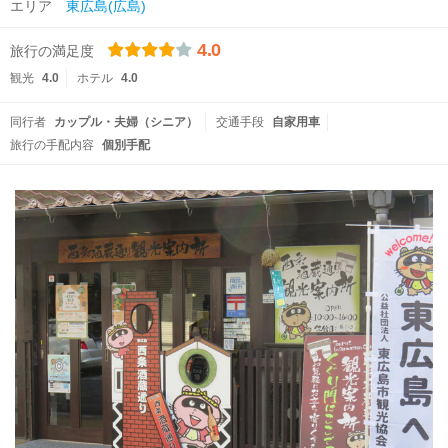
エリア
東広島(広島)
4.0
旅行の満足度
観光
4.0
ホテル
4.0
同行者
カップル・夫婦（シニア）
交通手段
自家用車
旅行の手配内容
個別手配