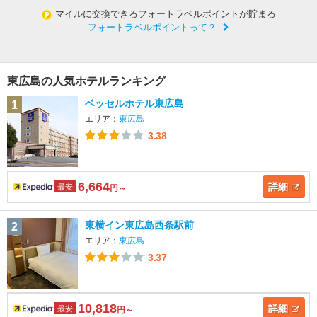
マイルに交換できるフォートラベルポイントが貯まる
フォートラベルポイントって？
東広島の人気ホテルランキング
ベッセルホテル東広島
1
エリア：
東広島
3.38
6,664
詳細
最安
円～
東横イン東広島西条駅前
2
エリア：
東広島
3.37
10,818
詳細
最安
円～