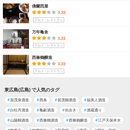
佛蘭西屋
3.33
グルメ・レストラン
万年亀舎
3.31
グルメ・レストラン
西條鶴醸造
3.33
グルメ・レストラン
東広島(広島) で人気のタグ
#
賀茂泉酒造
#
西条
#
賀茂鶴酒造
#
福美人酒造
#
白牡丹酒造
#
亀齢酒造
#
街歩き
#
酒蔵通り
#
山陽鶴酒造
#
西條鶴酒造
#
西條鶴醸造
#
江戸天保井水