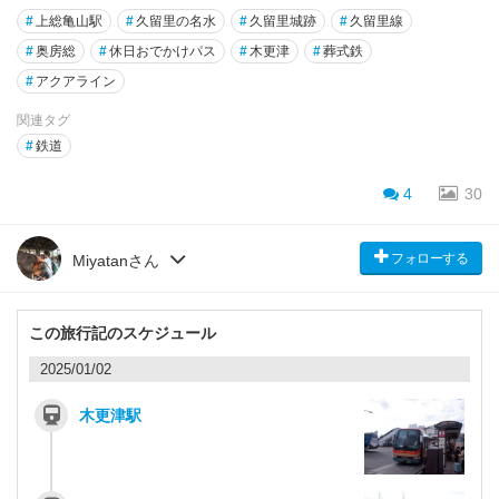
#
上総亀山駅
#
久留里の名水
#
久留里城跡
#
久留里線
#
奥房総
#
休日おでかけパス
#
木更津
#
葬式鉄
#
アクアライン
関連タグ
#
鉄道
4
30
フォローする
Miyatanさん
この旅行記のスケジュール
2025/01/02
木更津駅