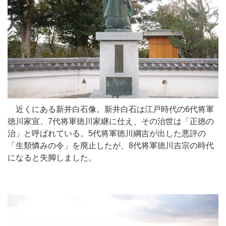
近くにある新井白石像。新井白石は江戸時代の6代将軍
徳川家宣、7代将軍徳川家継に仕え、その治世は「正徳の
治」と呼ばれている。5代将軍徳川綱吉が出した悪評の
「生類憐みの令」を廃止したが、8代将軍徳川吉宗の時代
になると失脚しました。