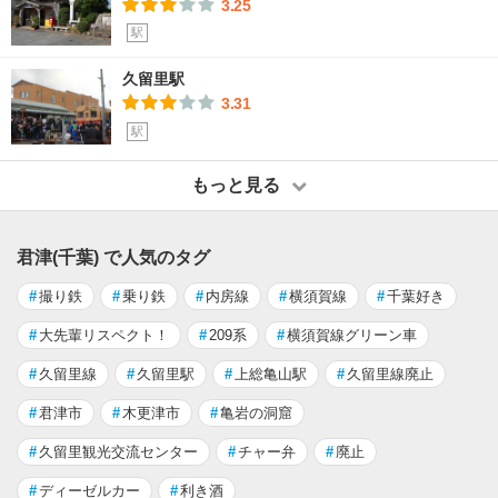
3.25
駅
久留里駅
3.31
駅
もっと見る
君津(千葉) で人気のタグ
#
撮り鉄
#
乗り鉄
#
内房線
#
横須賀線
#
千葉好き
#
大先輩リスペクト！
#
209系
#
横須賀線グリーン車
#
久留里線
#
久留里駅
#
上総亀山駅
#
久留里線廃止
#
君津市
#
木更津市
#
亀岩の洞窟
#
久留里観光交流センター
#
チャー弁
#
廃止
#
ディーゼルカー
#
利き酒