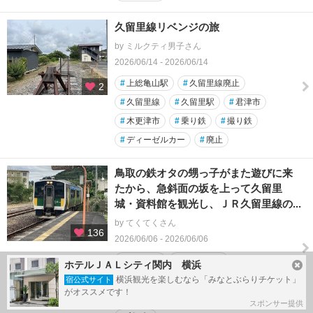
久留里線リベンジの旅
by ミルクティ男子さん
2026/06/14 - 2026/06/14
#
上総亀山駅
#
久留里線廃止
2
#
久留里線
#
久留里駅
#
君津市
#
木更津市
#
乗り鉄
#
撮り鉄
#
ディーゼルカー
#
廃止
鳥取の鉄オタの甥っ子がまた遊びに来
たから、急斜面の坂を上って久留里
城・資料館を観光し、ＪＲ久留里線の...
by てくてくさん
136
2026/06/06 - 2026/06/06
#
久留里線
#
上総亀山駅
ホテルＪＡＬシティ関内 横浜
#
久留里線廃止
#
チックトック
横浜観光を楽しむなら「みなとぶらりチケット」
宿公式サイト
がオススメです！
#
久留里観光交流センター
#
久留里駅
スポンサー提供