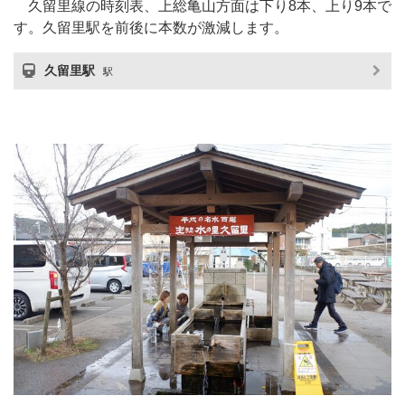
久留里線の時刻表、上総亀山方面は下り8本、上り9本で
す。久留里駅を前後に本数が激減します。
久留里駅
駅