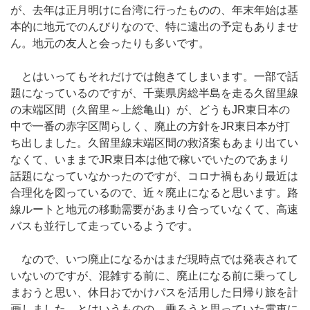
が、去年は正月明けに台湾に行ったものの、年末年始は基
本的に地元でのんびりなので、特に遠出の予定もありませ
ん。地元の友人と会ったりも多いです。
とはいってもそれだけでは飽きてしまいます。一部で話
題になっているのですが、千葉県房総半島を走る久留里線
の末端区間（久留里～上総亀山）が、どうもJR東日本の
中で一番の赤字区間らしく、廃止の方針をJR東日本が打
ち出しました。久留里線末端区間の救済案もあまり出てい
なくて、いままでJR東日本は他で稼いでいたのであまり
話題になっていなかったのですが、コロナ禍もあり最近は
合理化を図っているので、近々廃止になると思います。路
線ルートと地元の移動需要があまり合っていなくて、高速
バスも並行して走っているようです。
なので、いつ廃止になるかはまだ現時点では発表されて
いないのですが、混雑する前に、廃止になる前に乗ってし
まおうと思い、休日おでかけパスを活用した日帰り旅を計
画しました。とはいうものの、乗ろうと思っていた電車に