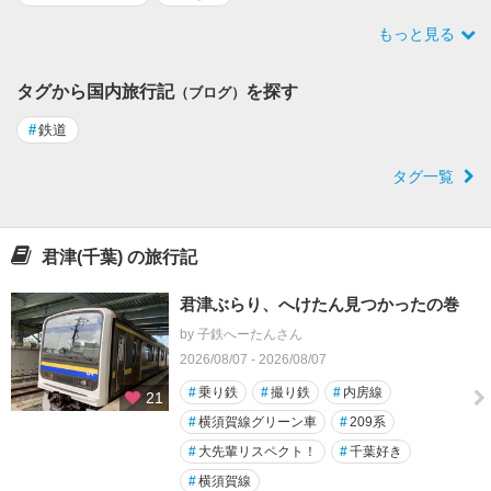
もっと見る
タグから国内旅行記
を探す
（ブログ）
#
鉄道
タグ一覧
君津(千葉) の旅行記
君津ぶらり、へけたん見つかったの巻
by 子鉄へーたんさん
2026/08/07 - 2026/08/07
#
乗り鉄
#
撮り鉄
#
内房線
21
#
横須賀線グリーン車
#
209系
#
大先輩リスペクト！
#
千葉好き
#
横須賀線