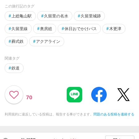
この旅行記のタグ
#
上総亀山駅
#
久留里の名水
#
久留里城跡
#
久留里線
#
奥房総
#
休日おでかけパス
#
木更津
#
葬式鉄
#
アクアライン
関連タグ
#
鉄道
70
利用規約に違反している投稿は、報告する事ができます。
問題のある投稿を連絡する