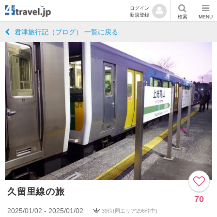
ログイン
新規登録
検索
MENU
君津旅行記（ブログ） 一覧に戻る
久留里線の旅
70
2025/01/02 - 2025/01/02
39位(同エリア296件中)