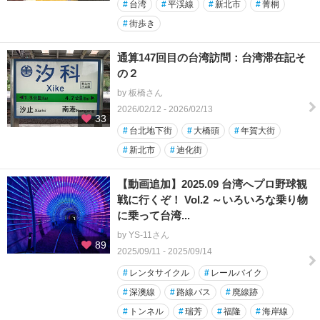
#
台湾
#
平渓線
#
新北市
#
菁桐
#
街歩き
通算147回目の台湾訪問：台湾滞在記そ
の２
by 板橋さん
2026/02/12 - 2026/02/13
33
#
台北地下街
#
大橋頭
#
年賀大街
#
新北市
#
迪化街
【動画追加】2025.09 台湾へプロ野球観
戦に行くぞ！ Vol.2 ～いろいろな乗り物
に乗って台湾...
by YS-11さん
89
2025/09/11 - 2025/09/14
#
レンタサイクル
#
レールバイク
#
深澳線
#
路線バス
#
廃線跡
#
トンネル
#
瑞芳
#
福隆
#
海岸線