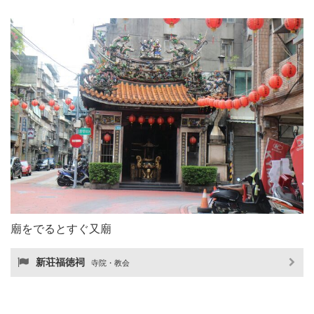
廟をでるとすぐ又廟
新荘福徳祠
寺院・教会