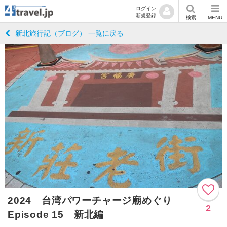
ログイン
新規登録
検索
MENU
新北旅行記（ブログ） 一覧に戻る
2024 台湾パワーチャージ廟めぐり
2
Episode 15 新北編