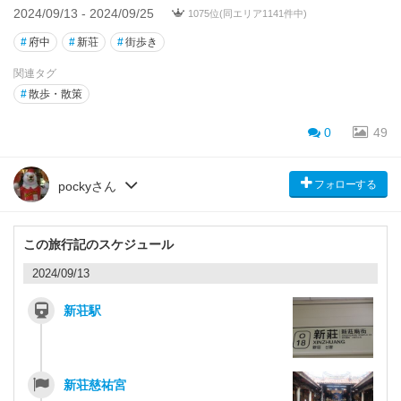
2024/09/13 - 2024/09/25
1075位(同エリア1141件中)
#
府中
#
新荘
#
街歩き
関連タグ
#
散歩・散策
0
49
フォローする
pockyさん
この旅行記のスケジュール
2024/09/13
新荘駅
新荘慈祐宮