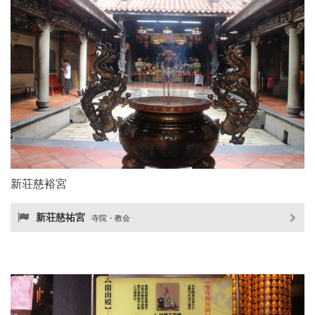
新荘慈裕宮
新荘慈祐宮
寺院・教会