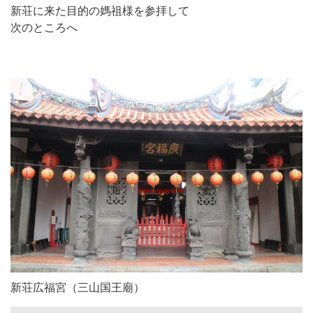
新荘に来た目的の媽祖様を参拝して
次のところへ
新荘広福宮（三山国王廟）