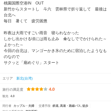
桃園国際空港IN OUT
新竹からスタートし 斗六 雲林県で折り返して 最後は
台北へ
毎日 暑くて 疲労困憊
昨夜は大雨ですごい雨音 寝られなかった
しかし出かける頃には雨も止み 傘なしででかけられた～
よかった～
今回の台北は、マンゴーかき氷のために宿泊したようなも
のなので
サクッと「廟めぐり」スタート
エリア
新北(台湾)
4.0
旅行の満足度
観光
4.0
同行者
カップル・夫婦
交通手段
鉄道
高速・路線バス
徒歩