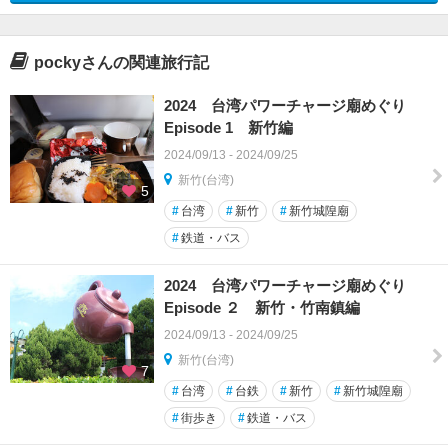
pockyさんの関連旅行記
2024 台湾パワーチャージ廟めぐり
Episode 1 新竹編
2024/09/13 - 2024/09/25
新竹(台湾)
5
#
台湾
#
新竹
#
新竹城隍廟
#
鉄道・バス
2024 台湾パワーチャージ廟めぐり
Episode ２ 新竹・竹南鎮編
2024/09/13 - 2024/09/25
新竹(台湾)
7
#
台湾
#
台鉄
#
新竹
#
新竹城隍廟
#
街歩き
#
鉄道・バス