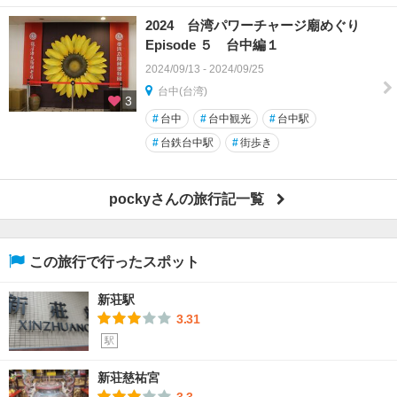
2024 台湾パワーチャージ廟めぐり
Episode ５ 台中編１
2024/09/13 - 2024/09/25
台中(台湾)
3
#
台中
#
台中観光
#
台中駅
#
台鉄台中駅
#
街歩き
pockyさんの旅行記一覧
この旅行で行ったスポット
新荘駅
3.31
駅
新荘慈祐宮