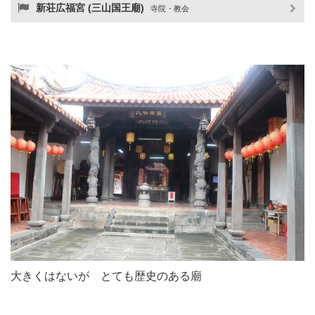
新荘広福宮 (三山国王廟)
寺院・教会
大きくはないが とても歴史のある廟