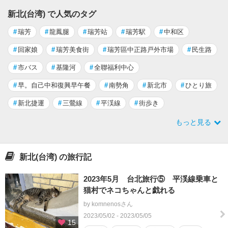
新北(台湾) で人気のタグ
#
瑞芳
#
龍鳳腿
#
瑞芳站
#
瑞芳駅
#
中和区
#
回家娘
#
瑞芳美食街
#
瑞芳區中正路戸外市場
#
民生路
#
市バス
#
基隆河
#
全聯福利中心
#
早。自己中和復興早午餐
#
南勢角
#
新北市
#
ひとり旅
#
新北捷運
#
三鶯線
#
平渓線
#
街歩き
もっと見る
新北(台湾) の旅行記
2023年5月 台北旅行⑤ 平渓線乗車と
猫村でネコちゃんと戯れる
by komnenosさん
2023/05/02 - 2023/05/05
15