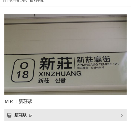
旅行の手配内容
個別手配
ＭＲＴ新荘駅
新荘駅
駅