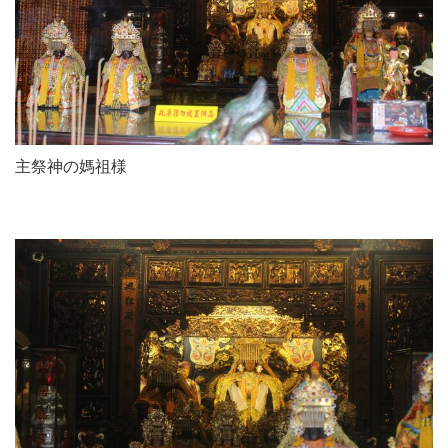
主祭神の媽祖様