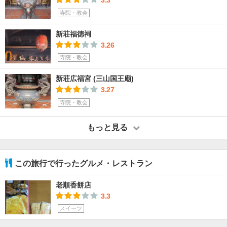
3.3
寺院・教会
新荘福徳祠
3.26
寺院・教会
新荘広福宮 (三山国王廟)
3.27
寺院・教会
もっと見る
この旅行で行ったグルメ・レストラン
老順香餅店
3.3
スイーツ