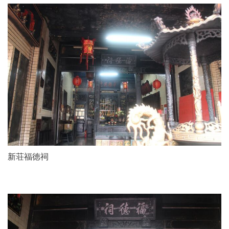
新荘福徳祠