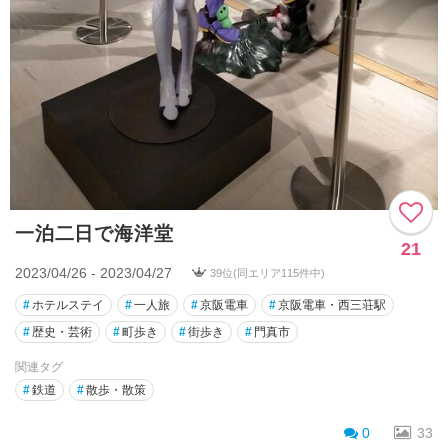
一泊二日で海洋堂
21
2023/04/26 - 2023/04/27
39位(同エリア115件中)
#
ホテルステイ
#
一人旅
#
京阪電車
#
京阪電車・西三荘駅
#
歴史・芸術
#
町歩き
#
街歩き
#
門真市
関連タグ
#
鉄道
#
散歩・散策
0
33