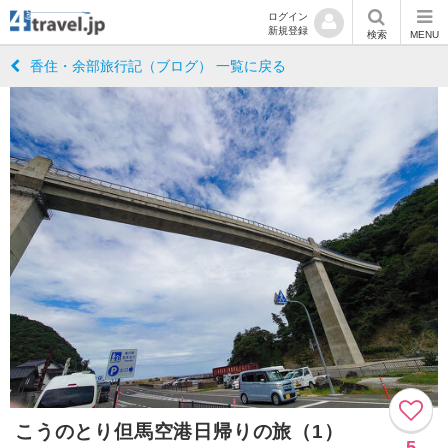
ログイン
新規登録
検索
MENU
香住・余部旅行記（ブログ） 一覧に戻る
こうのとり但馬空港日帰りの旅（1）
5