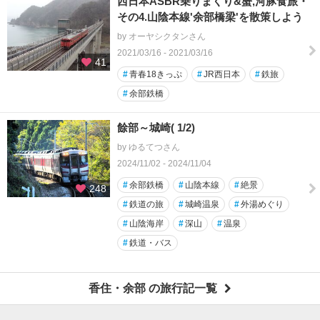
西日本ASBR乗りまくり&蟹,河豚食旅・
その4.山陰本線'余部橋梁'を散策しよう
by オーヤシクタンさん
2021/03/16 - 2021/03/16
41
#
青春18きっぷ
#
JR西日本
#
鉄旅
#
余部鉄橋
餘部～城崎( 1/2)
by ゆるてつさん
2024/11/02 - 2024/11/04
#
余部鉄橋
#
山陰本線
#
絶景
248
#
鉄道の旅
#
城崎温泉
#
外湯めぐり
#
山陰海岸
#
深山
#
温泉
#
鉄道・バス
香住・余部 の旅行記一覧