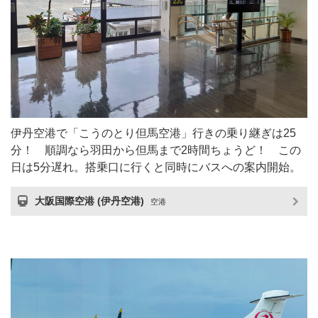
伊丹空港で「こうのとり但馬空港」行きの乗り継ぎは25
分！ 順調なら羽田から但馬まで2時間ちょうど！ この
日は5分遅れ。搭乗口に行くと同時にバスへの案内開始。
大阪国際空港 (伊丹空港)
空港