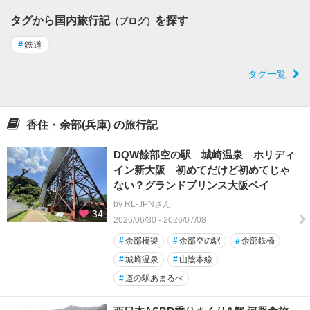
タグから国内旅行記
を探す
（ブログ）
#
鉄道
タグ一覧
香住・余部(兵庫) の旅行記
DQW餘部空の駅 城崎温泉 ホリディ
イン新大阪 初めてだけど初めてじゃ
ない？グランドプリンス大阪ベイ
by RL-JPNさん
34
2026/06/30 - 2026/07/08
#
余部橋梁
#
余部空の駅
#
余部鉄橋
#
城崎温泉
#
山陰本線
#
道の駅あまるべ