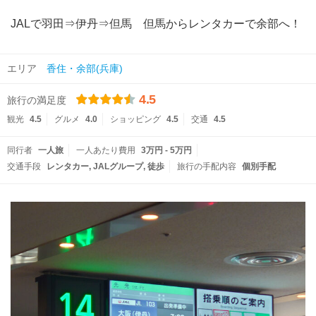
JALで羽田⇒伊丹⇒但馬 但馬からレンタカーで余部へ！
エリア
香住・余部(兵庫)
4.5
旅行の満足度
観光
4.5
グルメ
4.0
ショッピング
4.5
交通
4.5
同行者
一人旅
一人あたり費用
3万円 - 5万円
交通手段
レンタカー
JALグループ
徒歩
旅行の手配内容
個別手配