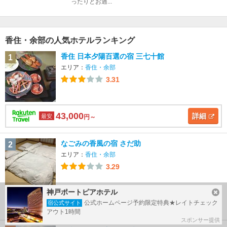
ったりとお過...
香住・余部の人気ホテルランキング
香住 日本夕陽百選の宿 三七十館
1
エリア：
香住・余部
3.31
43,000
詳細
最安
円～
なごみの香風の宿 さだ助
2
エリア：
香住・余部
3.29
神戸ポートピアホテル
32,000
詳細
公式ホームページ予約限定特典★レイトチェック
宿公式サイト
最安
円～
アウト1時間
スポンサー提供