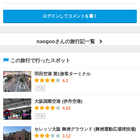
ログインしてコメントを書く
naogooさんの旅行記一覧
この旅行で行ったスポット
羽田空港 第1旅客ターミナル
4.3
空港
大阪国際空港 (伊丹空港)
4.32
空港
セレッソ大阪 舞洲グラウンド (舞洲運動広場球技場)
3.12