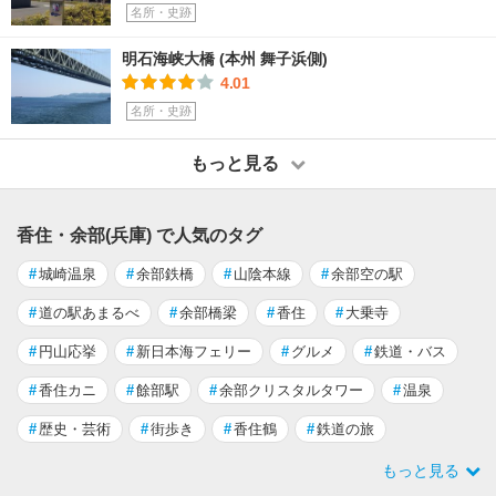
名所・史跡
明石海峡大橋 (本州 舞子浜側)
4.01
名所・史跡
もっと見る
香住・余部(兵庫) で人気のタグ
#
城崎温泉
#
余部鉄橋
#
山陰本線
#
余部空の駅
#
道の駅あまるべ
#
余部橋梁
#
香住
#
大乗寺
#
円山応挙
#
新日本海フェリー
#
グルメ
#
鉄道・バス
#
香住カニ
#
餘部駅
#
余部クリスタルタワー
#
温泉
#
歴史・芸術
#
街歩き
#
香住鶴
#
鉄道の旅
もっと見る