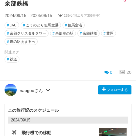
余部鉄橋
2024/09/15 - 2024/09/15
225位(同エリア308件中)
#
JAC
#
こうのとり但馬空港
#
但馬空港
#
余部クリスタルタワー
#
余部空の駅
#
余部鉄橋
#
豊岡
#
道の駅あまるべ
関連タグ
#
鉄道
0
20
フォローする
naogooさん
この旅行記のスケジュール
2024/09/15
飛行機での移動