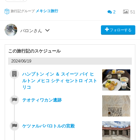
メキシコ旅行
旅行記グループ
2
51
フォローする
バロンさん
この旅行記のスケジュール
2024/06/19
ハンプトン イン ＆ スイーツ バイ ヒ
ルトン メヒコ シティ セントロ イスト
リコ
テオティワカン遺跡
ケツァルパパロトルの宮殿