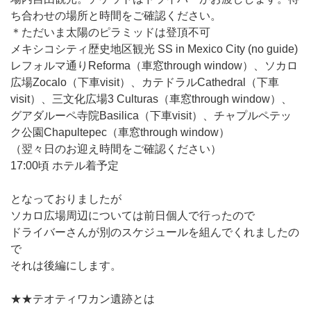
ち合わせの場所と時間をご確認ください。
＊ただいま太陽のピラミッドは登頂不可
メキシコシティ歴史地区観光 SS in Mexico City (no guide)
レフォルマ通りReforma（車窓through window）、ソカロ
広場Zocalo（下車visit）、カテドラルCathedral（下車
visit）、三文化広場3 Culturas（車窓through window）、
グアダルーペ寺院Basilica（下車visit）、チャプルペテッ
ク公園Chapultepec（車窓through window）
（翌々日のお迎え時間をご確認ください）
17:00頃 ホテル着予定
となっておりましたが
ソカロ広場周辺については前日個人で行ったので
ドライバーさんが別のスケジュールを組んでくれましたの
で
それは後編にします。
★★テオティワカン遺跡とは