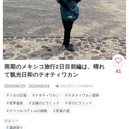
雨期のメキシコ旅行2日目前編は、晴れ
41
て観光日和のテオティワカン
2024/06/19 - 2024/06/19
25位(同エリア203件中)
#
ソカロ広場
#
テオティワカン
#
テオティワカン遺跡
#
世界遺産
#
太陽のピラミッド
#
月のピラミッド
#
ケツァルコアトルの神殿
#
死者の道
関連タグ
#
遺跡巡り