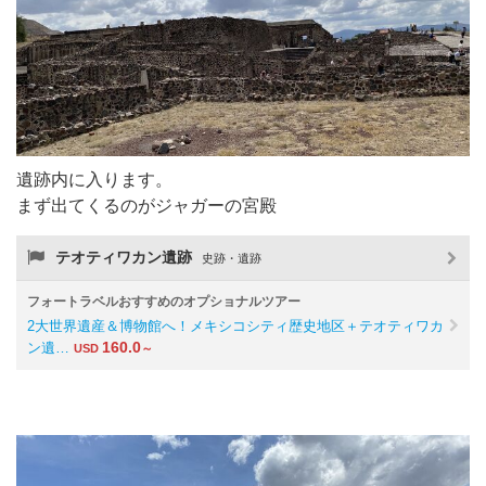
遺跡内に入ります。
まず出てくるのがジャガーの宮殿
テオティワカン遺跡
史跡・遺跡
フォートラベルおすすめのオプショナルツアー
2大世界遺産＆博物館へ！メキシコシティ歴史地区＋テオティワカ
160.0
ン遺…
USD
～