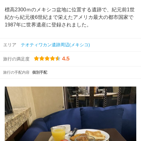
標高2300ｍのメキシコ盆地に位置する遺跡で、紀元前1世
紀から紀元後6世紀まで栄えたアメリカ最大の都市国家で
1987年に世界遺産に登録されました。
エリア
テオティワカン遺跡周辺(メキシコ)
4.5
旅行の満足度
旅行の手配内容
個別手配