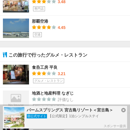
3.48
専門店
那覇空港
4.45
空港
この旅行で行ったグルメ・レストラン
食呑工房 平良
3.21
グルメ・レストラン
地酒と地産料理 なぎじ
評価なし
グルメ・レストラン
パームスプリングス 宮古島リゾート＜宮古島＞
【公式限定】1泊シンプルステイ
宿公式サイト
ポーたま 那覇空港国内線到着ロビー店
3.48
スポンサー提供