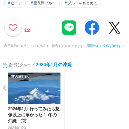
#
ビーチ
#
慶良間ブルー
#
ブルーをもとめて
12
利用規約に違反している投稿は、報告する事ができます。
問題のある投稿を連絡する
2024年1月の沖縄
旅行記グループ
前の旅行記
2024年1月 行ってみたら想
像以上に寒かった！ 冬の
沖縄 〈前...
2024/01/23～