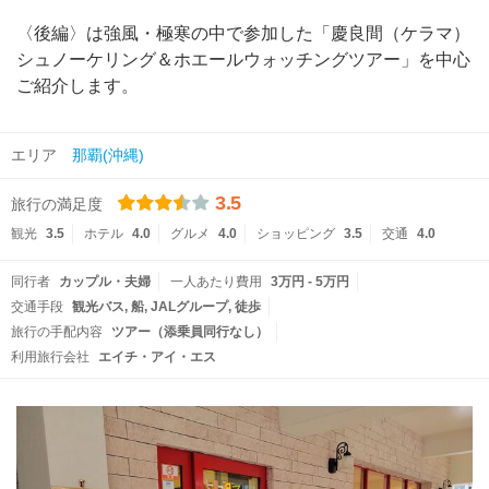
〈後編〉は強風・極寒の中で参加した「慶良間（ケラマ）
シュノーケリング＆ホエールウォッチングツアー」を中心
ご紹介します。
エリア
那覇(沖縄)
3.5
旅行の満足度
観光
3.5
ホテル
4.0
グルメ
4.0
ショッピング
3.5
交通
4.0
同行者
カップル・夫婦
一人あたり費用
3万円 - 5万円
交通手段
観光バス
船
JALグループ
徒歩
旅行の手配内容
ツアー（添乗員同行なし）
利用旅行会社
エイチ・アイ・エス