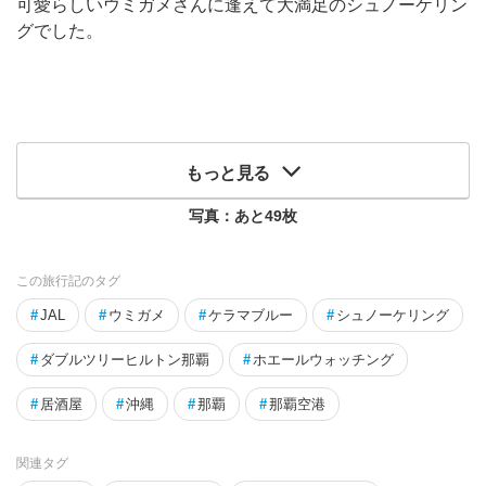
可愛らしいウミガメさんに逢えて大満足のシュノーケリン
グでした。
もっと見る
写真：あと
49
枚
この旅行記のタグ
#
JAL
#
ウミガメ
#
ケラマブルー
#
シュノーケリング
#
ダブルツリーヒルトン那覇
#
ホエールウォッチング
#
居酒屋
#
沖縄
#
那覇
#
那覇空港
関連タグ