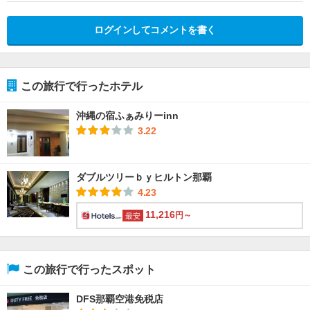
ログインしてコメントを書く
この旅行で行ったホテル
沖縄の宿ふぁみりーinn
3.22
ダブルツリーｂｙヒルトン那覇
4.23
11,216
円～
最安
この旅行で行ったスポット
DFS那覇空港免税店