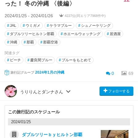
った！ 冬の沖縄 〈後編〉
2024/01/25 - 2024/01/26
4227位(同エリア7968件中)
#
JAL
#
ウミガメ
#
ケラマブルー
#
シュノーケリング
#
ダブルツリーヒルトン那覇
#
ホエールウォッチング
#
居酒屋
#
沖縄
#
那覇
#
那覇空港
関連タグ
#
ビーチ
#
慶良間ブルー
#
ブルーをもとめて
2024年1月の沖縄
旅行記グループ
0
69
フォローする
うりりんとダンナさん
この旅行記のスケジュール
2024/01/25
ダブルツリーｂｙヒルトン那覇