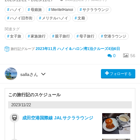
#
ハノイ
#
母娘旅
#
MeritelHanoi
#
サクララウンジ
#
ハノイ旧市街
#
メリテルハノイ
#
文廟
関連タグ
#
女子旅
#
家族旅行
#
親子旅行
#
母子旅行
#
空港ラウンジ
2023年11月 ハノイ＆ハロン湾1泊クルーズ4泊6日
旅行記グループ
0
56
フォローする
sallaさん
この旅行記のスケジュール
2023/11/22
成田空港国際線 JALサクララウンジ