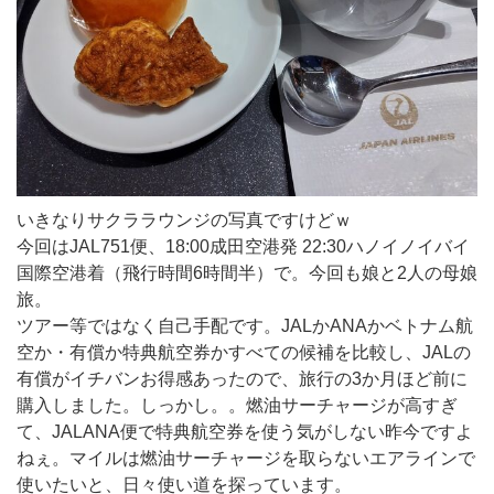
いきなりサクララウンジの写真ですけどｗ
今回はJAL751便、18:00成田空港発 22:30ハノイノイバイ
国際空港着（飛行時間6時間半）で。今回も娘と2人の母娘
旅。
ツアー等ではなく自己手配です。JALかANAかベトナム航
空か・有償か特典航空券かすべての候補を比較し、JALの
有償がイチバンお得感あったので、旅行の3か月ほど前に
購入しました。しっかし。。燃油サーチャージが高すぎ
て、JALANA便で特典航空券を使う気がしない昨今ですよ
ねぇ。マイルは燃油サーチャージを取らないエアラインで
使いたいと、日々使い道を探っています。