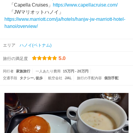
「Capella Cruises」
https://www.capellacruise.com/
「JWマリオットハノイ」
https://www.marriott.com/ja/hotels/hanjw-jw-marriott-hotel-
hanoi/overview/
エリア
ハノイ(ベトナム)
5.0
旅行の満足度
同行者
家族旅行
一人あたり費用
15万円 - 20万円
交通手段
タクシー
徒歩
航空会社
JAL
旅行の手配内容
個別手配