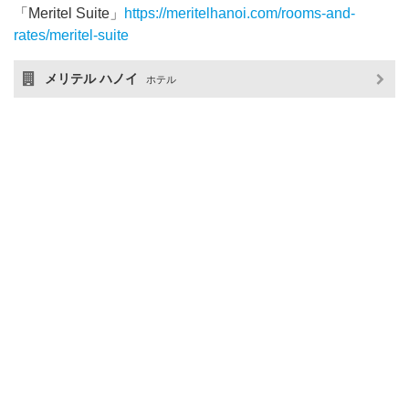
「Meritel Suite」
https://meritelhanoi.com/rooms-and-
rates/meritel-suite
メリテル ハノイ
ホテル