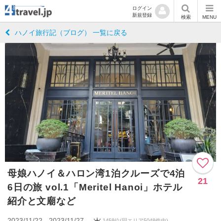
ログイン
新規登録
検索
MENU
ハノイ旅行記（ブログ） 一覧に戻る
母娘ハノイ＆ハロン湾1泊クルーズで4泊
21
6日の旅 vol.1「Meritel Hanoi」ホテル
紹介と文廟など
2023/11/22 - 2023/11/27
1458位(同エリア5048件中)