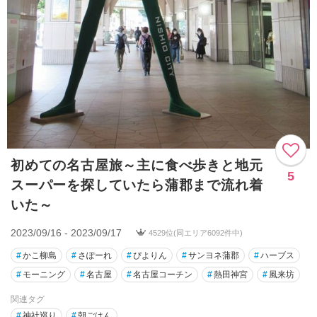
初めての名古屋旅～主に食べ歩きと地元
5
スーパーを探していたら蒲郡まで流れ着
いた～
2023/09/16 - 2023/09/17
4529位(同エリア6092件中)
#
かこ柳島
#
さぽーれ
#
ぴよりん
#
サンヨネ蒲郡
#
ハーブス
#
モーニング
#
名古屋
#
名古屋コーチン
#
熱田神宮
#
風来坊
関連タグ
#
神社巡り
#
朝ごはん