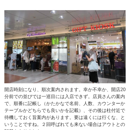
開店時刻になり、順次案内されます。幸か不幸か、開店20
分前での並びでは一巡目には入店できず。店員さんの案内
で、順番に記帳し（かたかなで名前、人数、カウンターか
テーブルかどちらでも良いかを記載）、その後は柱付近で
待機しておく旨案内があります。要は遠くには行くな、と
いうことですね。２回呼ばれても来ない場合はアウトとの