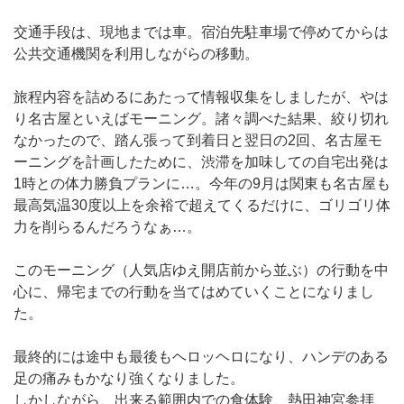
交通手段は、現地までは車。宿泊先駐車場で停めてからは
公共交通機関を利用しながらの移動。
旅程内容を詰めるにあたって情報収集をしましたが、やは
り名古屋といえばモーニング。諸々調べた結果、絞り切れ
なかったので、踏ん張って到着日と翌日の2回、名古屋モ
ーニングを計画したために、渋滞を加味しての自宅出発は
1時との体力勝負プランに…。今年の9月は関東も名古屋も
最高気温30度以上を余裕で超えてくるだけに、ゴリゴリ体
力を削らるんだろうなぁ…。
このモーニング（人気店ゆえ開店前から並ぶ）の行動を中
心に、帰宅までの行動を当てはめていくことになりまし
た。
最終的には途中も最後もヘロッヘロになり、ハンデのある
足の痛みもかなり強くなりました。
しかしながら、出来る範囲内での食体験、熱田神宮参拝、