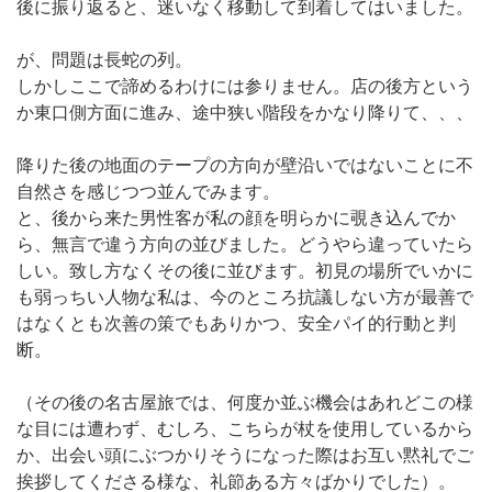
後に振り返ると、迷いなく移動して到着してはいました。
が、問題は長蛇の列。
しかしここで諦めるわけには参りません。店の後方という
か東口側方面に進み、途中狭い階段をかなり降りて、、、
降りた後の地面のテープの方向が壁沿いではないことに不
自然さを感じつつ並んでみます。
と、後から来た男性客が私の顔を明らかに覗き込んでか
ら、無言で違う方向の並びました。どうやら違っていたら
しい。致し方なくその後に並びます。初見の場所でいかに
も弱っちい人物な私は、今のところ抗議しない方が最善で
はなくとも次善の策でもありかつ、安全パイ的行動と判
断。
（その後の名古屋旅では、何度か並ぶ機会はあれどこの様
な目には遭わず、むしろ、こちらが杖を使用しているから
か、出会い頭にぶつかりそうになった際はお互い黙礼でご
挨拶してくださる様な、礼節ある方々ばかりでした）。