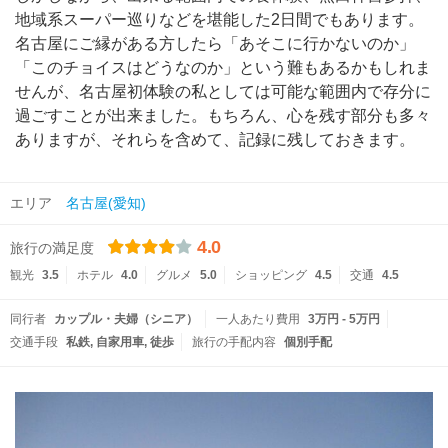
地域系スーパー巡りなどを堪能した2日間でもあります。
名古屋にご縁がある方したら「あそこに行かないのか」
「このチョイスはどうなのか」という難もあるかもしれま
せんが、名古屋初体験の私としては可能な範囲内で存分に
過ごすことが出来ました。もちろん、心を残す部分も多々
ありますが、それらを含めて、記録に残しておきます。
エリア
名古屋(愛知)
4.0
旅行の満足度
観光
3.5
ホテル
4.0
グルメ
5.0
ショッピング
4.5
交通
4.5
同行者
カップル・夫婦（シニア）
一人あたり費用
3万円 - 5万円
交通手段
私鉄
自家用車
徒歩
旅行の手配内容
個別手配