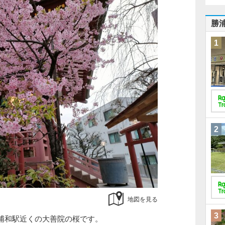
勝
1
2
地図を見る
3
浦和駅近くの大善院の桜です。