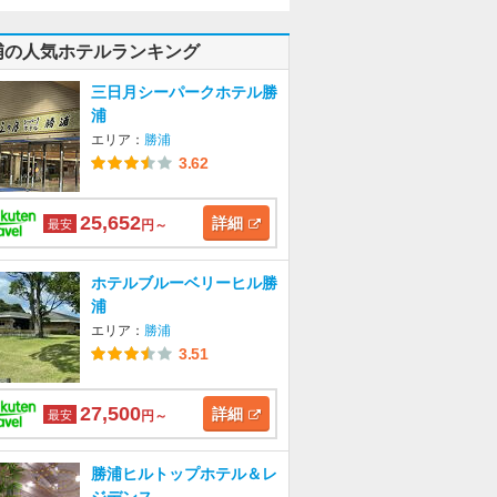
浦の人気ホテルランキング
三日月シーパークホテル勝
浦
エリア：
勝浦
3.62
25,652
詳細
最安
円～
ホテルブルーベリーヒル勝
浦
エリア：
勝浦
3.51
27,500
詳細
最安
円～
勝浦ヒルトップホテル＆レ