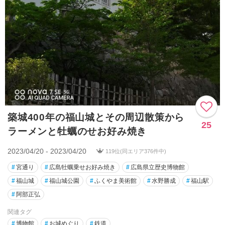
築城400年の福山城とその周辺散策から
25
ラーメンと牡蠣のせお好み焼き
2023/04/20 - 2023/04/20
119位(同エリア376件中)
#
宮通り
#
広島牡蠣乗せお好み焼き
#
広島県立歴史博物館
#
福山城
#
福山城公園
#
ふくやま美術館
#
水野勝成
#
福山駅
#
阿部正弘
関連タグ
#
博物館
#
お城めぐり
#
鉄道