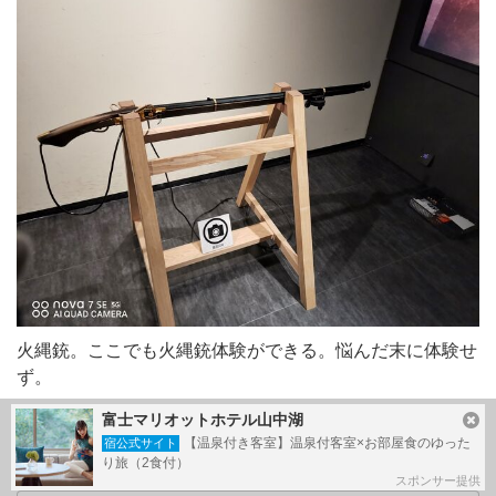
火縄銃。ここでも火縄銃体験ができる。悩んだ末に体験せ
ず。
富士マリオットホテル山中湖
【温泉付き客室】温泉付客室×お部屋食のゆった
宿公式サイト
り旅（2食付）
スポンサー提供