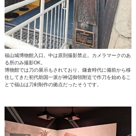
福山城博物館入口。中は原則撮影禁止。カメラマークのあ
る所のみ撮影OK。
博物館では刀の展示もされており、鎌倉時代に備前から移
住してきた初代助国一派が神辺御領附近で作刀を始めるこ
とで福山は刀剣制作の拠点だったそうです。