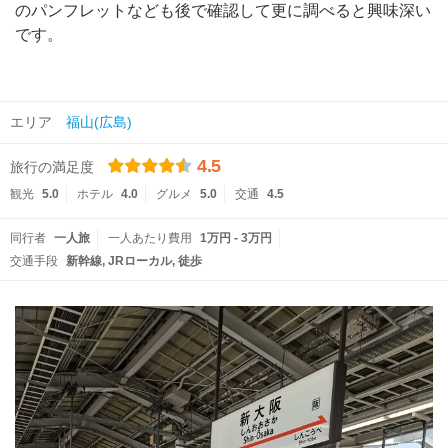
のパンフレットなども後で確認して更に調べると興味深い
です。
エリア
福山(広島)
4.5
旅行の満足度
観光
5.0
ホテル
4.0
グルメ
5.0
交通
4.5
同行者
一人旅
一人あたり費用
1万円 - 3万円
交通手段
新幹線
JRローカル
徒歩