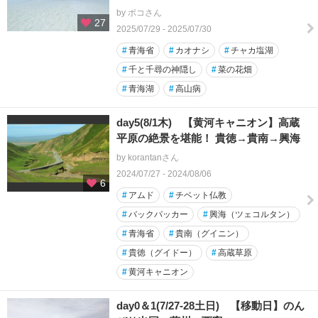
by ポコさん
27
2025/07/29 - 2025/07/30
#
青海省
#
カオナシ
#
チャカ塩湖
#
千と千尋の神隠し
#
菜の花畑
#
青海湖
#
高山病
day5(8/1木) 【黄河キャニオン】高蔵
平原の絶景を堪能！ 貴徳→貴南→興海
by korantanさん
2024/07/27 - 2024/08/06
6
#
アムド
#
チベット仏教
#
バックパッカー
#
興海（ツェコルタン）
#
青海省
#
貴南（グイニン）
#
貴徳（グイドー）
#
高蔵草原
#
黄河キャニオン
day0＆1(7/27-28土日) 【移動日】のん