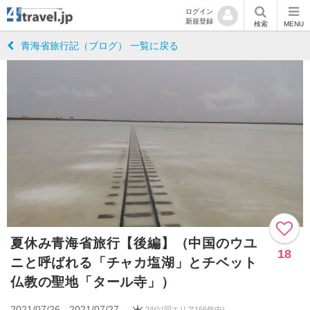
ログイン
新規登録
検索
MENU
青海省旅行記（ブログ） 一覧に戻る
夏休み青海省旅行【後編】（中国のウユ
18
ニと呼ばれる「チャカ塩湖」とチベット
仏教の聖地「タール寺」）
2021/07/26 - 2021/07/27
24位(同エリア166件中)