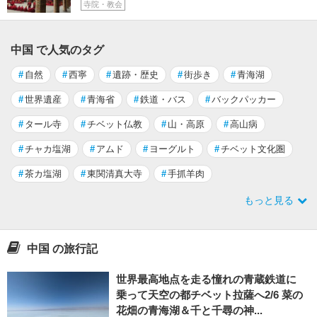
寺院・教会
中国 で人気のタグ
#
自然
#
西寧
#
遺跡・歴史
#
街歩き
#
青海湖
#
世界遺産
#
青海省
#
鉄道・バス
#
バックパッカー
#
タール寺
#
チベット仏教
#
山・高原
#
高山病
#
チャカ塩湖
#
アムド
#
ヨーグルト
#
チベット文化圏
#
茶カ塩湖
#
東関清真大寺
#
手抓羊肉
もっと見る
中国 の旅行記
世界最高地点を走る憧れの青蔵鉄道に
乗って天空の都チベット拉薩へ2/6 菜の
花畑の青海湖＆千と千尋の神...