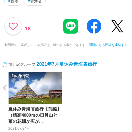
#
西寧
#
青海省
18
利用規約に違反している投稿は、報告する事ができます。
問題のある投稿を連絡する
2021年7月夏休み青海省旅行
旅行記グループ
前の旅行記
夏休み青海省旅行【前編】
（標高4000ｍの日月山と
菜の花畑が広が...
2021/07/24～