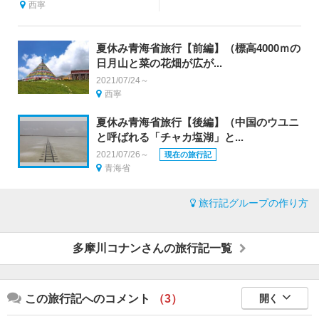
西寧
夏休み青海省旅行【前編】（標高4000ｍの
日月山と菜の花畑が広が...
2021/07/24～
西寧
夏休み青海省旅行【後編】（中国のウユニ
と呼ばれる「チャカ塩湖」と...
2021/07/26～
現在の旅行記
青海省
旅行記グループの作り方
多摩川コナンさんの旅行記一覧
この旅行記へのコメント
（3）
開く