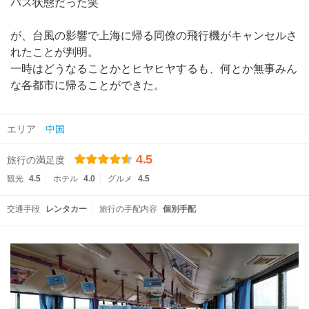
バス状態だった笑
が、台風の影響で上海に帰る同僚の飛行機がキャンセルさ
れたことが判明。
一時はどうなることかとヒヤヒヤするも、何とか無事みん
な各都市に帰ることができた。
エリア
中国
4.5
旅行の満足度
観光
4.5
ホテル
4.0
グルメ
4.5
交通手段
レンタカー
旅行の手配内容
個別手配