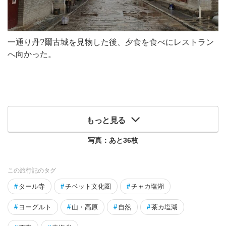
一通り丹?爾古城を見物した後、夕食を食べにレストラン
へ向かった。
もっと見る
写真：あと
36
枚
この旅行記のタグ
#
タール寺
#
チベット文化圏
#
チャカ塩湖
#
ヨーグルト
#
山・高原
#
自然
#
茶カ塩湖