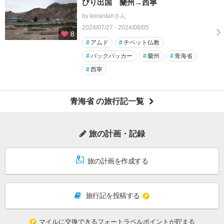
びり出国 蘭州→西寧
by korantanさん
2024/07/27 - 2024/08/05
8
#
アムド
#
チベット仏教
#
バックパッカー
#
蘭州
#
青海省
#
西寧
青海省 の旅行記一覧
旅の計画・記録
旅の計画を作成する
旅行記を投稿する
マイルに交換できるフォートラベルポイントが貯まる