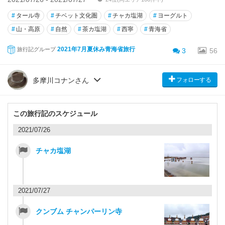
#
タール寺
#
チベット文化圏
#
チャカ塩湖
#
ヨーグルト
#
山・高原
#
自然
#
茶カ塩湖
#
西寧
#
青海省
2021年7月夏休み青海省旅行
旅行記グループ
3
56
フォローする
多摩川コナンさん
この旅行記のスケジュール
2021/07/26
チャカ塩湖
2021/07/27
クンブム チャンパーリン寺