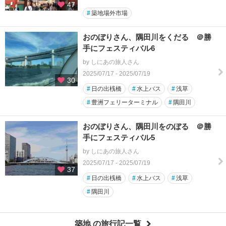
47
#
築地場外市場
おのぼりさん、隅田川をくだる ＠勝
手にフェスティバル6
by しにあの旅人さん
2025/07/17 - 2025/07/19
30
#
日の出桟橋
#
水上バス
#
浅草
#
豊洲フェリーターミナル
#
隅田川
おのぼりさん、隅田川をのぼる ＠勝
手にフェスティバル5
by しにあの旅人さん
2025/07/17 - 2025/07/19
37
#
日の出桟橋
#
水上バス
#
浅草
#
隅田川
築地 の旅行記一覧