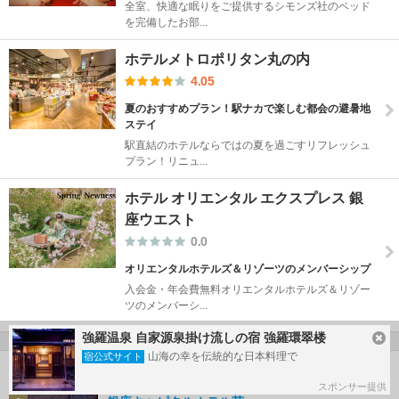
全室、快適な眠りをご提供するシモンズ社のベッド
を完備したお部...
ホテルメトロポリタン丸の内
4.05
夏のおすすめプラン！駅ナカで楽しむ都会の避暑地
ステイ
駅直結のホテルならではの夏を過ごすリフレッシュ
プラン！リニュ...
ホテル オリエンタル エクスプレス 銀
座ウエスト
0.0
オリエンタルホテルズ＆リゾーツのメンバーシップ
入会金・年会費無料オリエンタルホテルズ＆リゾー
ツのメンバーシ...
強羅温泉 自家源泉掛け流しの宿 強羅環翠楼
山海の幸を伝統的な日本料理で
宿公式サイト
築地の人気ホテルランキング
スポンサー提供