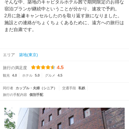
そんな中、築地のキャピタルホテル茜で期間限定のお得な
宿泊プランが継続中ということが分かり、速攻で予約。
2月に急遽キャンセルしたのを取り返す旅になりました。
施設との連絡がちょくちょくあるために、遠方への旅行は
まだ自粛です。
エリア
築地(東京)
4.5
旅行の満足度
観光
4.0
ホテル
5.0
グルメ
4.5
同行者
カップル・夫婦（シニア）
交通手段
私鉄
旅行の手配内容
個別手配