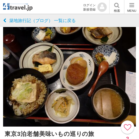
ログイン
新規登録
検索
MENU
築地旅行記（ブログ） 一覧に戻る
東京3泊老舗美味いもの巡りの旅
2