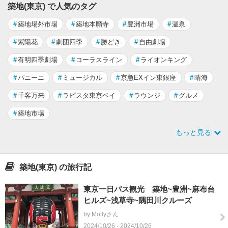
築地(東京) で人気のタグ
#
築地場外市場
#
築地本願寺
#
豊洲市場
#
温泉
#
紫陽花
#
劇団四季
#
勝どき
#
自由劇場
#
有明四季劇場
#
コーラスライン
#
ライオンキング
#
パニーニ
#
ミュージカル
#
京急EXイン東銀座
#
晴海
#
千客万来
#
ラビスタ東京ベイ
#
ラウンジ
#
グルメ
#
築地市場
もっと見る
築地(東京) の旅行記
東京一日バス観光 築地~豊洲~麻布台
ヒルズ~浅草寺~隅田川クルーズ
by Mollyさん
2024/10/26 - 2024/10/26