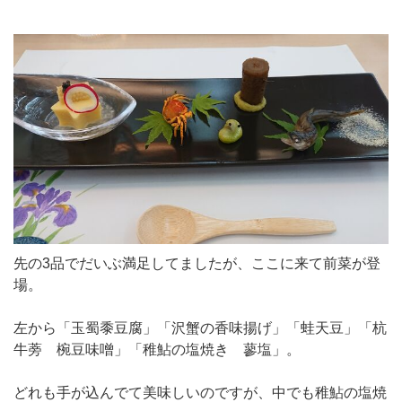
先の3品でだいぶ満足してましたが、ここに来て前菜が登
場。
左から「玉蜀黍豆腐」「沢蟹の香味揚げ」「蛙天豆」「杭
牛蒡 椀豆味噌」「稚鮎の塩焼き 蓼塩」。
どれも手が込んでて美味しいのですが、中でも稚鮎の塩焼