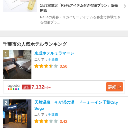
1日3室限定「ReFaアイテム付き宿泊プラン」販売
開始
ReFaの美容・リカバリーアイテムを客室で体験でき
る宿泊プラ...
千葉市の人気ホテルランキング
京成ホテルミラマーレ
1
エリア：
千葉市
3.50
7,132
詳細
最安
円～
天然温泉 そが浜の湯 ドーミーイン千葉City
2
Soga
エリア：
千葉市
3.42