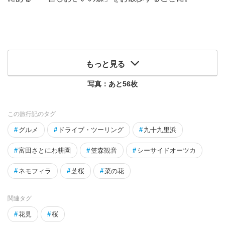
もっと見る
写真：あと
56
枚
この旅行記のタグ
#
グルメ
#
ドライブ・ツーリング
#
九十九里浜
#
富田さとにわ耕園
#
笠森観音
#
シーサイドオーツカ
#
ネモフィラ
#
芝桜
#
菜の花
関連タグ
#
花見
#
桜