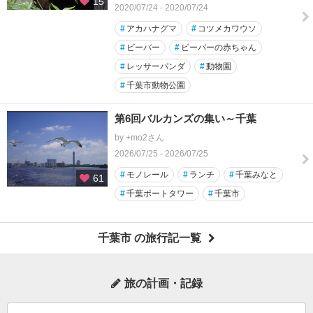
15
2020/07/24 - 2020/07/24
#
アカハナグマ
#
コツメカワウソ
#
ビーバー
#
ビーバーの赤ちゃん
#
レッサーパンダ
#
動物園
#
千葉市動物公園
第6回バルカンズの集い～千葉
by +mo2さん
2026/07/25 - 2026/07/25
#
モノレール
#
ランチ
#
千葉みなと
61
#
千葉ポートタワー
#
千葉市
千葉市 の旅行記一覧
旅の計画・記録