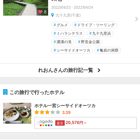
2022/04/23 - 2022/04/24
8
九十九里(千葉)
#
グルメ
#
ドライブ・ツーリング
#
ミハラシテラス
#
九十九里浜
#
濃溝の滝
#
野見金公園
#
シーサイドオーツカ
#
亀岩の洞窟
れおんさんの旅行記一覧
この旅行で行ったホテル
ホテル一宮シーサイドオーツカ
3.39
20,576
円～
最安