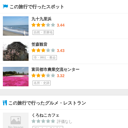
この旅行で行ったスポット
九十九里浜
3.44
自然・景勝地
笠森観音
3.43
寺・神社・教会
富田都市農業交流センター
3.32
名所・史跡
この旅行で行ったグルメ・レストラン
くろねこカフェ
評価なし