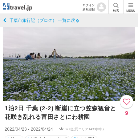
ログイン
新規登録
検索
MENU
千葉市旅行記（ブログ） 一覧に戻る
1泊2日 千葉 (2-2) 断崖に立つ笠森観音と
9
花咲き乱れる富田さとにわ耕園
2022/04/23 - 2022/04/24
877位(同エリア1433件中)