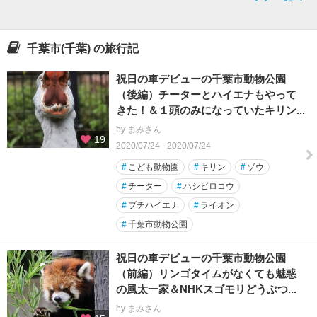
千葉市(千葉) の旅行記
祝日の車デビューの千葉市動物公園
（後編）チーターとハイエナもやって
きた！＆１頭のみになっていたキリン...
by まみさん
19
2020/07/24 - 2020/07/24
#
こども動物園
#
キリン
#
ゾウ
#
チーター
#
ハシビロコウ
#
ブチハイエナ
#
ライオン
#
千葉市動物公園
祝日の車デビューの千葉市動物公園
（前編）リンゴタイムがなくても魅惑
の風太一家＆NHKスゴモリどうぶつ...
by まみさん