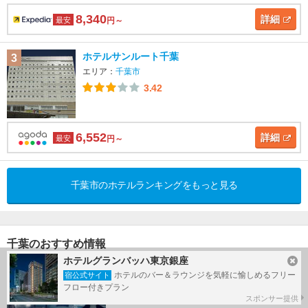
8,340
詳細
最安
円～
ホテルサンルート千葉
3
エリア：
千葉市
3.42
6,552
詳細
最安
円～
千葉市のホテルランキングをもっと見る
千葉のおすすめ情報
ホテルグランバッハ東京銀座
【2026年】千葉・房総半島の人気観光ス
ホテルのバー＆ラウンジを気軽に愉しめるフリー
宿公式サイト
ポット！ドライブ旅にもおすすめの15選
フロー付きプラン
スポンサー提供
トラベルマガジン