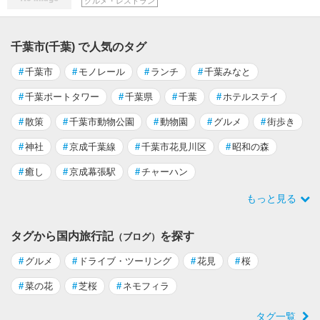
グルメ・レストラン
千葉市(千葉) で人気のタグ
#
千葉市
#
モノレール
#
ランチ
#
千葉みなと
#
千葉ポートタワー
#
千葉県
#
千葉
#
ホテルステイ
#
散策
#
千葉市動物公園
#
動物園
#
グルメ
#
街歩き
#
神社
#
京成千葉線
#
千葉市花見川区
#
昭和の森
#
癒し
#
京成幕張駅
#
チャーハン
もっと見る
タグから国内旅行記
を探す
（ブログ）
#
グルメ
#
ドライブ・ツーリング
#
花見
#
桜
#
菜の花
#
芝桜
#
ネモフィラ
タグ一覧