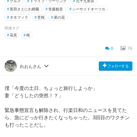
#
グルメ
#
ドライブ・ツーリング
#
九十九里浜
#
富田さとにわ耕園
#
笠森観音
#
シーサイドオーツカ
#
ネモフィラ
#
芝桜
#
菜の花
関連タグ
#
花見
#
桜
0
76
フォローする
れおんさん
僕「今度の土日、ちょっと旅行しよっか」
妻「どうしたの突然！？」
緊急事態宣言も解除され、行楽日和のニュースを見てた
ら、急にどっか行きたくなっちゃった。3回目のワクチン
も打ったことだし。