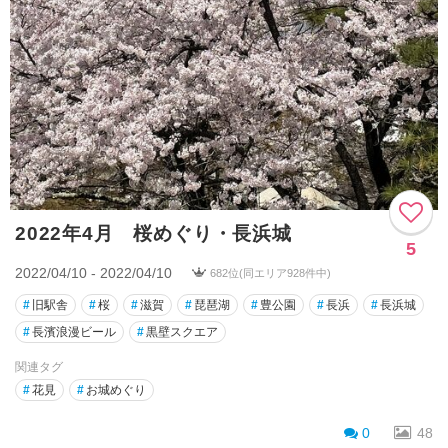
2022年4月 桜めぐり・長浜城
5
2022/04/10 - 2022/04/10
682位(同エリア928件中)
#
旧駅舎
#
桜
#
滋賀
#
琵琶湖
#
豊公園
#
長浜
#
長浜城
#
長濱浪漫ビール
#
黒壁スクエア
関連タグ
#
花見
#
お城めぐり
0
48