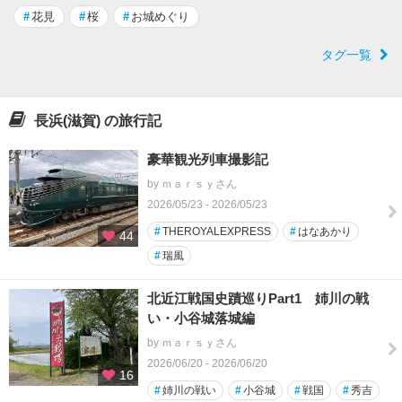
#
花見
#
桜
#
お城めぐり
タグ一覧
長浜(滋賀) の旅行記
豪華観光列車撮影記
by ｍａｒｓｙさん
2026/05/23 - 2026/05/23
#
THEROYALEXPRESS
#
はなあかり
44
#
瑞風
北近江戦国史蹟巡りPart1 姉川の戦
い・小谷城落城編
by ｍａｒｓｙさん
2026/06/20 - 2026/06/20
16
#
姉川の戦い
#
小谷城
#
戦国
#
秀吉