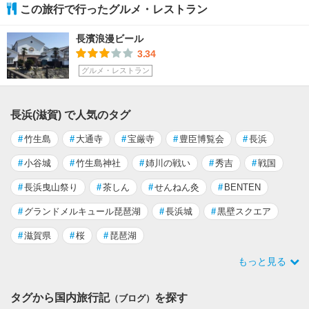
この旅行で行ったグルメ・レストラン
長濱浪漫ビール
3.34
グルメ・レストラン
長浜(滋賀) で人気のタグ
#
竹生島
#
大通寺
#
宝厳寺
#
豊臣博覧会
#
長浜
#
小谷城
#
竹生島神社
#
姉川の戦い
#
秀吉
#
戦国
#
長浜曳山祭り
#
茶しん
#
せんねん灸
#
BENTEN
#
グランドメルキュール琵琶湖
#
長浜城
#
黒壁スクエア
#
滋賀県
#
桜
#
琵琶湖
もっと見る
タグから国内旅行記
を探す
（ブログ）