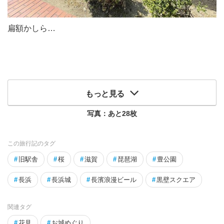
扁額かしら…
もっと見る
写真：あと
28
枚
この旅行記のタグ
#
旧駅舎
#
桜
#
滋賀
#
琵琶湖
#
豊公園
#
長浜
#
長浜城
#
長濱浪漫ビール
#
黒壁スクエア
関連タグ
#
花見
#
お城めぐり