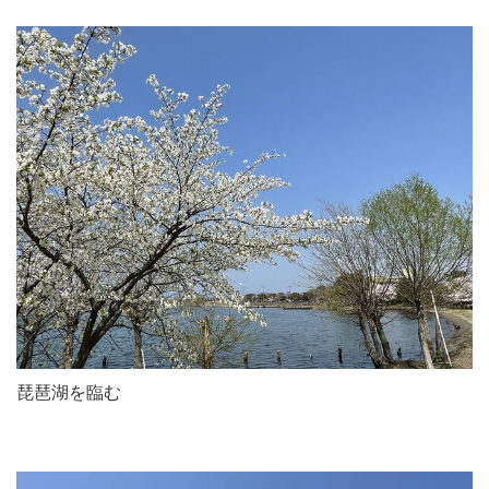
琵琶湖を臨む