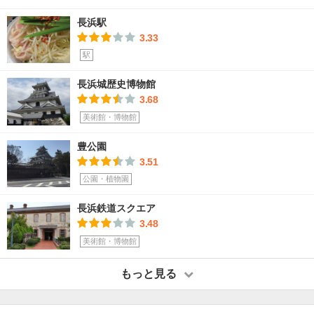
長浜駅
3.33
駅
長浜城歴史博物館
3.68
美術館・博物館
豊公園
3.51
公園・植物園
長浜鉄道スクエア
3.48
美術館・博物館
もっと見る