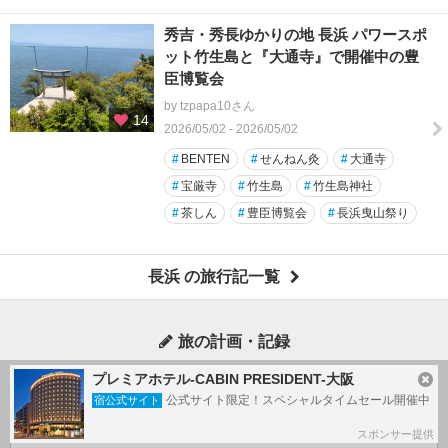
秀吉・秀長ゆかりの地 長浜 パワースポ
ット竹生島と『大通寺』で開催中の豊
臣博覧会
by tzpapa10さん
14
2026/05/02 - 2026/05/02
#
BENTEN
#
せんねん灸
#
大通寺
#
宝厳寺
#
竹生島
#
竹生島神社
#
茶しん
#
豊臣博覧会
#
長浜曳山祭り
長浜 の旅行記一覧
旅の計画・記録
プレミアホテル-CABIN PRESIDENT-大阪
旅の計画を作成する
公式サイト限定！スペシャルタイムセール開催中
宿公式サイト
スポンサー提供