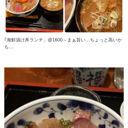
｢海鮮漬け丼ランチ」@1600～まぁ旨い…ちょっと高いか
も…