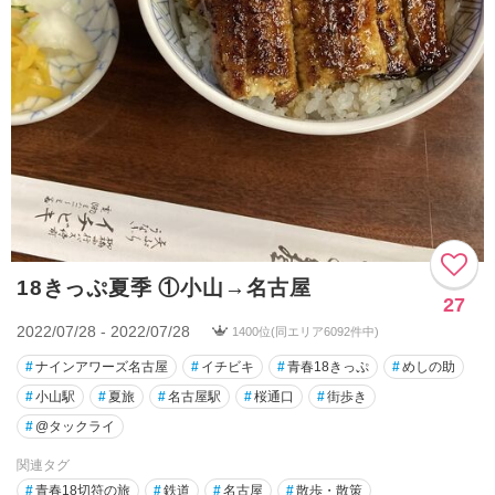
18きっぷ夏季 ①小山→名古屋
27
2022/07/28 - 2022/07/28
1400位(同エリア6092件中)
#
ナインアワーズ名古屋
#
イチビキ
#
青春18きっぷ
#
めしの助
#
小山駅
#
夏旅
#
名古屋駅
#
桜通口
#
街歩き
#
@タックライ
関連タグ
#
青春18切符の旅
#
鉄道
#
名古屋
#
散歩・散策