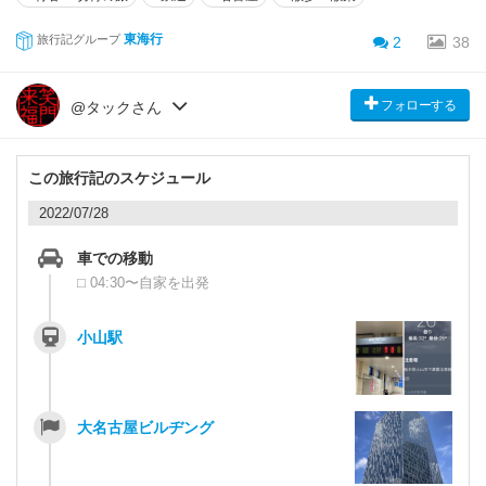
東海行
旅行記グループ
2
38
フォローする
@タックさん
この旅行記のスケジュール
2022/07/28
車での移動
⬜︎ 04:30〜自家を出発
小山駅
大名古屋ビルヂング