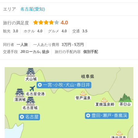
エリア
名古屋(愛知)
4.0
旅行の満足度
観光
3.0
ホテル
4.0
グルメ
4.0
交通
3.5
同行者
一人旅
一人あたり費用
3万円 - 5万円
交通手段
JRローカル
徒歩
旅行の手配内容
個別手配