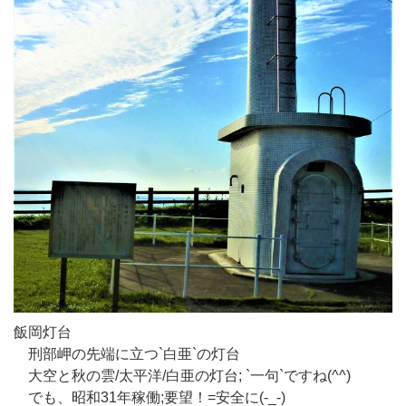
飯岡灯台
刑部岬の先端に立つ`白亜`の灯台
大空と秋の雲/太平洋/白亜の灯台; `一句`ですね(^^)
でも、昭和31年稼働;要望！=安全に(-_-)