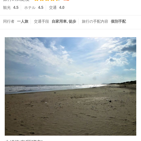
観光
4.5
ホテル
4.5
交通
4.0
同行者
一人旅
交通手段
自家用車
徒歩
旅行の手配内容
個別手配