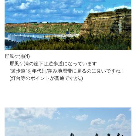
屏風ケ浦(4)
屏風ケ浦の崖下は遊歩道になっています
`遊歩道`を年代別/窪み地層帯に見るのに良いですね！
(灯台等のポイントが普通ですが,,)