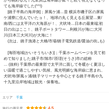
から眺める九十九里浜は海岸線が延々と続く視えなくなっ
ても海岸線でした(^^!)
[銚子半島の海岸側]；屏風ケ浦…昔 横浜市磯子区の屏風
ケ浦寮に住んでいたョ！、地球の丸く見える丘展望…東/
南/西には太平洋の大海原が！、犬吠埼…日本の最東端;初
日の出はここ！、銚子ポートタワー…利根川が海に;大河
川(日本三大河川)が大海に！
(次は、銚子漁港と大橋/市場/銚子電気鉄道/醤油の街,,も)
[海匝地域(かいそうちいき)]；千葉ホームページを見て初
めて知りました;銚子市/旭市/ 匝瑳(そうさ)市の総称
… (抜粋) 千葉県の最東部で太平洋に面して冬暖かく夏涼し
い温暖で過ごしやすい気候、風光明媚な海岸線に恵まれ、
犬吠埼/屏風ヶ浦/銚子マリーナを中心とする銚子半島や九
十九里沿岸地域は観光・保養地,,
エリア
千葉
4.5
旅行の満足度