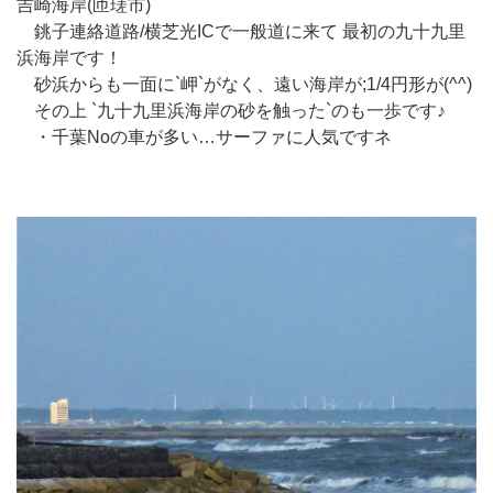
吉崎海岸(匝瑳市)
銚子連絡道路/横芝光ICで一般道に来て 最初の九十九里
浜海岸です！
砂浜からも一面に`岬`がなく、遠い海岸が;1/4円形が(^^)
その上 `九十九里浜海岸の砂を触った`のも一歩です♪
・千葉Noの車が多い…サーファに人気ですネ