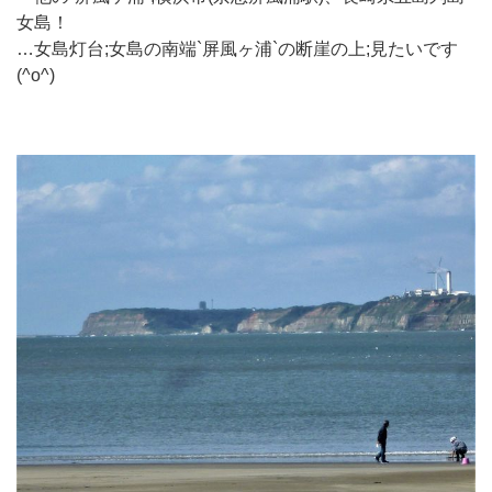
女島！
…女島灯台;女島の南端`屏風ヶ浦`の断崖の上;見たいです
(^o^)