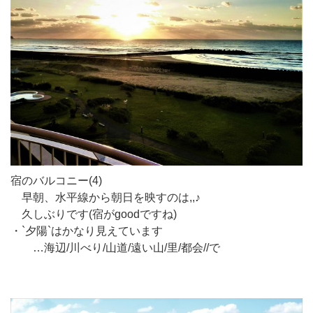
宿のバルコニー(4)
早朝、水平線から朝日を映すのは,,♪
久しぶりです(宿がgoodですね)
・`夕陽`はかなり見えています
…海辺/川べり/山道/遠い山/里/都会//で