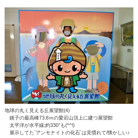
地球の丸く見える丘展望館(4)
銚子の最高峰73.6ｍの愛宕山頂上に建つ展望館
太平洋が水平線;約330°も(^^!)
展示してた`アンモナイトの化石`は見慣れて/懐かしい♪