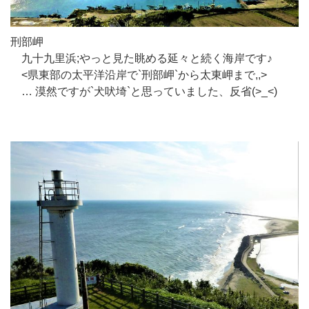
刑部岬
九十九里浜;やっと見た眺める延々と続く海岸です♪
<県東部の太平洋沿岸で`刑部岬`から太東岬まで,,>
… 漠然ですが`犬吠埼`と思っていました、反省(>_<)