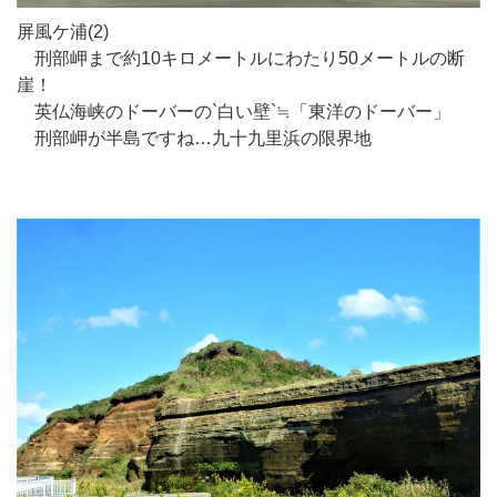
屏風ケ浦(2)
刑部岬まで約10キロメートルにわたり50メートルの断
崖！
英仏海峡のドーバーの`白い壁`≒「東洋のドーバー」
刑部岬が半島ですね…九十九里浜の限界地