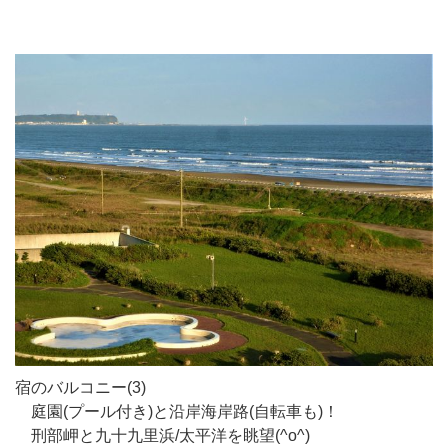
宿のバルコニー(3)
庭園(プール付き)と沿岸海岸路(自転車も)！
刑部岬と九十九里浜/太平洋を眺望(^o^)