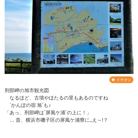
イチオシ
刑部岬の旭市観光図
なるほど、古墳やほたるの里もあるのですね
`かんぽの宿 旭`も♪
「あっ、刑部岬は`屏風ケ浦`の上に！」
… 昔、横浜市磯子区の屏風ケ浦寮に,,え～!？