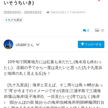
いそうちいき)
2020/10/21 - 2020/10/22
29202位(同エリア30140件中)
#
九十九里浜
0
36
フォローする
UD&BFさん
10中旬で関東地方には紅葉も未だだし(海水浴も終わっ
たし)、念願の予てから一度は見たいと思った[九十九里浜
と地球の丸く見える丘]を！
[九十九里浜]；海岸と言えば、そこ周りは島々/岬があっ
て`湾`が今までのイメージですが(居住;三浦半島で三浦海
岸/葉山海岸/逗子海岸//)、一目見たいと(湾ではなく)海岸
♪ 宿(かんぽの宿 旭)からの海岸/吉崎海岸/刑部岬/飯岡灯台