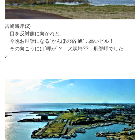
吉崎海岸(2)
目を反対側に向かれと、
今晩お世話になる`かんぽの宿 旭`…高いピル！
その向こうには`岬が`？…犬吠埼?? 刑部岬でした
♪