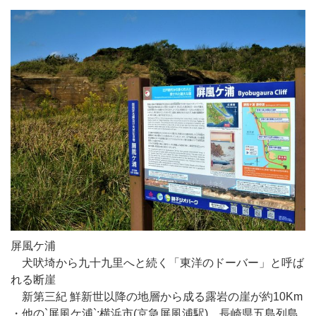
屏風ケ浦
犬吠埼から九十九里へと続く「東洋のドーバー」と呼ば
れる断崖
新第三紀 鮮新世以降の地層から成る露岩の崖が約10Km
・他の`屏風ケ浦`;横浜市(京急屏風浦駅)、長崎県五島列島