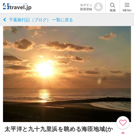
ログイン
新規登録
検索
MENU
千葉旅行記（ブログ） 一覧に戻る
太平洋と九十九里浜を眺める海匝地域(か
0