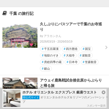
千葉 の旅行記
久しぶりにバスツアーで千葉のお寺巡
り
by アラカンさん
2026/03/19 - 2026/03/19
2
#
千五百羅漢
#
四方懸造
#
国宝
#
地獄のぞき
#
大福寺
#
崖観音
#
房総四季の蔵
#
日本寺
#
笠森観音
#
鋸山
アウェイ鹿島戦試合後佐原からぶらり
と帰る旅
ホテル オリエンタル エクスプレス 銀座ウエスト
by TakoManさん
オリエンタルホテルズ＆リゾーツのメンバーシッ
宿公式サイト
2026/02/14 - 2026/02/15
1
プ
#
鹿島アントラーズ
#
佐原
#
マリノス
スポンサー提供