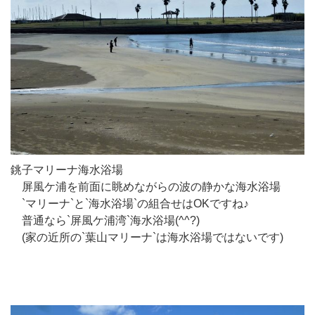
銚子マリーナ海水浴場
屏風ケ浦を前面に眺めながらの波の静かな海水浴場
`マリーナ`と`海水浴場`の組合せはOKですね♪
普通なら`屏風ケ浦湾`海水浴場(^^?)
(家の近所の`葉山マリーナ`は海水浴場ではないです)