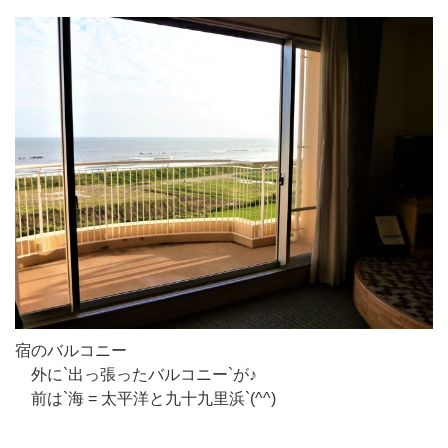
宿のバルコニー
外に`出っ張ったバルコニー`が♪
前は`海 = 太平洋と九十九里浜`(^^)