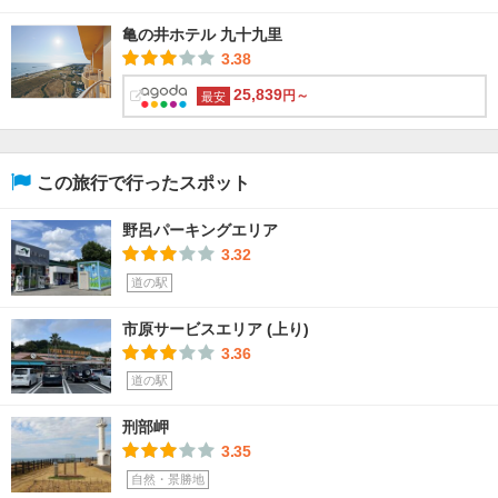
亀の井ホテル 九十九里
3.38
25,839
円～
最安
この旅行で行ったスポット
野呂パーキングエリア
3.32
道の駅
市原サービスエリア (上り)
3.36
道の駅
刑部岬
3.35
自然・景勝地