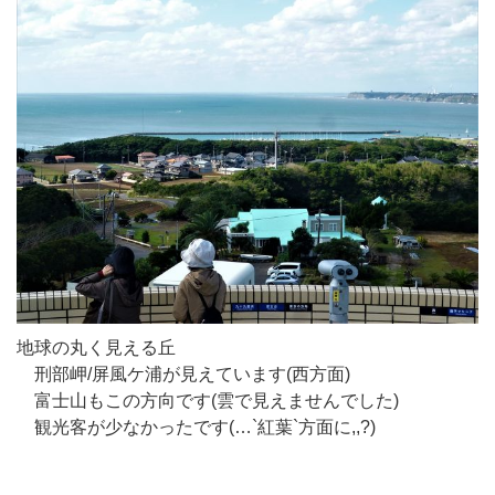
地球の丸く見える丘
刑部岬/屏風ケ浦が見えています(西方面)
富士山もこの方向です(雲で見えませんでした)
観光客が少なかったです(…`紅葉`方面に,,?)