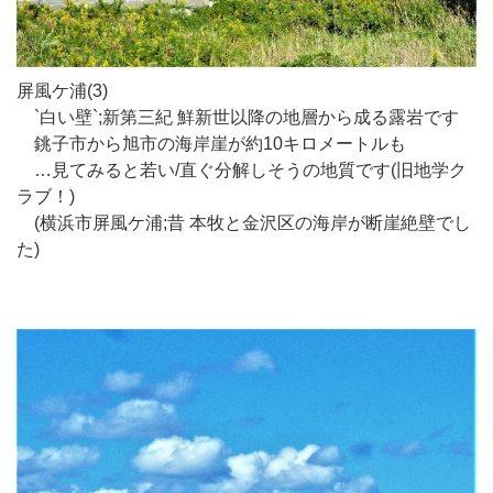
屏風ケ浦(3)
`白い壁`;新第三紀 鮮新世以降の地層から成る露岩です
銚子市から旭市の海岸崖が約10キロメートルも
…見てみると若い/直ぐ分解しそうの地質です(旧地学ク
ラブ！)
(横浜市屏風ケ浦;昔 本牧と金沢区の海岸が断崖絶壁でし
た)