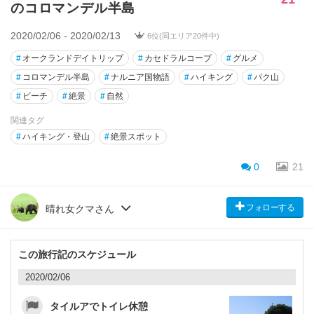
のコロマンデル半島
2020/02/06 - 2020/02/13
6位(同エリア20件中)
#
オークランドデイトリップ
#
カセドラルコーブ
#
グルメ
#
コロマンデル半島
#
ナルニア国物語
#
ハイキング
#
パク山
#
ビーチ
#
絶景
#
自然
関連タグ
#
ハイキング・登山
#
絶景スポット
0
21
フォローする
晴れ女クマさん
この旅行記のスケジュール
2020/02/06
タイルアでトイレ休憩