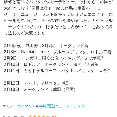
研修と南島でバックパッカーデビュー。それからこの国が
大好きになり2回目は母も一緒に南島の定番ルート。
そして、ニュージーランド航空でプレミアムエコノミーの
セールを見つけて、今回の旅行を決めました。カセドラル
コーブやトンガリロ…行きたいところがいくつもあって絞
り込むのが大変でした。
2月6日夜 成田発→2月7日 オークランド着
2月8日 Kaimai cheese、ブルースプリング、ロトルア着
2月9日 トンガリロ国立公園ハイキング、タウポ観光
2月10日 ロトルア→オークランド、タカプナ散策
2月11日 カセドラルコーブ、パク山ハイキング ←今コ
コ！
2月12日 ティリティリマタンギ島
2月13日 オークランド→成田（帰国）
エリア
コロマンデル半島周辺(ニュージーランド)