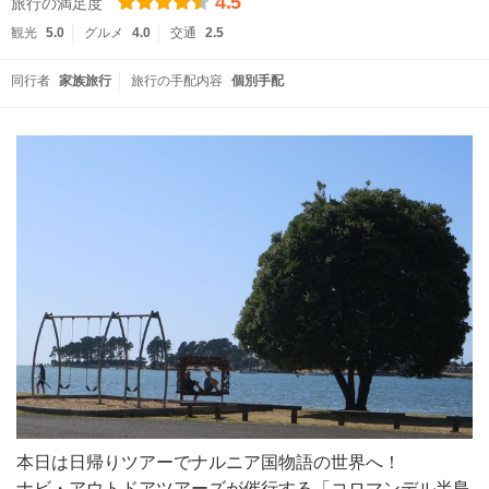
4.5
旅行の満足度
観光
5.0
グルメ
4.0
交通
2.5
同行者
家族旅行
旅行の手配内容
個別手配
本日は日帰りツアーでナルニア国物語の世界へ！
ナビ・アウトドアツアーズが催行する「コロマンデル半島