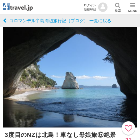
ログイン
新規登録
検索
MENU
コロマンデル半島周辺旅行記（ブログ） 一覧に戻る
3度目のNZは北島！車なし母娘旅⑤絶景
21