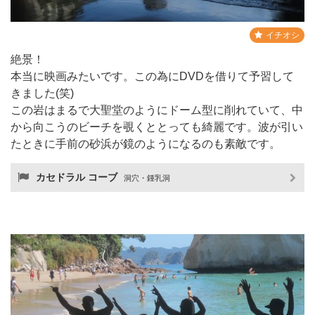
イチオシ
絶景！
本当に映画みたいです。この為にDVDを借りて予習して
きました(笑)
この岩はまるで大聖堂のようにドーム型に削れていて、中
から向こうのビーチを覗くととっても綺麗です。波が引い
たときに手前の砂浜が鏡のようになるのも素敵です。
カセドラル コーブ
洞穴・鍾乳洞