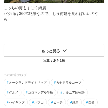
こっちの海もすごく綺麗...
パク山は360℃絶景なので、もう何処を見ればいいのや
ら...
もっと見る
写真：あと
1
枚
この旅行記のタグ
#
オークランドデイトリップ
#
カセドラルコーブ
#
グルメ
#
コロマンデル半島
#
ナルニア国物語
#
ハイキング
#
パク山
#
ビーチ
#
絶景
#
自然