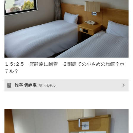
１５:２５ 雲静庵に到着 ２階建ての小さめの旅館？ホ
テル？
旅亭 雲静庵
宿・ホテル