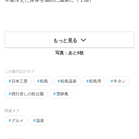
もっと見る
写真：あと
9
枚
この旅行記のタグ
#
日本三景
#
松島
#
松島温泉
#
松島湾
#
牛タン
#
西行戻しの松公園
#
雲静庵
関連タグ
#
グルメ
#
温泉