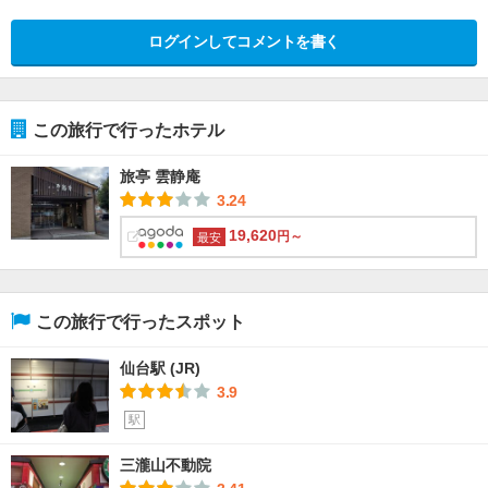
ログインしてコメントを書く
この旅行で行ったホテル
旅亭 雲静庵
3.24
19,620
円～
最安
この旅行で行ったスポット
仙台駅 (JR)
3.9
駅
三瀧山不動院