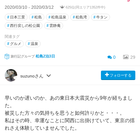
2020/03/10 - 2020/03/12
625位(同エリア1352件中)
#
日本三景
#
松島
#
松島温泉
#
松島湾
#
牛タン
#
西行戻しの松公園
#
雲静庵
関連タグ
#
グルメ
#
温泉
松島2泊3日
旅行記グループ
0
29
フォローする
suzunoさん
早いのか遅いのか、あの東日本大震災から9年が経ちまし
た。
被災した方々の気持ちを思うと如何許りかと・・・。
私はその時、幸運なことに関西に出掛けていて、東京の揺
れさえ体験していませんでした。