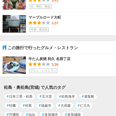
3.41
寺・神社・教会
マーブルロード大町
3.37
市場・商店街
この旅行で行ったグルメ・レストラン
牛たん炭焼 利久 名掛丁店
3.36
グルメ・レストラン
松島・奥松島(宮城) で人気のタグ
#
日本三景・松島
#
五大堂
#
松島海岸
#
遊覧船
#
牡蠣
#
松島
#
瑞巌寺
#
大高森
#
仁王丸
#
円通院
#
仙台
#
多賀城市
#
多賀城跡