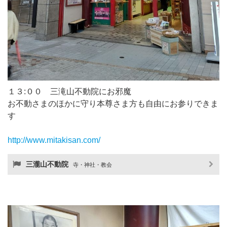
１３:００ 三滝山不動院にお邪魔
お不動さまのほかに守り本尊さま方も自由にお参りできま
す
http://www.mitakisan.com/
三瀧山不動院
寺・神社・教会