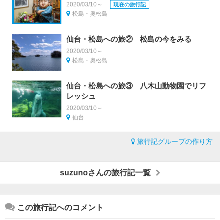
2020/03/10～
現在の旅行記
松島・奥松島
仙台・松島への旅② 松島の今をみる
2020/03/10～
松島・奥松島
仙台・松島への旅③ 八木山動物園でリフ
レッシュ
2020/03/10～
仙台
旅行記グループの作り方
suzunoさんの旅行記一覧
この旅行記へのコメント