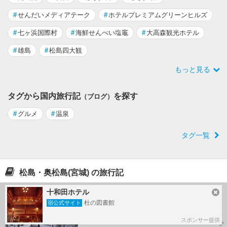
#
せんだいメディアテーク
#
ホテルプレミアムグリーンヒルズ
#
七ヶ浜国際村
#
海鮮せんべい塩竈
#
大高森観光ホテル
#
雄島
#
松島四大観
もっと見る
タグから国内旅行記
を探す
（ブログ）
#
グルメ
#
温泉
タグ一覧
松島・奥松島(宮城) の旅行記
十和田ホテル
松島・秋保温泉・塩釜神社 正月東北
杜の図書館
宿公式サイト
旅行三日間 ３日目
by 湖仙さん
スポンサー提供