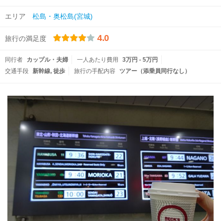
エリア
松島・奥松島(宮城)
4.0
旅行の満足度
同行者
カップル・夫婦
一人あたり費用
3万円 - 5万円
交通手段
新幹線
徒歩
旅行の手配内容
ツアー（添乗員同行なし）