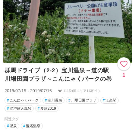
群馬ドライブ（2-2）宝川温泉～道の駅
1
川場田園プラザ～こんにゃくパークの巻
2019/07/15 - 2019/07/16
111位(同エリア113件中)
#
こんにゃくパーク
#
宝川温泉
#
川場田園プラザ
#
汪泉閣
#
混浴露天風呂
#
夏旅2019
関連タグ
#
温泉
#
混浴温泉