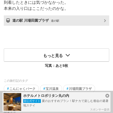
到着したときには気づかなかった。
本来の入り口はここだったのかな。
道の駅 川場田園プラザ
道の駅
もっと見る
写真：あと
9
枚
この旅行記のタグ
#
こんにゃくパーク
#
宝川温泉
#
川場田園プラザ
ホテルメトロポリタン丸の内
#
汪泉閣
#
混浴露天風呂
#
夏旅2019
夏のおすすめプラン！駅ナカで楽しむ都会の避暑
宿公式サイト
地ステイ
スポンサー提供
関連タグ