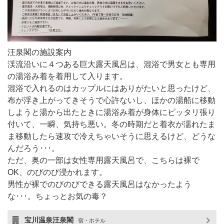
汪泉閣の施設案内
渓流沿いに４つある巨大露天風呂は、混浴で男女とも専用
の湯浴み着を着用して入ります。
混浴で入れるのはカップルにはありがたいと思ったけど、
布が浮き上がってきそうで心許ないし、ほかの湯船に移動
しようと湯から出たときに湯浴み着が身体にピッタリ張り
付いて、一瞬、気持ち悪い。冬の時期だと着衣が濡れたま
ま移動したら速攻で冷えちゃいそうに思えるけど、どうな
んだろう･･･。
ただ、奥の一部は女性専用露天風呂で、こちらは裸で
OK、のびのび浸かれます。
男性が裸でのびのびできる露天風呂はなかったよう
な･･･。ちょっとお気の毒？
宝川温泉汪泉閣
宿・ホテル