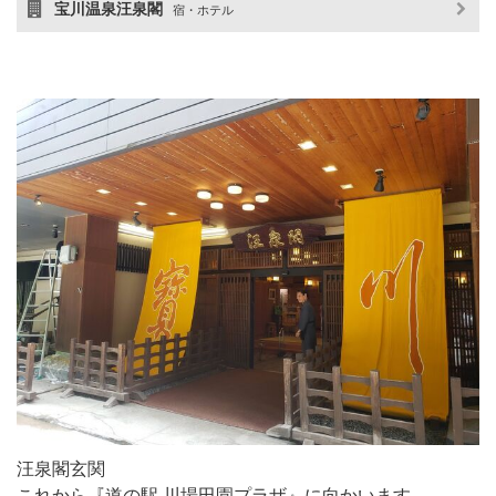
宝川温泉汪泉閣
宿・ホテル
汪泉閣玄関
これから『道の駅 川場田園プラザ』に向かいます。