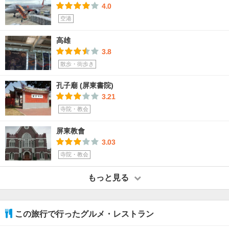
4.0
空港
高雄
3.8
散歩・街歩き
孔子廟 (屏東書院)
3.21
寺院・教会
屏東教會
3.03
寺院・教会
もっと見る
この旅行で行ったグルメ・レストラン