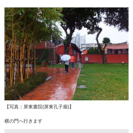
【写真：屏東書院(屏東孔子廟)】
横の門へ行きます