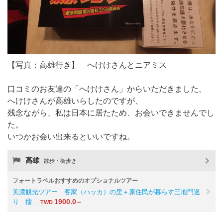
【写真：高雄行き】 へけけさんとニアミス
口コミのお友達の「へけけさん」からいただきました。
へけけさんが高雄いらしたのですが、
残念ながら、私は日本に居たため、お会いできませんでし
た。
いつかお会い出来るといいですね。
高雄
散歩・街歩き
フォートラベルおすすめのオプショナルツアー
美濃観光ツアー 客家（ハッカ）の里＋原住民が暮らす三地門巡
1900.0
り 擂…
TWD
～