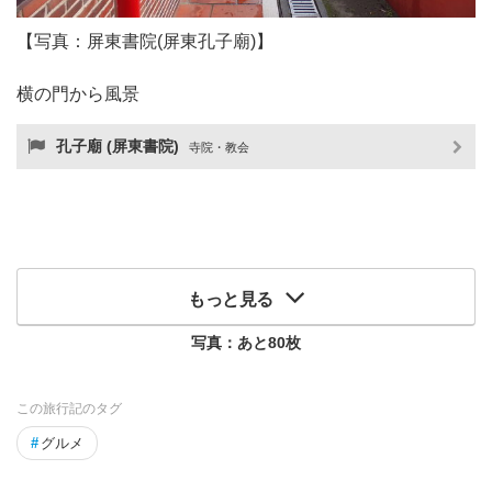
【写真：屏東書院(屏東孔子廟)】
横の門から風景
孔子廟 (屏東書院)
寺院・教会
もっと見る
写真：あと
80
枚
この旅行記のタグ
#
グルメ