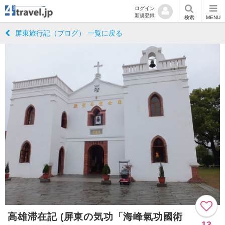
ログイン
新規登録
検索
MENU
屏東旅行記（ブログ） 一覧に戻る
高雄滞在記 (屏東の気功「海峰氣功國術
13