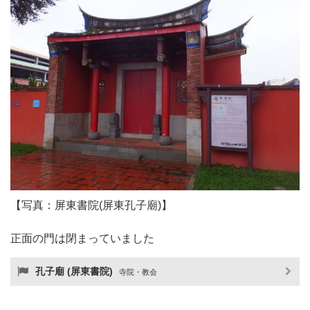
【写真：屏東書院(屏東孔子廟)】
正面の門は閉まっていました
孔子廟 (屏東書院)
寺院・教会