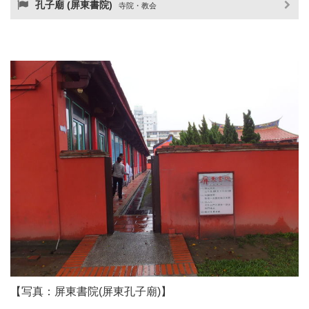
孔子廟 (屏東書院)
寺院・教会
【写真：屏東書院(屏東孔子廟)】