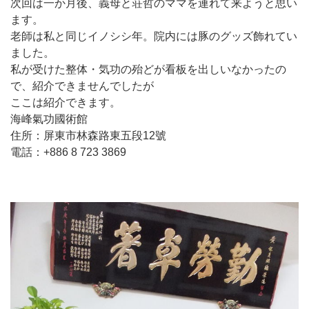
次回は一か月後、義母と荘哲のママを連れて来ようと思い
ます。
老師は私と同じイノシシ年。院内には豚のグッズ飾れてい
ました。
私が受けた整体・気功の殆どが看板を出しいなかったの
で、紹介できませんでしたが
ここは紹介できます。
海峰氣功國術館
住所：屏東市林森路東五段12號
電話：+886 8 723 3869