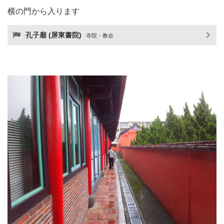
横の門から入ります
孔子廟 (屏東書院)
寺院・教会