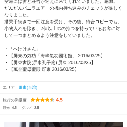
空港には妻と荘哲が迎えに来てくれていました。感謝。
だんだんバニラエアーの機内持ち込みのチェックが厳しく
なりました。
搭乗手続きで一回注意を受け、その後、待合ロビーでも、
小物入れを除き、2個以上のの持つを持っているお客に対
して一つまとめるよう注意をしていました。
・「へけけさん」
・【屏東の気功「海峰氣功國術館」 2016/03/25】
・【屏東書院(屏東孔子廟) 屏東 2016/03/25】
・【萬金聖母聖殿 屏東 2016/03/25】
エリア
屏東(台湾)
4.5
旅行の満足度
観光
4.5
グルメ
2.5