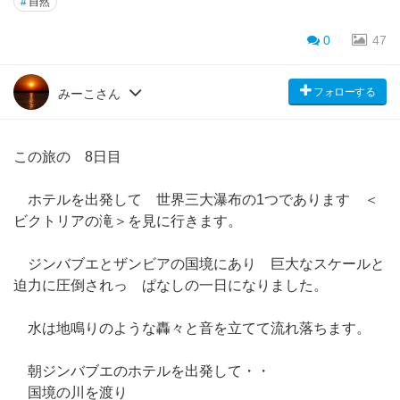
#
自然
0
47
フォローする
みーこさん
この旅の 8日目
ホテルを出発して 世界三大瀑布の1つであります ＜
ビクトリアの滝＞を見に行きます。
ジンバブエとザンビアの国境にあり 巨大なスケールと
迫力に圧倒されっ ぱなしの一日になりました。
水は地鳴りのような轟々と音を立てて流れ落ちます。
朝ジンバブエのホテルを出発して・・
国境の川を渡り