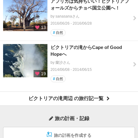
アフリカは気持ちいい！ビクトリアフ
ォールズからチョベ国立公園へ！
by sanasanaさん
2016/06/26 - 2016/06/28
13
#
自然
ビクトリアの滝からCape of Good
Hopeへ
by 蘭沙さん
2014/06/08 - 2014/06/15
19
#
自然
ビクトリアの滝周辺 の旅行記一覧
旅の計画・記録
旅の計画を作成する