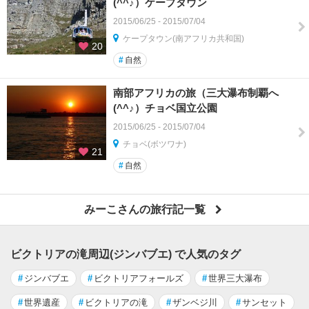
(^^♪）ケープタウン
2015/06/25 - 2015/07/04
ケープタウン(南アフリカ共和国)
20
#
自然
南部アフリカの旅（三大瀑布制覇へ
(^^♪）チョベ国立公園
2015/06/25 - 2015/07/04
チョベ(ボツワナ)
21
#
自然
みーこさんの旅行記一覧
ビクトリアの滝周辺(ジンバブエ) で人気のタグ
#
ジンバブエ
#
ビクトリアフォールズ
#
世界三大瀑布
#
世界遺産
#
ビクトリアの滝
#
ザンベジ川
#
サンセット