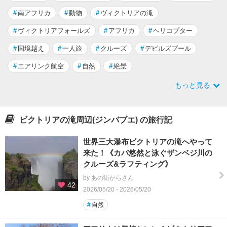
#
南アフリカ
#
動物
#
ヴィクトリアの滝
#
ヴィクトリアフォールズ
#
アフリカ
#
ヘリコプター
#
国境越え
#
一人旅
#
クルーズ
#
デビルズプール
#
エアリンク航空
#
自然
#
絶景
もっと見る
ビクトリアの滝周辺(ジンバブエ) の旅行記
世界三大瀑布ビクトリアの滝へやって
来た！《カバ悠然と泳ぐザンベジ川の
クルーズ&ラフティング》
by あの街からさん
42
2026/05/20 - 2026/05/20
#
自然