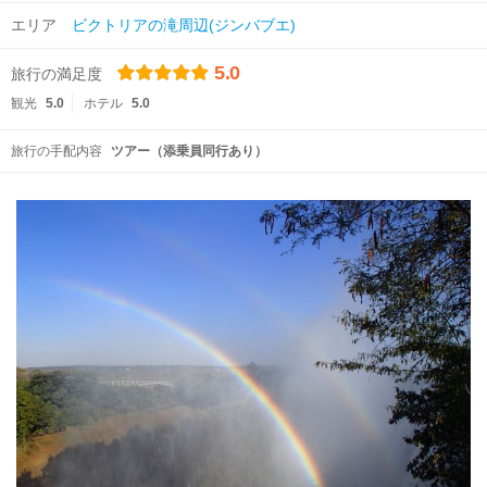
エリア
ビクトリアの滝周辺(ジンバブエ)
5.0
旅行の満足度
観光
5.0
ホテル
5.0
旅行の手配内容
ツアー（添乗員同行あり）