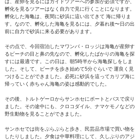
は、産卵を見るにはガイドツアーへの参加が必須ですが、
孵化を見るツアーはなく自力で見に行くことになります。
孵化した海亀は、夜間に砂浜に這い出てきて 海に帰りま
す。なので、孵化した海亀を見るには、夕暮れ後〜日の出
前に自力で砂浜に来る必要があります。
その点で、今回宿泊したマワンバ・ロッジは海亀が産卵す
るビーチの目と鼻の先なので、孵化したばかりの海亀を探
すには最適です。この日は、朝5時半から海亀探しをしま
した。そして、ビーチを歩き始めて5分ぐらいで 運良く見
つけることができました。必死に砂浜を這ってカリブ海に
帰っていく赤ちゃん海亀の姿は感動的でした。
その後、トルトゲーロからサンホセにボートとバスで戻り
ました。その途中にも、クロコダイル、ナマケモノなどの
野生動物を見ることができました。
サンホセでは街をぶらぶらと歩き、民芸品市場で買い物を
したりしました。夕食は中華料理にして、久しぶりのアジ