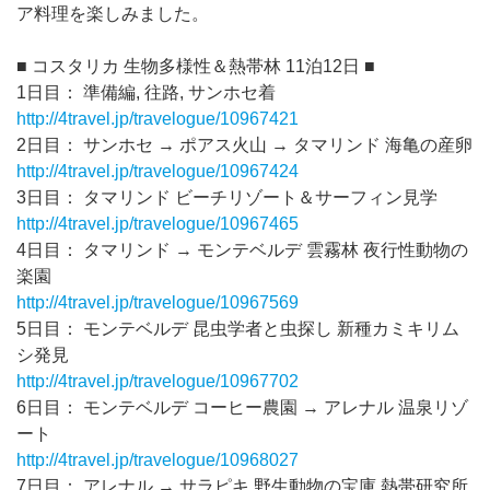
ア料理を楽しみました。
■ コスタリカ 生物多様性＆熱帯林 11泊12日 ■
1日目： 準備編, 往路, サンホセ着
http://4travel.jp/travelogue/10967421
2日目： サンホセ → ポアス火山 → タマリンド 海亀の産卵
http://4travel.jp/travelogue/10967424
3日目： タマリンド ビーチリゾート＆サーフィン見学
http://4travel.jp/travelogue/10967465
4日目： タマリンド → モンテベルデ 雲霧林 夜行性動物の
楽園
http://4travel.jp/travelogue/10967569
5日目： モンテベルデ 昆虫学者と虫探し 新種カミキリム
シ発見
http://4travel.jp/travelogue/10967702
6日目： モンテベルデ コーヒー農園 → アレナル 温泉リゾ
ート
http://4travel.jp/travelogue/10968027
7日目： アレナル → サラピキ 野生動物の宝庫 熱帯研究所