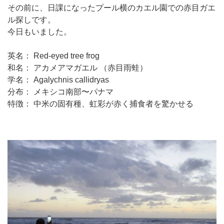
その前に、日課になったプール横のカエル園での赤目ガエ
ル探しです。
今日もいました。
英名： Red-eyed tree frog
和名： アカメアマガエル （赤目雨蛙）
学名： Agalychnis callidryas
分布： メキシコ南部〜パナマ
特徴： 中米の固有種、虹彩が赤く捕食者を驚かせる