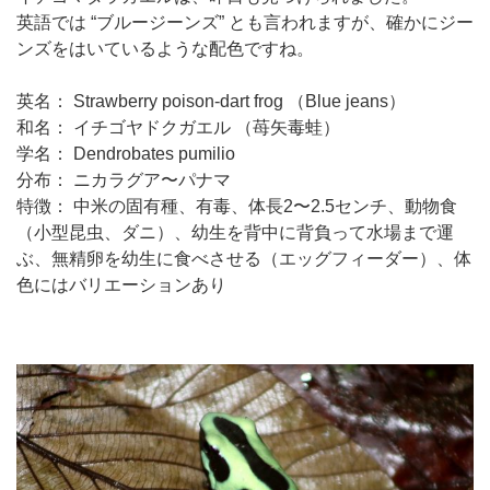
英語では “ブルージーンズ” とも言われますが、確かにジー
ンズをはいているような配色ですね。
英名： Strawberry poison-dart frog （Blue jeans）
和名： イチゴヤドクガエル （苺矢毒蛙）
学名： Dendrobates pumilio
分布： ニカラグア〜パナマ
特徴： 中米の固有種、有毒、体長2〜2.5センチ、動物食
（小型昆虫、ダニ）、幼生を背中に背負って水場まで運
ぶ、無精卵を幼生に食べさせる（エッグフィーダー）、体
色にはバリエーションあり