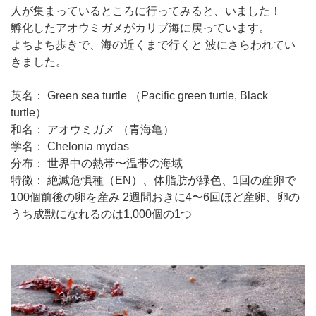
人が集まっているところに行ってみると、いました！
孵化したアオウミガメがカリブ海に戻っています。
よちよち歩きで、海の近くまで行くと 波にさらわれてい
きました。
英名： Green sea turtle （Pacific green turtle, Black
turtle）
和名： アオウミガメ （青海亀）
学名： Chelonia mydas
分布： 世界中の熱帯〜温帯の海域
特徴： 絶滅危惧種（EN）、体脂肪が緑色、1回の産卵で
100個前後の卵を産み 2週間おきに4〜6回ほど産卵、卵の
うち成獣になれるのは1,000個の1つ