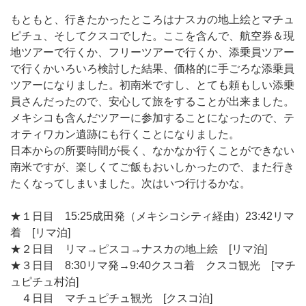
もともと、行きたかったところはナスカの地上絵とマチュ
ピチュ、そしてクスコでした。ここを含んで、航空券＆現
地ツアーで行くか、フリーツアーで行くか、添乗員ツアー
で行くかいろいろ検討した結果、価格的に手ごろな添乗員
ツアーになりました。初南米ですし、とても頼もしい添乗
員さんだったので、安心して旅をすることが出来ました。
メキシコも含んだツアーに参加することになったので、テ
オティワカン遺跡にも行くことになりました。
日本からの所要時間が長く、なかなか行くことができない
南米ですが、楽しくてご飯もおいしかったので、また行き
たくなってしまいました。次はいつ行けるかな。
★１日目 15:25成田発（メキシコシティ経由）23:42リマ
着 [リマ泊]
★２日目 リマ→ピスコ→ナスカの地上絵 [リマ泊]
★３日目 8:30リマ発→9:40クスコ着 クスコ観光 [マチ
ュピチュ村泊]
４日目 マチュピチュ観光 [クスコ泊]