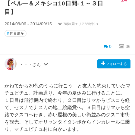
【ペルー＆メキシコ10日間-１～３日
目】
2014/09/06 - 2014/09/15
70位(同エリア355件中)
#
世界遺産
0
36
フォローする
・・・さん
かねてから20代のうちに行こう！と友人と約束していたマ
チュピチュ。計画通り、今年の夏休みに行けることに。
１日目は飛行機内で終わり、２日目はリマからピスコを経
て、セスナでナスカの地上絵鑑賞へ。３日目はリマから空
路でクスコへ行き、赤い屋根の美しい街並みのクスコ市街
を観光、そしてオリャンタイタンボからインカレールに乗
り、マチュピチュ村に向かいます。