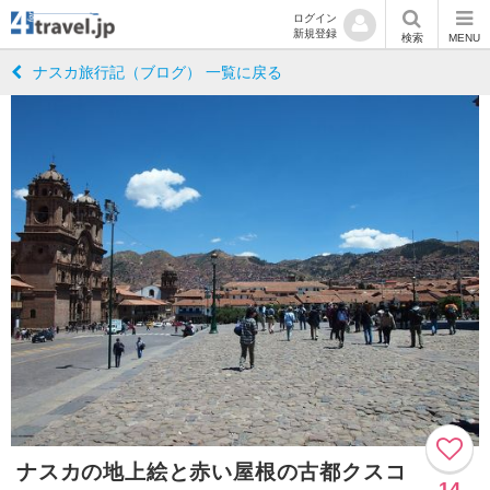
ログイン
新規登録
検索
MENU
ナスカ旅行記（ブログ） 一覧に戻る
ナスカの地上絵と赤い屋根の古都クスコ
14