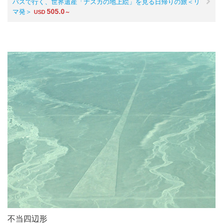
バスで行く、世界遺産「ナスカの地上絵」を見る日帰りの旅＜リ
505.0
マ発＞
USD
～
不当四辺形