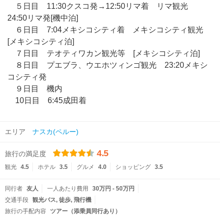
５日目 11:30クスコ発→12:50リマ着 リマ観光
24:50リマ発[機中泊]
６日目 7:04メキシコシティ着 メキシコシティ観光
[メキシコシティ泊]
７日目 テオティワカン観光等 [メキシコシティ泊]
８日目 プエブラ、ウエホツィンゴ観光 23:20メキシ
コシティ発
９日目 機内
10日目 6:45成田着
エリア
ナスカ(ペルー)
4.5
旅行の満足度
観光
4.5
ホテル
3.5
グルメ
4.0
ショッピング
3.5
同行者
友人
一人あたり費用
30万円 - 50万円
交通手段
観光バス
徒歩
飛行機
旅行の手配内容
ツアー（添乗員同行あり）