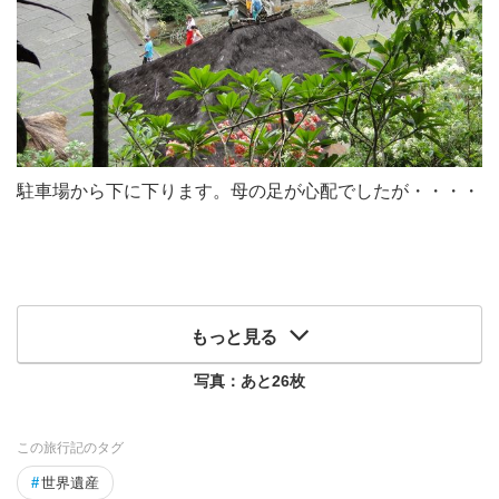
駐車場から下に下ります。母の足が心配でしたが・・・・
もっと見る
写真：あと
26
枚
この旅行記のタグ
#
世界遺産