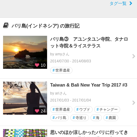
タグ一覧
バリ島(インドネシア) の旅行記
バリ島③ アユンタユン寺院、タナロ
ット寺院＆ライステラス
by amyさん
2014/07/30 - 2014/08/03
10
#
世界遺産
Taiwan & Bali New Year Trip 2017 #3
by ariさん
2017/01/03 - 2017/01/04
#
世界遺産
#
ウブド
#
チャングー
24
#
バリ島
#
寺巡り
#
海
#
農園
思いのほか涼しかったバリに行ってき