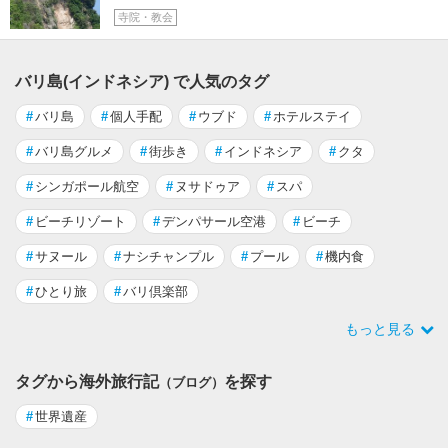
寺院・教会
バリ島(インドネシア) で人気のタグ
#
バリ島
#
個人手配
#
ウブド
#
ホテルステイ
#
バリ島グルメ
#
街歩き
#
インドネシア
#
クタ
#
シンガポール航空
#
ヌサドゥア
#
スパ
#
ビーチリゾート
#
デンパサール空港
#
ビーチ
#
サヌール
#
ナシチャンプル
#
プール
#
機内食
#
ひとり旅
#
バリ倶楽部
もっと見る
タグから海外旅行記
を探す
（ブログ）
#
世界遺産