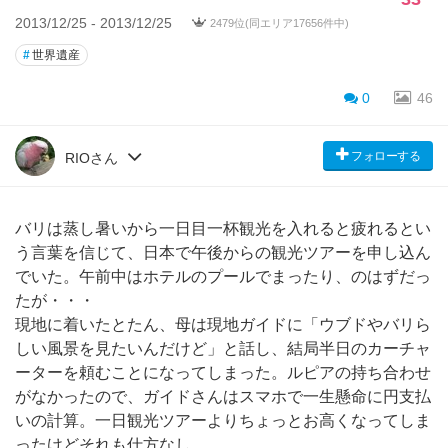
2013/12/25 - 2013/12/25
2479位(同エリア17656件中)
#
世界遺産
0
46
フォローする
RIOさん
バリは蒸し暑いから一日目一杯観光を入れると疲れるとい
う言葉を信じて、日本で午後からの観光ツアーを申し込ん
でいた。午前中はホテルのプールでまったり、のはずだっ
たが・・・
現地に着いたとたん、母は現地ガイドに「ウブドやバリら
しい風景を見たいんだけど」と話し、結局半日のカーチャ
ーターを頼むことになってしまった。ルピアの持ち合わせ
がなかったので、ガイドさんはスマホで一生懸命に円支払
いの計算。一日観光ツアーよりちょっとお高くなってしま
ったけどそれも仕方なし。