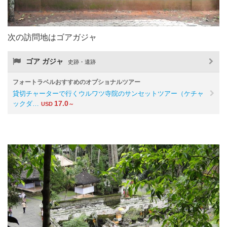
次の訪問地はゴアガジャ
ゴア ガジャ
史跡・遺跡
フォートラベルおすすめのオプショナルツアー
貸切チャーターで行くウルワツ寺院のサンセットツアー（ケチャ
17.0
ックダ…
USD
～