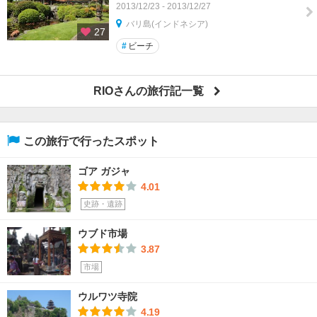
2013/12/23 - 2013/12/27
バリ島(インドネシア)
27
#
ビーチ
RIOさんの旅行記一覧
この旅行で行ったスポット
ゴア ガジャ
4.01
史跡・遺跡
ウブド市場
3.87
市場
ウルワツ寺院
4.19