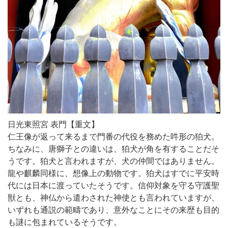
日光東照宮 表門【重文】
仁王像が返って来るまで門番の代役を務めた吽形の狛犬。
ちなみに、唐獅子との違いは、狛犬が角を有することだそ
うです。狛犬と言われますが、犬の仲間ではありません。
龍や麒麟同様に、想像上の動物です。狛犬はすでに平安時
代には日本に渡っていたそうです。信仰対象を守る守護聖
獣とも、神仏から遣わされた神使とも言われていますが、
いずれも通説の範疇であり、意外なことにその来歴も目的
も謎に包まれているそうです。