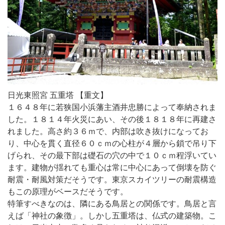
日光東照宮 五重塔 【重文】
１６４８年に若狭国小浜藩主酒井忠勝によって奉納されま
した。１８１４年火災にあい、その後１８１８年に再建さ
れました。高さ約３６ｍで、内部は吹き抜けになってお
り、中心を貫く直径６０ｃｍの心柱が４層から鎖で吊り下
げられ、その最下部は礎石の穴の中で１０ｃｍ程浮いてい
ます。建物が揺れても重心は常に中心にあって倒壊を防ぐ
耐震・耐風対策だそうです。東京スカイツリーの耐震構造
もこの原理がベースだそうです。
特筆すべきなのは、隣にある鳥居との関係です。鳥居と言
えば「神社の象徴」。しかし五重塔は、仏式の建築物。こ