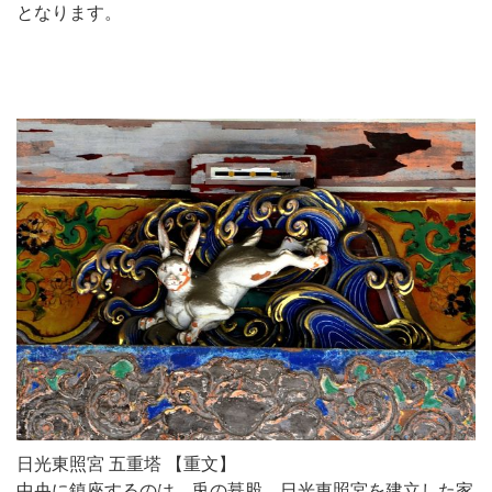
となります。
日光東照宮 五重塔 【重文】
中央に鎮座するのは、兎の蟇股。日光東照宮を建立した家