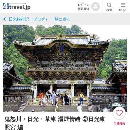
ログイン
新規登録
検索
MENU
日光旅行記（ブログ） 一覧に戻る
鬼怒川・日光・草津 湯煙情緒 ②日光東
1665
照宮 編