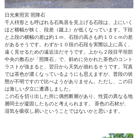
日光東照宮 照降石
千人枡形とも呼ばれる石鳥居を見上げる石段は、上にいく
ほど横幅が狭く、段差（蹴上）が低くなっています。下段
と上段の横幅の差は約１ｍ、石段の高さも約１０ｃｍの差
があるそうです。わずか１０段の石段を実際以上に高く、
遠く見せるための遠近法だそうです。上から２段目平坦部
中央の敷石が「照降石」で、斜めに分かれた茶色のコント
ラストが強まると、翌日から天気が崩れるそうです。写真
では茶色が濃くなっているようにも思えますが、普段の状
態が不明ですので比べようがありません。ただし、この日
は激しい夕立に遭遇しました。
この石を切り出した所に偶然断層があり、性質の異なる地
層同士が凝固したものと考えられます。 茶色の石材が、
湿気を吸収し易いということではないかと思います。