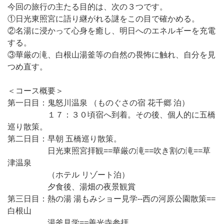
今回の旅行の主たる目的は、次の３つです。
①日光東照宮に語り継がれる謎をこの目で確かめる。
②名湯に浸かって心身を癒し、明日へのエネルギーを充電
する。
③華厳の滝、白根山湯釜等の自然の畏怖に触れ、自分を見
つめ直す。
＜コース概要＞
第一日目：鬼怒川温泉 （ものぐさの宿 花千郷 泊）
１７：３０頃宿へ到着。その後、個人的に五橋
巡り散策。
第二日目：早朝 五橋巡り散策。
日光東照宮拝観==華厳の滝==吹き割の滝==草
津温泉
（ホテル リゾート泊）
夕食後、湯畑の夜景観賞
第三日目：熱の湯 湯もみショー見学--西の河原公園散策==
白根山
湯釜見学==善光寺参拝