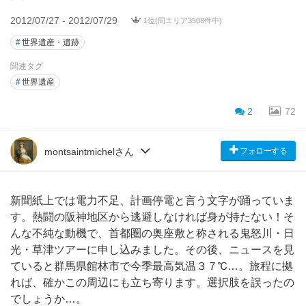
2012/07/27 - 2012/07/29
1位(同エリア3508件中)
#
世界遺産・遺跡
関連タグ
#
世界遺産
2
72
フォローする
montsaintmichelさん
新聞紙上では電力不足、計画停電と言う文字が踊っていま
す。熱闘の阪神地区から逃避しなければ身が持たない！そ
んな不純な動機で、首都圏の奥座敷と称される鬼怒川・日
光・草津ツアーに申し込みました。その後、ニュースを見
ていると群馬県館林市で今季最高気温３７℃…。旅程に拠
れば、確かこの周辺にも立ち寄ります。選択肢を誤ったの
でしょうか…。