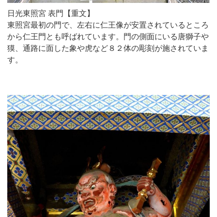
日光東照宮 表門【重文】
東照宮最初の門で、左右に仁王像が安置されているところ
から仁王門とも呼ばれています。門の側面にいる唐獅子や
獏、通路に面した象や虎など８２体の彫刻が施されていま
す。