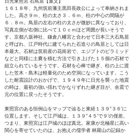
日光東照宮 石鳥居【重文】
１６１８年、九州筑前藩主黒田長政公によって奉納されま
した。高さ９ｍ、柱の太さ３．６ｍ、柱の中心の間隔が
６．８ｍ。鳥居の左右の柱の太さが微妙に異なっており、
写真左側が右側に比べて１０ｃｍほど周囲が長いそうで
す。京都八坂神社、鎌倉八幡宮と合わせて日本三大石鳥居
と呼ばれ、江戸時代に建てられた石造りの鳥居としては日
本最大。石材は筑前産の花崗岩で、エジプトのピラミッド
などと同様に土嚢を積む方法で引き上げた１５個の石材で
組立られているそうです。石材を心棒で継ぎ、柱の上に渡
した笠木・島木は軽量化のため空洞になっています。こう
した耐震設計のおかげで、１９４９年に日光を襲った地震
の時は、最初の強い揺れでかなりずれた継ぎ目が、余震で
元の位置に戻ったそうです。
東照宮のある恒例山をマップで辿ると東経１３９°３６′に
位置します。そして江戸城は、１３９°４５′で９′の僅差。
つまり、東照宮は江戸城のほぼ真北。家康が北極星に高い
関心を寄せていたのは、お抱えの儒学者 林羅山の記録か