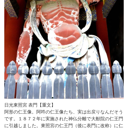
日光東照宮 表門【重文】
阿形の仁王像。阿吽の仁王像たち、実は出戻りなんだそう
です。１８７２年に実施された神仏分離で大猷院の仁王門
に引越しました。東照宮の仁王門（後に表門に改称）に仁