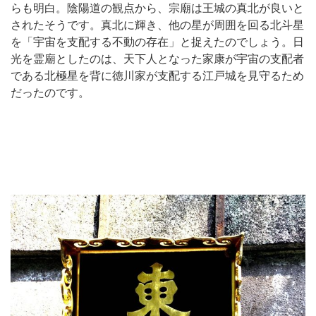
らも明白。陰陽道の観点から、宗廟は王城の真北が良いと
されたそうです。真北に輝き、他の星が周囲を回る北斗星
を「宇宙を支配する不動の存在」と捉えたのでしょう。日
光を霊廟としたのは、天下人となった家康が宇宙の支配者
である北極星を背に徳川家が支配する江戸城を見守るため
だったのです。