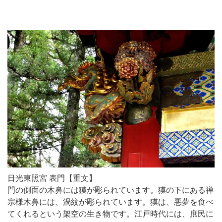
日光東照宮 表門【重文】
門の側面の木鼻には獏が彫られています。獏の下にある禅
宗様木鼻には、渦紋が彫られています。獏は、悪夢を食べ
てくれるという架空の生き物です。江戸時代には、庶民に