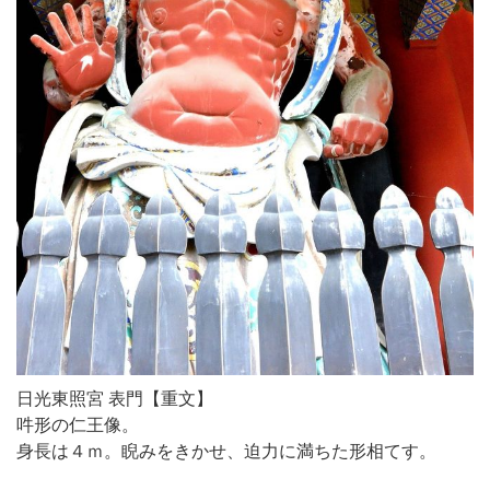
日光東照宮 表門【重文】
吽形の仁王像。
身長は４ｍ。睨みをきかせ、迫力に満ちた形相てす。