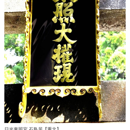
日光東照宮 石鳥居【重文】