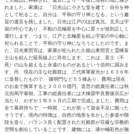
て久能山に神葬され、遺言により一年後に現在の地に移さ
れました。家康は、「日光山に小さな堂を建て、自分を神
として祀ること。自分は、平和の守り神となる」という趣
旨の遺言を残しました。日光は江戸のほぼ真北。北天は宇
宙の中心であり、不動の北極星を中心に星々が規則正しく
運行します。つまり、江戸と北極星を結ぶ宇宙の中心軸に
祀られることで、平和の守り神になろうとしたのです。ま
た、日光東照宮は、家康が祀られた久能山東照宮と霊峰富
士山を結んだ延長線上に存在します。これは、富士（不
死）の山を超えると永遠のものがあるという信仰に因みま
す。尚、現在の主な社殿群は、三代将軍家光が１６３６年
に造替したもので、 陽明門など５５棟あり、費用は現在
のお金で換算すると２０００億円。造営の総責任者には秋
元但馬守泰朝、工事の総責任者には大棟梁甲良豊後宗広が
当たり、わずか１年５ヶ月の工期で完成しました。費用は
全て幕府持ちで、一時期、これが祟って資金不足に陥った
そうです。境内の特徴は、自然の地形を生かした参道や階
段を造り、バランス良く配置された社殿群が荘厳な宗教的
空間を創出していることです。建物には、漆や極彩色が施