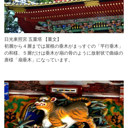
日光東照宮 五重塔 【重文】
初層から４層までは屋根の垂木がまっすぐの「平行垂木」
の和様、５層だけは垂木が扇の骨のように放射状で曲線の
唐様「扇垂木」になっています。