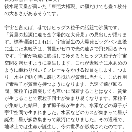
後水尾天皇が書いた「東照大権現」の額だけでも畳１枚分
の大きさがあるそうです。
宇宙と言えば、巷ではヒッグス粒子の話題で沸騰です。
「質量の起源に迫る金字塔的な大発見」の見出しが躍りま
す。標準理論によれば、宇宙誕生の大爆発ビッグバン直後
に生じた素粒子は、質量がゼロで光の速さで飛び回るそう
です。宇宙が急速に膨張して冷えるとヒッグス粒子が宇宙
空間を満たすように発生します。これが素粒子に水あめの
ように纏わり付いてブレーキをかける役目をします。つま
り、水中で動く時に感じる抵抗が質量に当たり、この作用
で素粒子が質量を持つようになります。光速で飛び回る
間、素粒子は衝突しても互いに固着することはなく、質量
が生じることで素粒子同士が集まり易くなります。素粒子
が集結した結果、まず原子核が生まれ、水素などの原子が
宇宙空間で生まれました。水素などのガスが集まって星が
誕生、星が多数集まって銀河になりました。その過程で、
地球上では生命が誕生し、今の世界が形成されたのです。