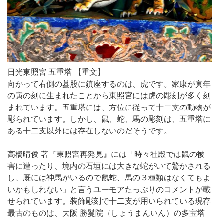
日光東照宮 五重塔 【重文】
向かって右側の蟇股に鎮座するのは、虎です。家康が寅年
の寅の刻に生まれたことから東照宮には虎の彫刻が多く刻
まれています。五重塔には、方位に従って十二支の動物が
彫られています。しかし、鼠、蛇、馬の彫刻は、五重塔に
ある十二支以外には存在しないのだそうです。
高橋晴俊 著『東照宮再発見』には「時々社殿では鼠の被
害に遭ったり、境内の石垣には大きな蛇がいて驚かされる
し、厩には神馬がいるので鼠蛇、馬の３種類はなくてもよ
いかもしれない」と言うユーモアたっぷりのコメントが載
せられています。装飾彫刻で十二支が用いられている現存
最古のものは、大阪 勝鬘院（しょうまんいん）の多宝塔