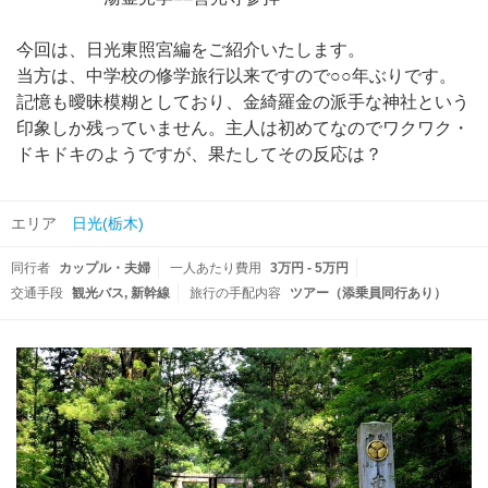
今回は、日光東照宮編をご紹介いたします。
当方は、中学校の修学旅行以来ですので○○年ぶりです。
記憶も曖昧模糊としており、金綺羅金の派手な神社という
印象しか残っていません。主人は初めてなのでワクワク・
ドキドキのようですが、果たしてその反応は？
エリア
日光(栃木)
同行者
カップル・夫婦
一人あたり費用
3万円 - 5万円
交通手段
観光バス
新幹線
旅行の手配内容
ツアー（添乗員同行あり）