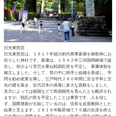
日光東照宮
日光東照宮は、１６１７年徳川初代将軍家康を御祭神にお
祀りした神社です。家康は、１５４２年三河国岡崎城で誕
生し、幼少より苦労を重ね戦国乱世を平定し、幕藩体制を
確立しました。そして、世の中に秩序と組織を形成し、学
問を勧め産業を興し、江戸時代２６０年間に亘る平和と文
化の礎を築き、近代日本の発展に多大な貢献をしました。
見方によっては鎖国などで島国根性を育んだとも酷評され
ますが、戦乱の世を平定したことは事実です。人を信じ
ず、国際感覚が欠如しているのは、信長を反面教師とした
結果と言えます。１６１６年駿府城で７５歳の生涯を終え