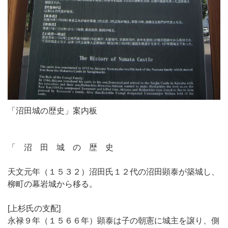
「沼田城の歴史」案内板
「 沼 田 城 の 歴 史
天文元年（１５３２）沼田氏１２代の沼田顕泰が築城し、
柳町の幕岩城から移る。
[上杉氏の支配]
永禄９年（１５６６年）顕泰は子の朝憲に城主を譲り、側