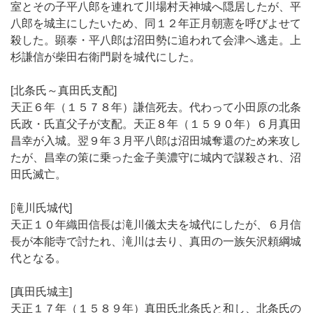
室とその子平八郎を連れて川場村天神城へ隠居したが、平
八郎を城主にしたいため、同１２年正月朝憲を呼びよせて
殺した。顕泰・平八郎は沼田勢に追われて会津へ逃走。上
杉謙信が柴田右衛門尉を城代にした。
[北条氏～真田氏支配]
天正６年（１５７８年）謙信死去。代わって小田原の北条
氏政・氏直父子が支配。天正８年（１５９０年）６月真田
昌幸が入城。翌９年３月平八郎は沼田城奪還のため来攻し
たが、昌幸の策に乗った金子美濃守に城内で謀殺され、沼
田氏滅亡。
[滝川氏城代]
天正１０年織田信長は滝川儀太夫を城代にしたが、６月信
長が本能寺で討たれ、滝川は去り、真田の一族矢沢頼綱城
代となる。
[真田氏城主]
天正１７年（１５８９年）真田氏北条氏と和し、北条氏の