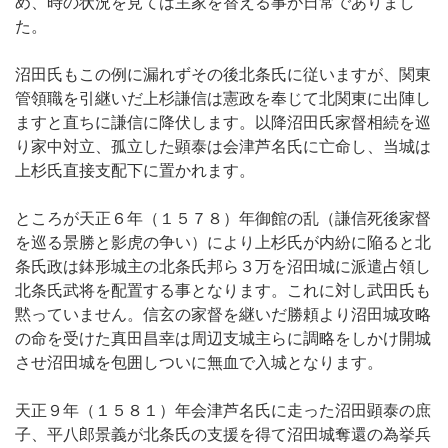
め、時の状況を見ては主家を替える事が日常でありまし
た。
沼田氏もこの例に漏れずその後北条氏に従いますが、関東
管領職を引継いだ上杉謙信は憲政を奉じて北関東に出陣し
ますと直ちに謙信に降伏します。以降沼田氏家督相続を巡
り家中対立、孤立した顕泰は会津芦名氏に亡命し、当城は
上杉氏直接支配下に置かれます。
ところが天正６年（１５７８）年御館の乱（謙信死後家督
を巡る景勝と影虎の争い）により上杉氏が内紛に陥ると北
条氏政は鉢形城主の北条氏邦ら３万を沼田城に派遣占領し
北条氏武将を配置する事となります。これに対し武田氏も
黙っていません。信玄の家督を継いだ勝頼より沼田城攻略
の命を受けた真田昌幸は周辺支城主らに調略をしかけ開城
させ沼田城を包囲しついに無血で入城となります。
天正９年（１５８１）年会津芦名氏に走った沼田顕泰の庶
子、平八郎景義が北条氏の支援を得て沼田城奪還の為挙兵