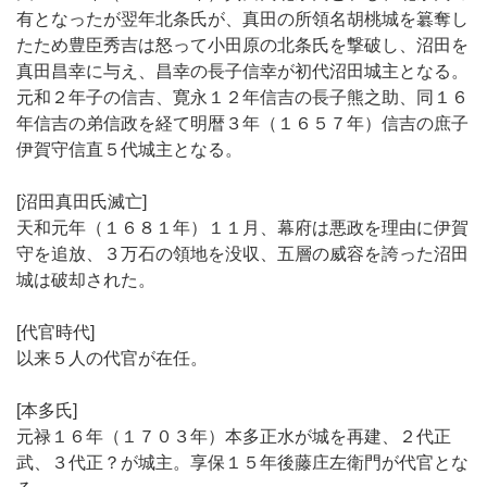
有となったが翌年北条氏が、真田の所領名胡桃城を簒奪し
たため豊臣秀吉は怒って小田原の北条氏を撃破し、沼田を
真田昌幸に与え、昌幸の長子信幸が初代沼田城主となる。
元和２年子の信吉、寛永１２年信吉の長子熊之助、同１６
年信吉の弟信政を経て明暦３年（１６５７年）信吉の庶子
伊賀守信直５代城主となる。
[沼田真田氏滅亡]
天和元年（１６８１年）１１月、幕府は悪政を理由に伊賀
守を追放、３万石の領地を没収、五層の威容を誇った沼田
城は破却された。
[代官時代]
以来５人の代官が在任。
[本多氏]
元禄１６年（１７０３年）本多正水が城を再建、２代正
武、３代正？が城主。享保１５年後藤庄左衛門が代官とな