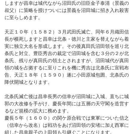
しますが昌幸は城代ながら沼田氏の旧臣金子泰清（景義の
叔父）に策略を授けついには景義を沼田城に招き入れ殺害
に至らしめます。
天正１０年（１５８２）３月武田氏滅亡、同年６月織田信
長が横死しますと昌幸は北条・徳川と主家を替えながら着
実に独立大名を形成します。その後真田氏沼田領を巡り北
条氏と対立、豊臣秀吉の裁定で沼田城を含む３分の２が北
条氏、残りが真田氏の領土とされますが、沼田城代が真田
領の城を占拠するに至りこれを機に秀吉は北条氏に宣戦布
告、天正１８年（１５９０）遂に小田原城包囲、北条氏の
降伏開城となります。
北条氏滅亡後は昌幸長男の信幸が沼田城に入城、直ちに城
郭の大改修を手がけ、慶長年間には五層の天守閣を造営す
るなど規模の拡大に務めます。
慶長５年（１６００）の関ケ原合戦では東軍についた信之
（信幸から改名）は戦功をあげ沼田領の安堵に加え西軍に
組した昌幸親子の上田領も引継ぐことになります。