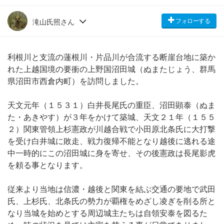
フォローする
滝山氏照さん
利根川と支流の蓮根川・片品川が合流する断崖台地に築か
れた上越国境の要衝の上野国沼田城（ぬまたじょう、群馬
県沼田市西倉内町）を訪問しました。
天文元年（１５３１）白井長尾氏の重臣、沼田顕泰（ぬま
た・あきやす）が３年をかけて築城、天文２１年（１５５
２）関東管領上杉憲政が川越合戦で小田原北条氏に大打撃
を受け白井城に敗走、戦力復帰不能となり越後に逃れる途
中一時的にこの沼田城に身を寄せ、その後憲政は長尾影虎
を頼る事となります。
従来より当地は信濃・越後と関東を結ぶ交通の要地で武田
氏、上杉氏、北条氏の勢力が覇権をめざし凌ぎを削る所と
なり当城を始めとする周辺城主たちは自領安泰を図るた