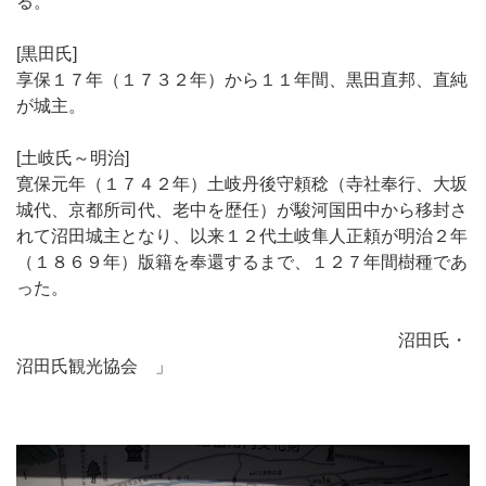
る。
[黒田氏]
享保１７年（１７３２年）から１１年間、黒田直邦、直純
が城主。
[土岐氏～明治]
寛保元年（１７４２年）土岐丹後守頼稔（寺社奉行、大坂
城代、京都所司代、老中を歴任）が駿河国田中から移封さ
れて沼田城主となり、以来１２代土岐隼人正頼が明治２年
（１８６９年）版籍を奉還するまで、１２７年間樹種であ
った。
沼田氏・
沼田氏観光協会 」