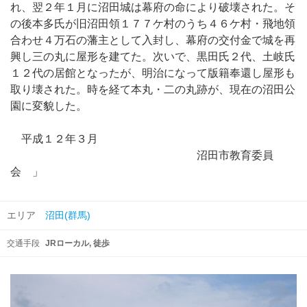
れ、翌２年１月に沼田城は幕府の命により破壊された。そ
の後本多氏が旧沼田領１７７ケ村のうち４６ケ村・飛地領
合わせ４万石の藩主として入封し、幕府の交付金で城を再
興し三の丸に屋形を建てた。次いで、黒田氏２代、土岐氏
１２代の居館となったが、明治になって版籍奉還し屋形も
取り壊された。時を経て本丸・二の丸跡が、現在の沼田公
園に変貌した。
平成１２年３月
沼田市教育委員
会 」
エリア
沼田(群馬)
交通手段
JRローカル
徒歩