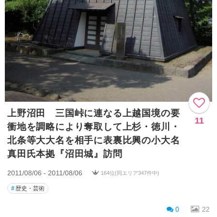
上野沼田 三国峠に連なる上越国境の要
11
衝地を調略により奪取して上杉・徳川・
北条等大大名を相手に表裏比興の小大名
真田氏本拠『沼田城』訪問
2011/08/06 - 2011/08/06
164位(同エリア347件中)
#
歴史・芸術
0
22