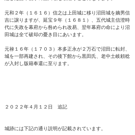
元和２年（１６１６）信之は上田城に移り沼田城を嫡男信
吉に譲りますが、延宝９年（１６８１）、五代城主信澄時
代に失政を幕府から咎められ改易、翌年幕府の命により沼
田城は全て破却の憂き目にあいます。
元禄１６年（１７０３）本多正永が２万石で沼田に転封、
城を一部再建され、その後下館から黒田氏、老中土岐頼稔
が入封し版籍奉還に至ります。
２０２２年４月１２日 追記
城跡には下記の通り説明が記載されています。