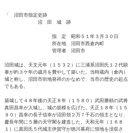
「 沼田市指定史跡
沼 田 城 跡
指 定 昭和５１年３月３０日
所在地 沼田市西倉内町
管理者 沼田市
沼田城は、天文元年（１５３２）に三浦系沼田氏１２代顕
泰が約３ケ年の歳月を費やして築いた。当時蔵内（倉内）
城と称し、沼田市街地発祥のかなめで、当市の歴史の起点
でもある。
築城して４８年後の天正８年（１５８０）武田勝頼の武将
真田昌幸が入城し、城の規模を広げた。天正１８年（１５
９０）昌幸の長子信幸が沼田領２万７千石の領主となり、
慶長年間に５層の天守閣を建造した。天和元年（１６８
１）に真田氏５代城主伊賀守が徳川幕府に領地を没収さ