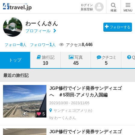
ログイン
新規登録
検索
MENU
わーくんさん
フォローする
プロフィール
8
1
8,446
フォロー
人
フォロワー
人
アクセス
旅行記
写真
クチコミ
トップ
10
45
5
最近の旅行記
JGP修行でインド発券サンディエゴ
へ ＃5羽田-アメリカ入国編
2023/10/30 - 2023/11/05
サンディエゴ(アメリカ)
5
by わーくんさん
JGP修行でインド発券サンディエゴ