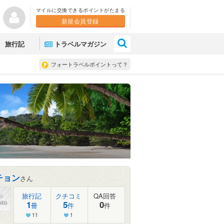
マイルに交換できるポイントがたまる
新規会員登録
×
旅行記
トラベルマガジン
フォートラベルポイントって？
チョン
さん
旅行記
クチコミ
QA回答
1
5
0
冊
件
件
11
1