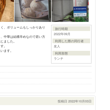
しく、ボリュームもしっかりあり
旅行時期
2022年09月
し、中華は結構辛めなので若い方
利用した際の同行者
感じました。
ます。
友人
思います。
利用形態
ランチ
投稿日 2022年10月03日