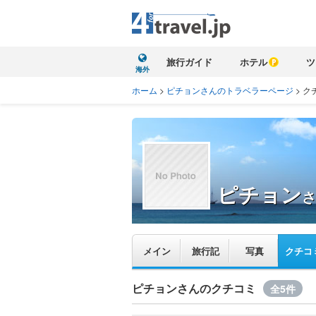
旅行ガイド
ホテル
ツ
海外
ホーム
>
ピチョンさんのトラベラーページ
>
ク
ピチョン
さ
メイン
旅行記
写真
クチコ
ピチョンさんのクチコミ
全5件