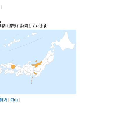
|
3
都道府県に訪問しています
新潟
|
岡山
|