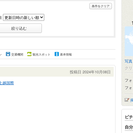
条件をクリア
順
ン
交通機関
観光スポット
基本情報
写真
クリ
投稿日 2024年10月08日
フォ
上越国際
フォ
ピチ
自分