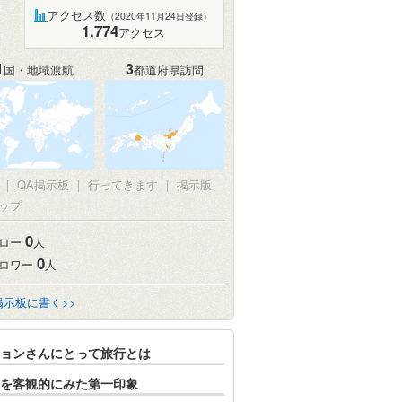
アクセス数
（2020年11月24日登録）
1,774
アクセス
1
3
国・地域渡航
都道府県訪問
|
QA掲示板
|
行ってきます
|
掲示版
ップ
0
ロー
人
0
ロワー
人
掲示板に書く>>
ョンさんにとって旅行とは
を客観的にみた第一印象