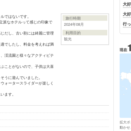
大好
大好
テルではないです。
旅行時期
た立派なホテルって感じの印象で
行っ
2024年08月
利用目的
感じだし、古い割には綺麗に管理
観光
快適でしたし、料金を考えれば満
現在
ト、渓流園と様々なアクティビテ
遊ぶことがないので、子供は大喜
しそうに遊んでいました。
もウォータースライダーが楽しく
思います。
拡大ボ
動かせ