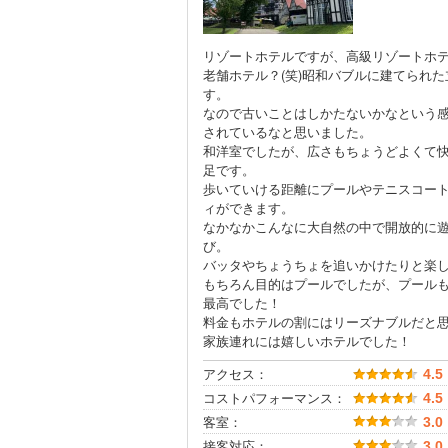
リゾートホテルですが、高級リゾートホ
老舗ホテル？(笑)昭和バブルに建てられ
す。
なので古いことはしかたないかなという
されているなと思いました。
和洋室でしたが、広さもちょうどよくて
足です。
歩いていける距離にプールやテニスコー
ィができます。
なかなかこんなに大自然の中で開放的に
び。
バッタやちょうちょを追いかけたりと楽
もちろん目的はプールでしたが、プール
最高でした！
料金もホテルの割にはリーズナブルだと
家族連れには嬉しいホテルでした！
アクセス：
4.5
コストパフォーマンス：
4.5
客室：
3.0
接客対応：
3.0