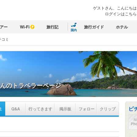
ゲストさん、こんにちは
ログインはこちら
アー
Wi-Fi
旅行記
旅行ガイド
ホテル
国内
チコミ
んのトラベラーページ
ピ
ミ
Q&A
行ってきます
掲示板
フォロー
クリップ