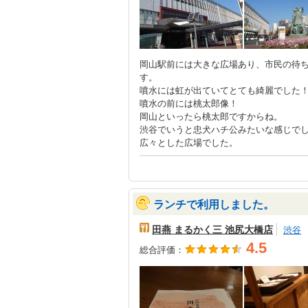
岡山駅前には大きな広場あり、市民の待
す。
噴水には虹が出ていてとても綺麗でした
噴水の前には桃太郎像！
岡山といったら桃太郎ですからね。
渋谷でいうと忠犬ハチ公みたいな感じで
広々とした広場でした。
ランチで利用しました。
田燕 まるかく三 池尻大橋店
渋谷
4.5
総合評価：