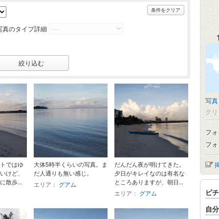
条件をクリア
写真のタイプ詳細
写真
クリ
フォ
フォ
トではゆ
大体5時半くらいの写真。ま
だんだん夜が明けてきた。
いけど、
だ人通りも無い感じ。
夕日がキレイなのは有名な
散歩...
ところありますが、朝日...
エリア：
グアム
ピチ
エリア：
グアム
自分