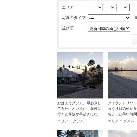
エリア
写真のタイプ
並び順
おはようグアム。早起きし
アイランドリゾー
てみた。というか、海外に
っくり目の朝が多
行くと何故か早起きにな...
ちょっと早い時間に
エリア：
グアム
エリア：
グアム