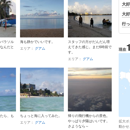
大好
大好
行っ
パラソル
海も静かでいいです。
スタッフの方がだんだん増
なんだと
えてきた感じ。まだ6時前で
エリア：
グアム
現在
す。
エリア：
グアム
たら、も
ちょっと海に入ってみた。
帰りの飛行機からの景色。
やっぱり夕陽はいいです。
拡大ボ
エリア：
グアム
さようなら～
動かせ