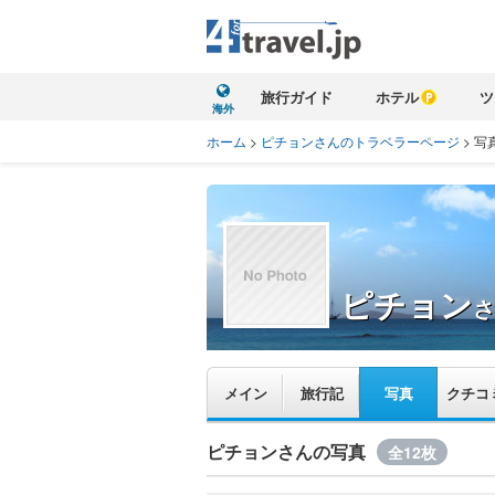
旅行ガイド
ホテル
ツ
海外
ホーム
>
ピチョンさんのトラベラーページ
>
写
ピチョン
さ
メイン
旅行記
写真
クチコ
ピチョンさんの写真
全12枚