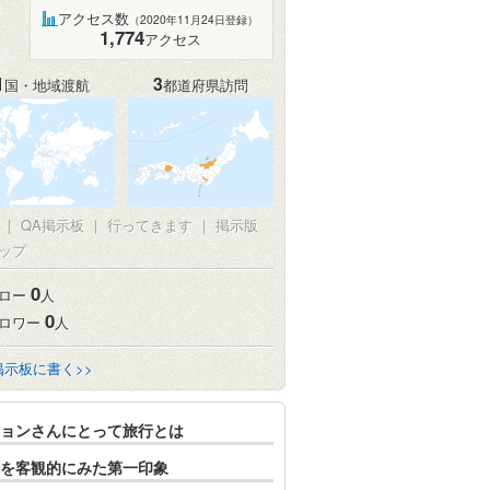
アクセス数
（2020年11月24日登録）
1,774
アクセス
1
3
国・地域渡航
都道府県訪問
|
QA掲示板
|
行ってきます
|
掲示版
ップ
0
ロー
人
0
ロワー
人
掲示板に書く>>
ョンさんにとって旅行とは
を客観的にみた第一印象