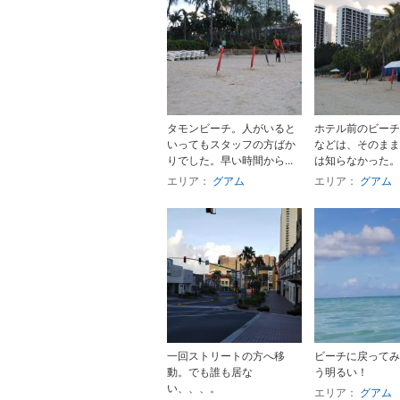
タモンビーチ。人がいると
ホテル前のビーチ
いってもスタッフの方ばか
などは、そのまま
りでした。早い時間から...
は知らなかった。
エリア：
グアム
エリア：
グアム
一回ストリートの方へ移
ビーチに戻ってみ
動。でも誰も居な
う明るい！
い、、、。
エリア：
グアム