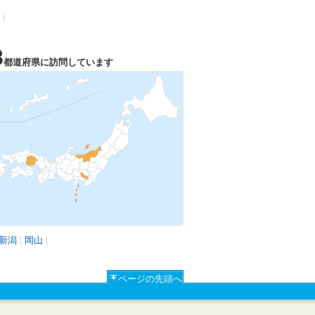
|
3
都道府県に訪問しています
新潟
|
岡山
|
ページの先頭へ