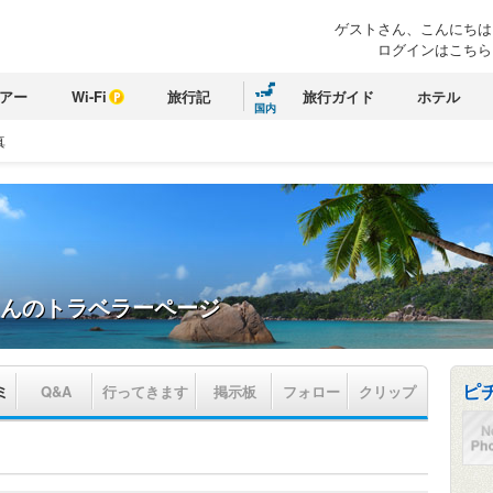
ゲストさん、こんにちは
ログインはこちら
アー
Wi-Fi
旅行記
旅行ガイド
ホテル
国内
真
んのトラベラーページ
ピ
ミ
Q&A
行ってきます
掲示板
フォロー
クリップ