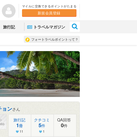
マイルに交換できるポイントがたまる
新規会員登録
×
旅行記
トラベルマガジン
フォートラベルポイントって？
チョン
さん
旅行記
クチコミ
QA回答
1
5
0
冊
件
件
11
1