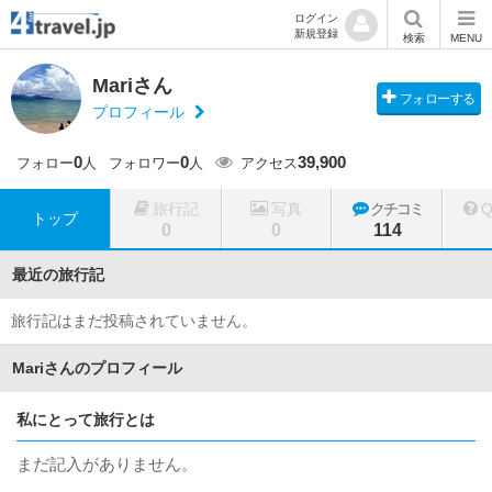
ログイン
新規登録
検索
MENU
Mariさん
フォローする
プロフィール
0
0
39,900
フォロー
人
フォロワー
人
アクセス
旅行記
写真
クチコミ
トップ
0
0
114
最近の旅行記
旅行記はまだ投稿されていません。
Mariさんのプロフィール
私にとって旅行とは
まだ記入がありません。