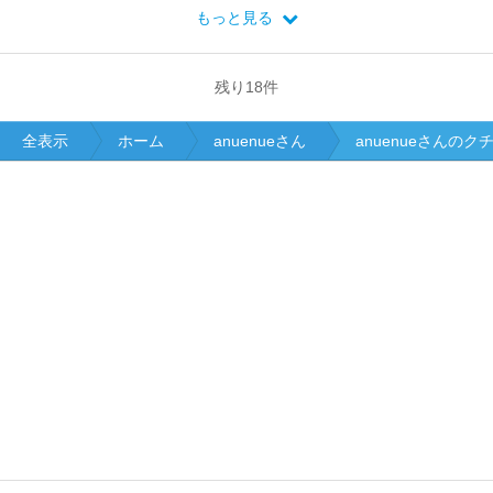
もっと見る
残り
18
件
全表示
ホーム
anuenueさん
anuenueさんの