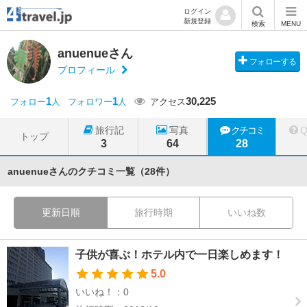
ログイン
新規登録
検索
MENU
anuenueさん
フォローする
プロフィール
1
1
30,225
フォロー
人
フォロワー
人
アクセス
旅行記
写真
クチコミ
トップ
3
64
28
anuenueさんのクチコミ一覧（28件）
更新日順
旅行時期
いいね数
子供が喜ぶ！ホテル内で一日楽しめます！
5.0
いいね！：0