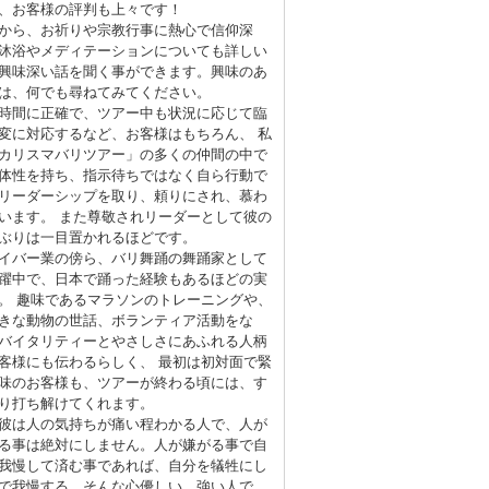
、お客様の評判も上々です！
から、お祈りや宗教行事に熱心で信仰深
沐浴やメディテーションについても詳しい
興味深い話を聞く事ができます。興味のあ
は、何でも尋ねてみてください。
時間に正確で、ツアー中も状況に応じて臨
変に対応するなど、お客様はもちろん、 私
カリスマバリツアー」の多くの仲間の中で
体性を持ち、指示待ちではなく自ら行動で
リーダーシップを取り、頼りにされ、慕わ
います。 また尊敬されリーダーとして彼の
ぶりは一目置かれるほどです。
イバー業の傍ら、バリ舞踊の舞踊家として
躍中で、日本で踊った経験もあるほどの実
。 趣味であるマラソンのトレーニングや、
きな動物の世話、ボランティア活動をな
バイタリティーとやさしさにあふれる人柄
客様にも伝わるらしく、 最初は初対面で緊
味のお客様も、ツアーが終わる頃には、す
り打ち解けてくれます。
彼は人の気持ちが痛い程わかる人で、人が
る事は絶対にしません。人が嫌がる事で自
我慢して済む事であれば、自分を犠牲にし
で我慢する、そんな心優しい、強い人で