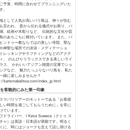
ご予算、時間に合わせてプランニングいた
す。
地として人気が高いバリ島は、神々が住む
も言われ、 昔から伝わる儀式やお祭り、バ
踊、絵画や木彫りなど、 伝統的な文化や芸
島のあちこちに根付いています。 また、バ
ヒンドゥー教ならではの美しい寺院、聖な
や神聖な場所での沐浴・メディテーショ
トレッキングやラフティングなどのアクテ
ィ、 のんびりリラックスできる美しいライ
ラス、 かわいいアジアン雑貨の宝庫でショ
ングなど、 魅力たっぷりなバリ島を、私た
一緒に楽しみませんか？
s://karismabalitour.com/index_jp.html
を客観的にみた第一印象
スマバリツアーのモットーである「お客様
しい時間を過ごしてもらうために」を常に
けています。
フドライバー、I Ketut Suweca（クトゥ ス
チャ）は英語・日本語が堪能です。明るく
くに、時にはジョークも交えて話し掛ける