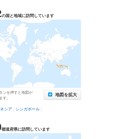
2
の国と地域に訪問しています
タンを押すと地図が
地図を拡大
ます。
ネシア
|
シンガポール
|
0
都道府県に訪問しています