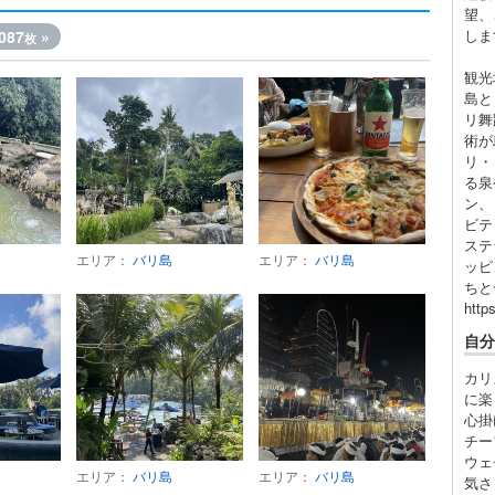
望、
しま
087
»
枚
観光
島と
リ舞
術が
リ・
る泉
ン、
ビテ
ステ
エリア：
バリ島
エリア：
バリ島
ッピ
ちと
http
自分
カリ
に楽
心掛
チー
ウェ
エリア：
バリ島
エリア：
バリ島
気さ