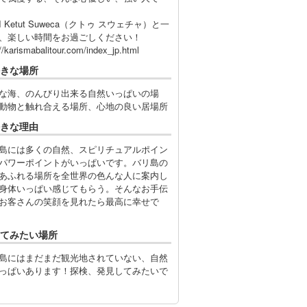
I Ketut Suweca（クトゥ スウェチャ）と一
、楽しい時間をお過ごしください！
://karismabalitour.com/index_jp.html
きな場所
な海、のんびり出来る自然いっぱいの場
動物と触れ合える場所、心地の良い居場所
きな理由
島には多くの自然、スピリチュアルポイン
パワーポイントがいっぱいです。バリ島の
あふれる場所を全世界の色んな人に案内し
身体いっぱい感じてもらう。そんなお手伝
お客さんの笑顔を見れたら最高に幸せで
てみたい場所
島にはまだまだ観光地されていない、自然
っぱいあります！探検、発見してみたいで