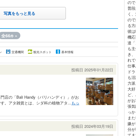
ので
普段
写真をもっと見る
く、
ので
る方
彼は
全66
»
件
機応
達「
も主
ン
交通機関
観光スポット
基本情報
き、
れて
仕事
投稿日 2025年01月22日
ドラ
も活
力派
大好
ど、
の「Bali Handy（バリハンディ）」がお
がお
す。アタ雑貨とは、シダ科の植物アタ...
もっ
張気
っか
また
嫌が
投稿日 2024年03月19日
分が
てま