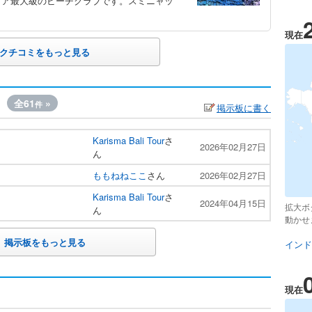
リア最大級のビーチクラブです。スミニャッ
現在
クチコミをもっと見る
全61
»
件
掲示板に書く
Karisma Bali Tour
さ
2026年02月27日
ん
ももねねここ
さん
2026年02月27日
Karisma Bali Tour
さ
2024年04月15日
拡大ボ
ん
動かせ
掲示板をもっと見る
インド
現在