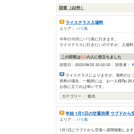
回答（22件）
ライステラス入場料
エリア：
バリ島
今年の10月にバリ島に行きます。
ライステラスに行きたいのですが、入場料な
この回答は
0人
の人に役立ちました
回答日：2023/08/25 20:02:33
回答者：
K
ライステラスによりますが、無料のと
有料の場合、一般的には、お一人様Rp.25,0
お役に立てれば幸いです。
カテゴリー ：
観光
年始 1月1日の交通渋滞 ウブドから
エリア：
バリ島
1月1日にウブドから空港へ昼間移動します