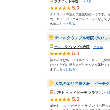
タナロット寺院
バリ島
5.0
タナロット寺院人気観光地の一つです。
院。ガイドブックやパンフレットなどでよ
名前...
もっと見る
ティルタウンプル寺院でのムル
ティルタ ウンプル寺院
バリ島
5.0
神々の住む島、バリ島でムルカット（沐
ただくために行うスピリチュアル体験で
ます...
もっと見る
人気のエリア最大級 ビーチク
ポテト ヘッド ビーチ クラブ
バリ
5.0
ポテト ヘッド ビーチ クラブ バリへ行