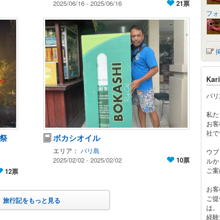
2025/06/16 - 2025/06/16
21票
フォ
Ka
バリ
私た
お客
社で
祭
ボカシオイル
エリア：
バリ島
ウブ
2025/02/02 - 2025/02/02
10票
ルか
ご案
12票
お客
ご提
旅行記をもっと見る
は。
経験