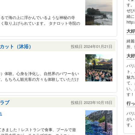
す。
ぜひ
緒に
まるで海の上に浮かんでいるような神秘の寺
http
く取り上げられています。 タナロット寺院の
大好
綺麗
カット（沐浴）
投稿日 2024年01月21日
所、
大好
バリ
ト、
浴）体験。心身を浄化し、自然界のパワーをい
魅力
す。もちろん観光客の方々も体験していただけ
て、
い、
す！
ラブ
投稿日 2023年10月15日
行っ
バリ
島
がい
す。
ってきました！レストランで食事、プールで遊