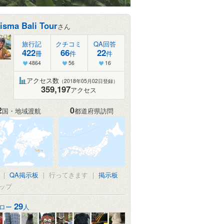
isma Bali Tour
さん
旅行記
クチコミ
QA回答
422
66
22
冊
件
件
4864
56
16
アクセス数
（2018年05月02日登録）
359,197
アクセス
2
0
国・地域渡航
都道府県訪問
|
QA掲示板
|
行ってきます
|
掲示板
ップ
29
ロー
人