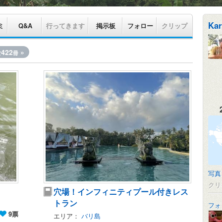
Kar
ミ
Q&A
行ってきます
掲示板
フォロー
クリップ
422
»
冊
写真
クリ
穴場！インフィニティプール付きレス
トラン
フォ
9票
エリア：
バリ島