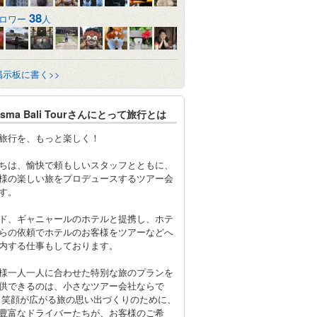
38
ロワー
人
掲示板に書く>>
risma Bali Tourさんにとって旅行とは
旅行を、もっと楽しく！
ちは、愉快で頼もしいスタッフとともに、
様の楽しい旅をプロデュースするツアー会
す。
ド、ギャニャールのホテルと提携し、ホテ
らの依頼でホテルのお客様をツアーなどへ
内する仕事もしております。
様一人一人に合わせた特別な旅のプランを
供できるのは、小さなツアー会社ならで
 笑顔が広がる旅の思い出づくりのために、
豊富なドライバーたちが、お客様のご希