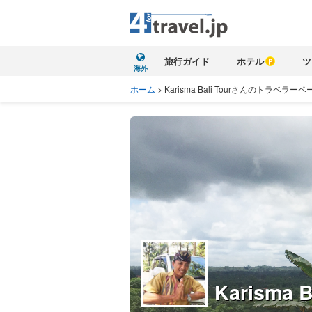
旅行ガイド
ホテル
ツ
海外
ホーム
>
Karisma Bali Tourさんのトラベラーペ
Karisma B