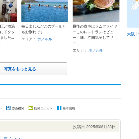
圧と検温
毎日楽しんだこのプールと
最後の食事はラムファイヤ
にドクタ
もお別れです
ーこのレストランはビュ
大阪
|
した...
ー、味、雰囲気そしてサ
エリア：
ホノルル
ー...
ル
エリア：
ホノルル
写真をもっと見る
ン
交通機関
観光スポット
基本情報
投稿日 2025年08月23日
ホノルル