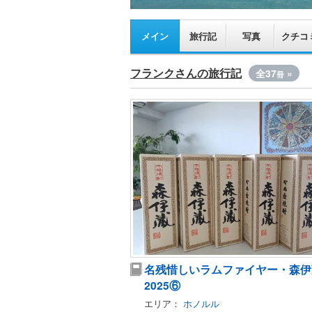
メイン
旅行記
写真
クチコ
フランクさんの旅行記
全37
»
冊
名残惜しいラムファイヤー・森
2025⑥
エリア：
ホノルル