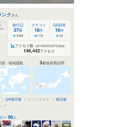
ランク
さん
旅行記
クチコミ
QA回答
37
18
16
冊
件
件
5358
174
24
アクセス数
（2015年05月27日登録）
146,442
アクセス
1
3
国・地域渡航
都道府県訪問
|
QA掲示板
|
行ってきます
|
掲示板
ップ
96
ロー
人