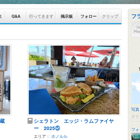
フ
ミ
Q&A
行ってきます
掲示板
フォロー
クリップ
写真
クリ
伊蔵
シェラトン エッジ・ラムファイヤ
ー 2025⑤
フォ
エリア：
ホノルル