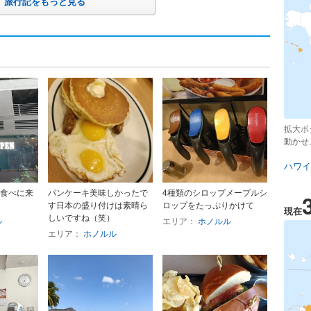
旅行記をもっと見る
拡大ボ
動かせ
ハワイ
食べに来
パンケーキ美味しかったで
4種類のシロップメープルシ
す日本の盛り付けは素晴ら
ロップをたっぷりかけて
現在
しいですね（笑）
ル
エリア：
ホノルル
エリア：
ホノルル