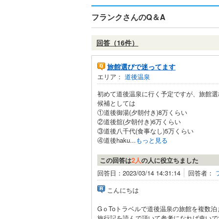
フランクさんのQ＆A
回答（16件）
旅館選びで迷ってます
エリア：
道後温泉
初めて道後温泉に行く予定ですが、旅館選
候補としては
①道後御湯(夕朝付き)8万くらい
②道後舘(夕朝付き)6万くらい
③道後八千代(食事なし)5万くらい
④道後haku...
もっと見る
この回答は
2人
の人に役立ちました
回答日：2023/03/14 14:31:14
回答者：
こんにちは
GｏToトラベルで道後温泉の旅館を複数泊
旅行記を読んで頂いて参考になれば幸いで