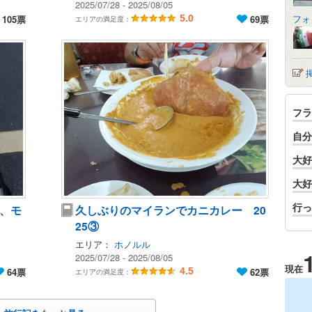
2025/07/28 - 2025/08/05
フォ
105票
5.0
69票
エリアの満足度：
フラ
自分
大好
大好
行っ
、モ
久しぶりのマイランでカニカレー 20
25③
エリア：
ホノルル
2025/07/28 - 2025/08/05
現在
64票
4.5
62票
エリアの満足度：