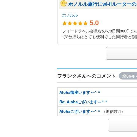
ホノルル旅行にwi-fiルーター
ホノルル
5.0
フォートラベル会員なので8日間300Gで
で2台持ちはとても便利でした同行者と別行
フランクさんへのコメント
全86
件
Aloha御座います～^ ^
Re: Alohaございます～^ ^
Alohaございます～^ ^
（返信数:1）