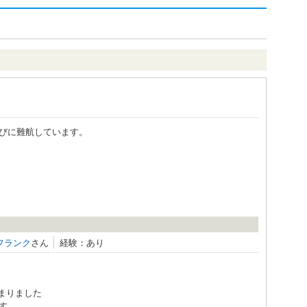
びに難航しています。
フランク
さん
経験：あり
まりました
す