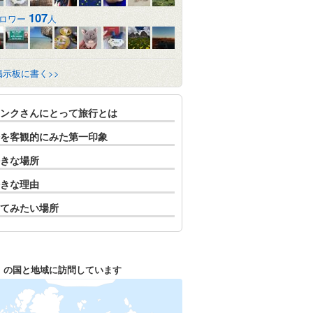
107
ロワー
人
掲示板に書く>>
ンクさんにとって旅行とは
を客観的にみた第一印象
きな場所
きな理由
てみたい場所
1
の国と地域に訪問しています