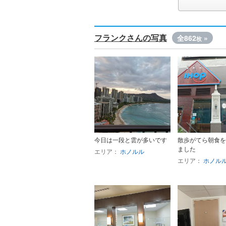
フランクさんの写真
全862
»
枚
今日は一段と雲が多いです
散歩がてら朝食を
ました
エリア：
ホノルル
エリア：
ホノル