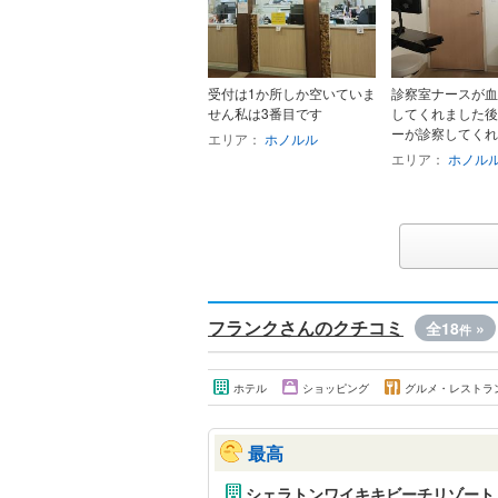
受付は1か所しか空いていま
診察室ナースが血
せん私は3番目です
してくれました後
ーが診察してくれま
エリア：
ホノルル
エリア：
ホノル
フランクさんのクチコミ
全18
»
件
ホテル
ショッピング
グルメ・レストラ
最高
シェラトンワイキキビーチリゾート