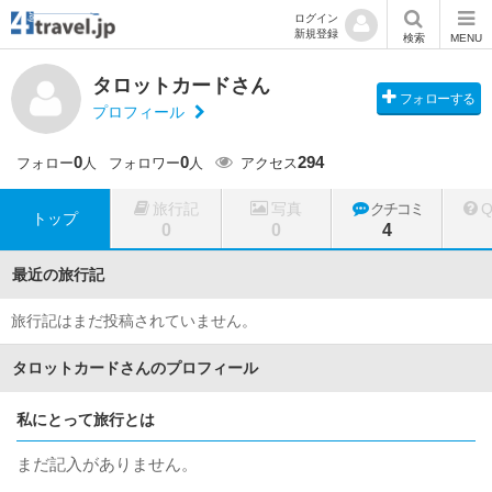
ログイン
新規登録
検索
MENU
タロットカードさん
フォローする
プロフィール
0
0
294
フォロー
人
フォロワー
人
アクセス
旅行記
写真
クチコミ
トップ
0
0
4
最近の旅行記
旅行記はまだ投稿されていません。
タロットカードさんのプロフィール
私にとって旅行とは
まだ記入がありません。