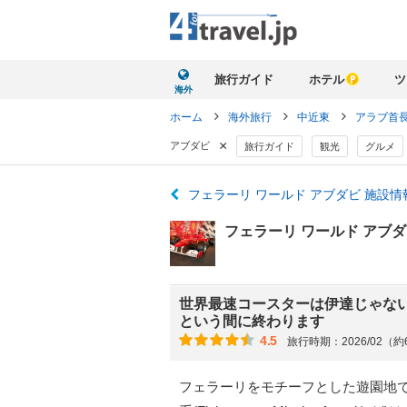
旅行ガイド
ホテル
ツ
海外
ホーム
海外旅行
中近東
アラブ首
×
アブダビ
旅行ガイド
観光
グルメ
フェラーリ ワールド アブダビ 施設
フェラーリ ワールド アブ
世界最速コースターは伊達じゃな
という間に終わります
4.5
旅行時期：2026/02（
フェラーリをモチーフとした遊園地です。