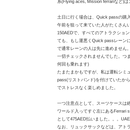
系(Flying aces, Mission fer
土日に行く場合は、Quick pass
午前を狙って来ていた人がたくさんいて、
150AEDで、すべてのアトラクシ
ても、もし運悪くQuick passレー
で通常レーンの人は先に進めません。(な
一切チェックされませんでした。つまり
何回も乗れます)
たまたまかもですが、私は運転シミュ
pass(リストバンド)を付けていたから
でストレスなく楽しめました。
一つ注意点として、スーツケースは
ワールド入ってすぐ左にあるFerrar
として475AED払いました。。。U
なお、リュックサックなどは、アト