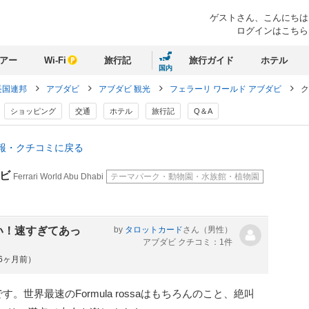
ゲストさん、
こんにちは
ログインはこちら
アー
Wi-Fi
旅行記
旅行ガイド
ホテル
国内
長国連邦
アブダビ
アブダビ 観光
フェラーリ ワールド アブダビ
ク
ショッピング
交通
ホテル
旅行記
Q＆A
情報・クチコミに戻る
ダビ
Ferrari World Abu Dhabi
テーマパーク・動物園・水族館・植物園
い！速すぎてあっ
by
タロットカード
さん
（男性）
アブダビ クチコミ：1件
約6ヶ月前）
世界最速のFormula rossaはもちろんのこと、絶叫