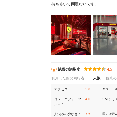
持ち歩いて問題ないです。
施設の満足度
4.5
利用した際の同行者：
一人旅
観光の
アクセス：
5.0
ヤスモー
コストパフォーマ
4.0
UAEに
ンス：
人混みの少なさ：
3.5
園内は混