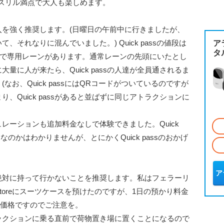
rariなど)はスリル満点で大人も楽しめます。
の購入を強く推奨します。(日曜日の午前中に行きましたが、
それなりに混んでいました。) Quick passの値段は
ア
タ
ョンで専用レーンがあります。通常レーンの先頭にいたとし
ンに大量に人が来たら、Quick passの人達が全員通されるま
お、Quick passにはQRコードがついているのですが
、Quick passがあると並ばずに同じアトラクションに
レーションも追加料金なしで体験できました。Quick
なのかはわかりませんが、とにかくQuick passのおかげ
ア
絶対に持って行かないことを推奨します。私はフェラーリ
i storeにスーツケースを預けたのですが、1日の預かり料金
AE価格ですのでご注意を。
ラクションに乗る直前で荷物置き場に置くことになるので