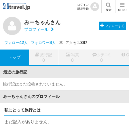
ログイン
新規登録
検索
MENU
みーちゃんさん
フォローする
プロフィール
42
8
387
フォロー
人
フォロワー
人
アクセス
旅行記
写真
クチコミ
トップ
0
0
0
最近の旅行記
旅行記はまだ投稿されていません。
みーちゃんさんのプロフィール
私にとって旅行とは
まだ記入がありません。