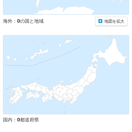
0
海外：
の国と地域
地図を拡大
0
国内：
都道府県