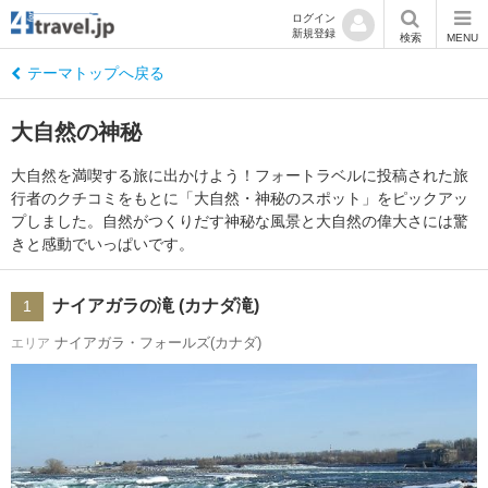
ログイン
新規登録
検索
MENU
テーマトップへ戻る
大自然の神秘
大自然を満喫する旅に出かけよう！フォートラベルに投稿された旅
行者のクチコミをもとに「大自然・神秘のスポット」をピックアッ
プしました。自然がつくりだす神秘な風景と大自然の偉大さには驚
きと感動でいっぱいです。
ナイアガラの滝 (カナダ滝)
1
ナイアガラ・フォールズ(カナダ)
エリア