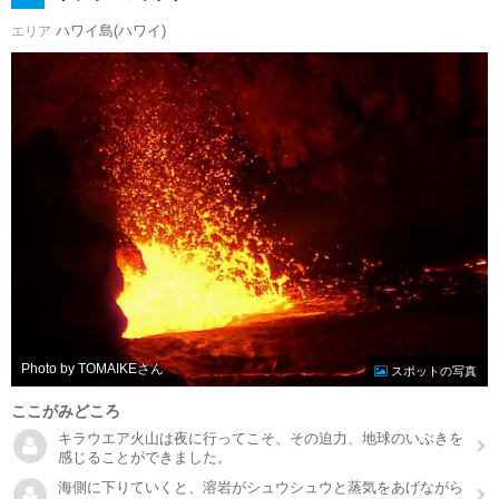
ハワイ島(ハワイ)
エリア
Photo by TOMAIKE
スポットの写真
ここがみどころ
キラウエア火山は夜に行ってこそ、その迫力、地球のいぶきを
感じることができました。
海側に下りていくと、溶岩がシュウシュウと蒸気をあげながら