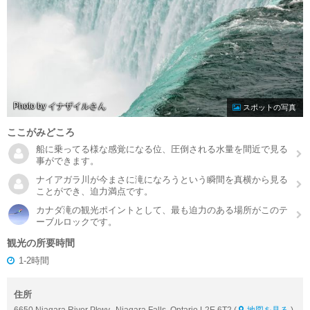
Photo by イナザイル
スポットの写真
ここがみどころ
船に乗ってる様な感覚になる位、圧倒される水量を間近で見る
事ができます。
ナイアガラ川が今まさに滝になろうという瞬間を真横から見る
ことができ、迫力満点です。
カナダ滝の観光ポイントとして、最も迫力のある場所がこのテ
ーブルロックです。
観光の所要時間
1-2時間
住所
6650 Niagara River Pkwy., Niagara Falls, Ontario L2E 6T2 (
地図を見る
)