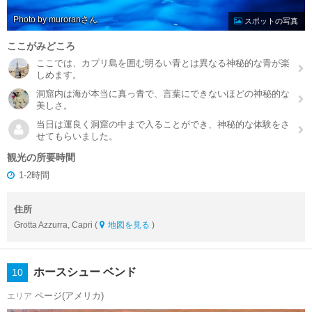
Photo by muroran
スポットの写真
ここがみどころ
ここでは、カプリ島を囲む明るい青とは異なる神秘的な青が楽
しめます。
洞窟内は海が本当に真っ青で、言葉にできないほどの神秘的な
美しさ。
当日は運良く洞窟の中まで入ることができ、神秘的な体験をさ
せてもらいました。
観光の所要時間
1-2時間
住所
Grotta Azzurra, Capri (
地図を見る
)
ホースシュー ベンド
10
ページ(アメリカ)
エリア