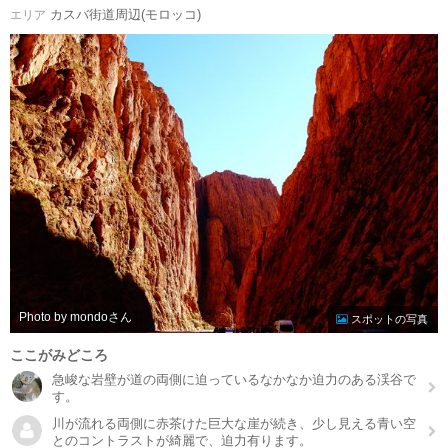
カスバ街道周辺(モロッコ)
エリア
Photo by mondo
スポットの写真
ここがみどころ
急峻な岩壁が道の両側に迫っているなかなか迫力のある渓谷で
す。
川が流れる両側に赤茶けた巨大な崖が続き、少し見える青い空
とのコントラストが綺麗で、迫力有ります。