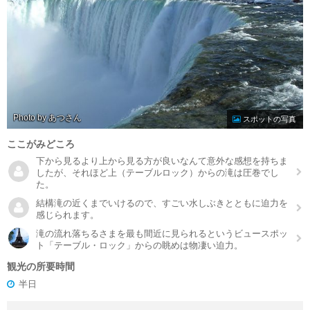
Photo by あつ
スポットの写真
ここがみどころ
下から見るより上から見る方が良いなんて意外な感想を持ちま
したが、それほど上（テーブルロック）からの滝は圧巻でし
た。
結構滝の近くまでいけるので、すごい水しぶきとともに迫力を
感じられます。
滝の流れ落ちるさまを最も間近に見られるというビュースポッ
ト「テーブル・ロック」からの眺めは物凄い迫力。
観光の所要時間
半日