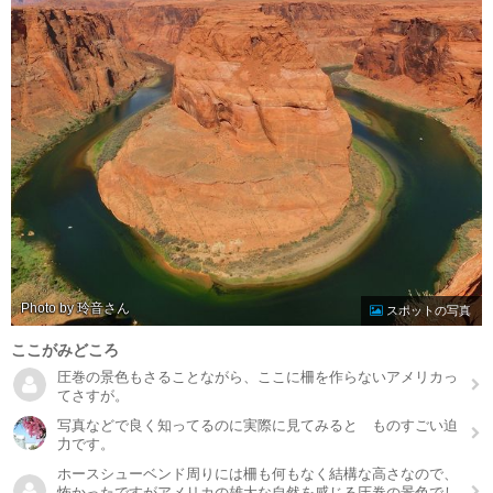
Photo by 玲音
スポットの写真
ここがみどころ
圧巻の景色もさることながら、ここに柵を作らないアメリカっ
てさすが。
写真などで良く知ってるのに実際に見てみると ものすごい迫
力です。
ホースシューベンド周りには柵も何もなく結構な高さなので、
怖かったですがアメリカの雄大な自然を感じる圧巻の景色でし