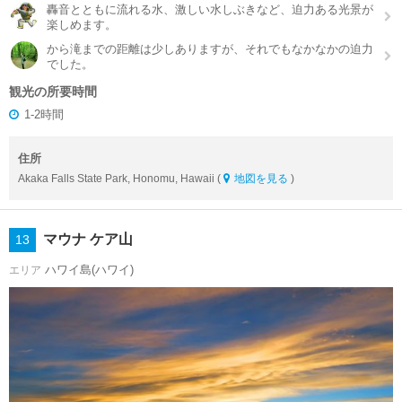
轟音とともに流れる水、激しい水しぶきなど、迫力ある光景が
楽しめます。
から滝までの距離は少しありますが、それでもなかなかの迫力
でした。
観光の所要時間
1-2時間
住所
Akaka Falls State Park, Honomu, Hawaii (
地図を見る
)
マウナ ケア山
13
ハワイ島(ハワイ)
エリア