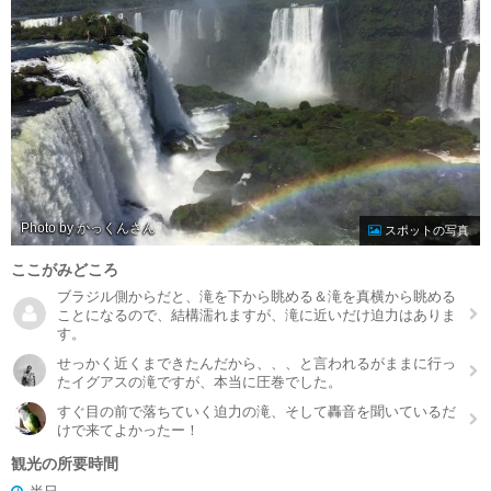
Photo by かっくん
スポットの写真
ここがみどころ
ブラジル側からだと、滝を下から眺める＆滝を真横から眺める
ことになるので、結構濡れますが、滝に近いだけ迫力はありま
す。
せっかく近くまできたんだから、、、と言われるがままに行っ
たイグアスの滝ですが、本当に圧巻でした。
すぐ目の前で落ちていく迫力の滝、そして轟音を聞いているだ
けで来てよかったー！
観光の所要時間