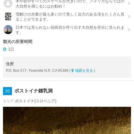
木や岩やすべてのスケールが大きいので、アメリカならではの
大自然を感じるにはお勧め！
雪解けの水量が最も多いので美しく迫力のある滝をたくさん見
ることができます。
日本では見られない花崗岩が作り出す大自然を存分に見られま
す。
観光の所要時間
1日
住所
P.O. Box 577, Yosemite N.P., CA 95389 (
地図を見る
)
ポストイナ鍾乳洞
20
ポストイナ(スロベニア)
エリア