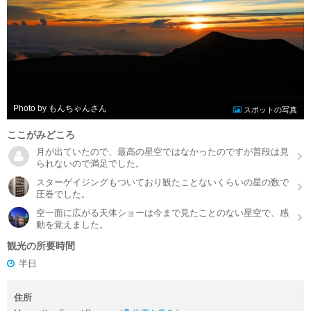
Photo by もんちゃん
スポットの写真
ここがみどころ
月が出ていたので、最高の星空ではなかったのですが普段は見
られないので満足でした。
スターゲイジングもついており観たことないくらいの星の数で
圧巻でした。
空一面に広がる天体ショーは今まで見たことのない星空で、感
動を覚えました。
観光の所要時間
半日
住所