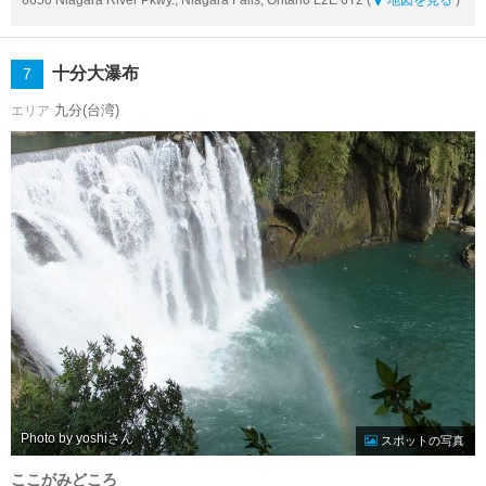
十分大瀑布
7
九分(台湾)
エリア
Photo by yoshi
スポットの写真
ここがみどころ