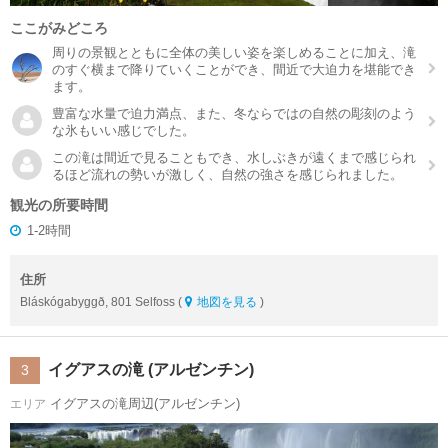
ここがみどころ
周りの景観とともに全体の美しい姿を楽しめることに加え、滝
のすぐ横まで降りていくことができ、間近で大迫力を堪能でき
ます。
豊富な水量で迫力満点、また、冬ならではの自然の彫刻のよう
な氷もいい感じでした。
この滝は間近で見ることもでき、水しぶきが遠くまで感じられ
るほど流れの勢いが激しく、自然の強さを感じられました。
観光の所要時間
1-2時間
住所
Bláskógabyggð, 801 Selfoss (
地図を見る
)
イグアスの滝 (アルゼンチン)
3
イグアスの滝周辺(アルゼンチン)
エリア