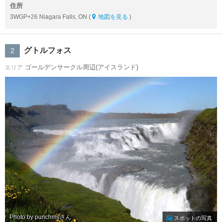
住所
3WGP+26 Niagara Falls, ON (
地図を見る
)
グトルフォス
2
ゴールデンサークル周辺(アイスランド)
エリア
Photo by punchms
スポットの写真