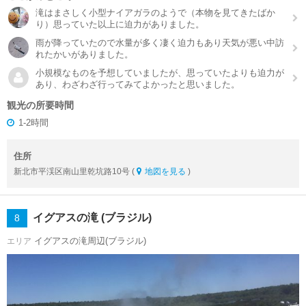
滝はまさしく小型ナイアガラのようで（本物を見てきたばか
り）思っていた以上に迫力がありました。
雨が降っていたので水量が多く凄く迫力もあり天気が悪い中訪
れたかいがありました。
小規模なものを予想していましたが、思っていたよりも迫力が
あり、わざわざ行ってみてよかったと思いました。
観光の所要時間
1-2時間
住所
新北市平渓区南山里乾坑路10号 (
地図を見る
)
イグアスの滝 (ブラジル)
8
イグアスの滝周辺(ブラジル)
エリア