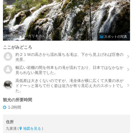
Photo by トンガリキ
スポットの写真
ここがみどころ
約２１Ｍの高さから流れ落ちる滝は、下から見上げれば圧巻の
光景。
幅広い岩棚の間を何本もの滝が流れており、日本ではなかなか
見られない風景でした。
高低差は大きくないのですが、滝全体が横に広くて大量の水が
ドド〜ッと落ちて行く姿は迫力が有り見応え大のスポットでし
た。
観光の所要時間
1-2時間
住所
九寨溝 (
地図を見る
)