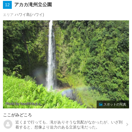
アカカ滝州立公園
12
ハワイ島(ハワイ)
エリア
Photo by hoo89.m
スポットの写真
ここがみどころ
近くまで行っても、滝がありそうな気配がなかったが、いざ到
着すると、想像より迫力のある立派な滝だった。