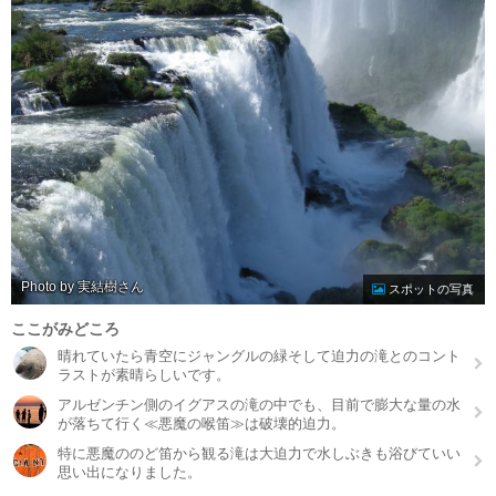
Photo by 実結樹
スポットの写真
ここがみどころ
晴れていたら青空にジャングルの緑そして迫力の滝とのコント
ラストが素晴らしいです。
アルゼンチン側のイグアスの滝の中でも、目前で膨大な量の水
が落ちて行く≪悪魔の喉笛≫は破壊的迫力。
特に悪魔ののど笛から観る滝は大迫力で水しぶきも浴びていい
思い出になりました。