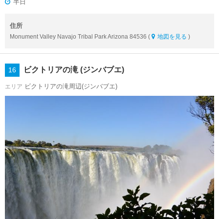
半日
住所
Monument Valley Navajo Tribal Park Arizona 84536 (
地図を見る
)
ビクトリアの滝 (ジンバブエ)
16
ビクトリアの滝周辺(ジンバブエ)
エリア