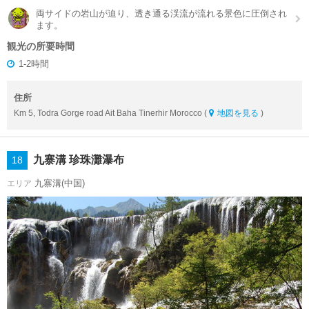
両サイドの岩山が迫り、透き通る渓流が流れる景色に圧倒され
ます。
観光の所要時間
1-2時間
住所
Km 5, Todra Gorge road Ait Baha Tinerhir Morocco (
地図を見る
)
九寨溝 珍珠灘瀑布
18
九寨溝(中国)
エリア