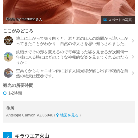
Photo by merumo
スポットの写真
ここがみどころ
地上に上がって振り向くと、岩と岩のほんの隙間から這い上が
ってきたことがわかり、自然の偉大さを思い知らされました。
鉄砲水でその形を変えるので毎年違った姿を見せるが次回何十
年後に来る時にはどのような神秘的な姿を見せてくれるのだろ
うか！
空高くからキャニオン内に射す太陽光線が醸し出す神秘的な自
然の絶景は圧巻です。
観光の所要時間
1-2時間
住所
Antelope Canyon, AZ 86040 (
地図を見る
)
キラウエア火山
5