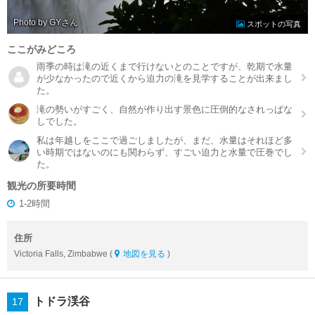
Photo by GY
スポットの写真
ここがみどころ
雨季の時は滝の近くまで行けないとのことですが、乾期で水量
が少なかったので近くから迫力の滝を見学することが出来まし
た。
滝の勢いがすごく、自然が作り出す景色に圧倒的なされっぱな
しでした。
私は年越しをここで過ごしましたが、まだ、水量はそれほど多
い時期ではないのにも関わらず、すごい迫力と水量で圧巻でし
た。
観光の所要時間
1-2時間
住所
Victoria Falls, Zimbabwe (
地図を見る
)
トドラ渓谷
17