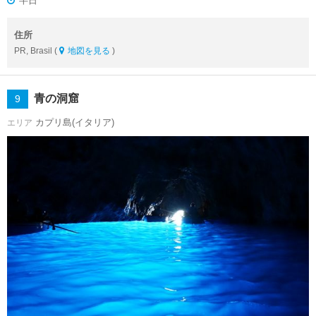
半日
住所
PR, Brasil (
地図を見る
)
青の洞窟
9
カプリ島(イタリア)
エリア