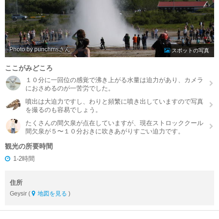
Photo by punchms
スポットの写真
ここがみどころ
１０分に一回位の感覚で沸き上がる水量は迫力があり、カメラ
におさめるのが一苦労でした。
噴出は大迫力ですし、わりと頻繁に噴き出していますので写真
を撮るのも容易でしょう。
たくさんの間欠泉が点在していますが、現在ストロッククール
間欠泉が５〜１０分おきに吹きあがりすごい迫力です。
観光の所要時間
1-2時間
住所
Geysir (
地図を見る
)