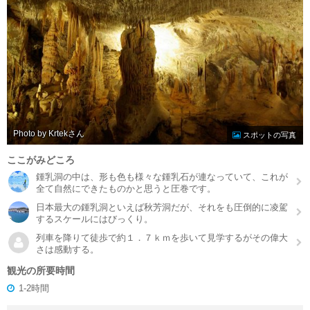
Photo by Krtek
スポットの写真
ここがみどころ
鍾乳洞の中は、形も色も様々な鍾乳石が連なっていて、これが
全て自然にできたものかと思うと圧巻です。
日本最大の鍾乳洞といえば秋芳洞だが、それをも圧倒的に凌駕
するスケールにはびっくり。
列車を降りて徒歩で約１．７ｋｍを歩いて見学するがその偉大
さは感動する。
観光の所要時間
1-2時間