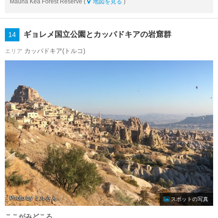
Mauna Kea Forest Reserve (
地図を見る
)
ギョレメ国立公園とカッパドキアの岩窟群
14
カッパドキア(トルコ)
エリア
Photo by ミル
スポットの写真
ここがみどころ