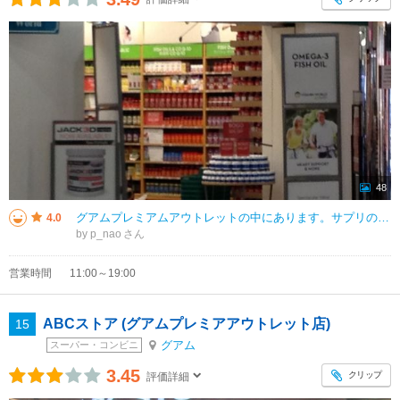
48
グアムプレミアムアウトレットの中にあります。サプリの専門店です。店内はカラフルで良いと思います。日本にはあまりない感じのお店で旅行ならではの買い物ができます。 ビタミンのドリンクもあるので、その場で飲むのも良いと思います
4.0
by p_nao
営業時間
11:00～19:00
ABCストア (グアムプレミアアウトレット店)
15
グアム
スーパー・コンビニ
3.45
クリップ
評価詳細