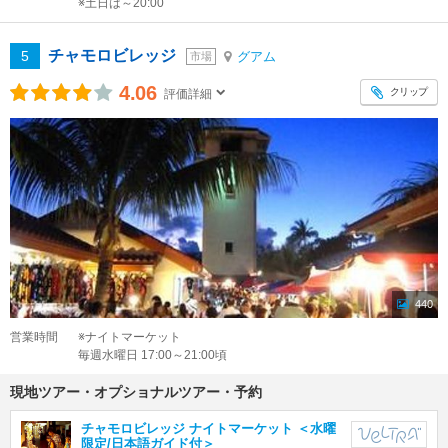
※土日は～20:00
チャモロビレッジ
5
グアム
市場
4.06
クリップ
評価詳細
440
営業時間
※ナイトマーケット
毎週水曜日 17:00～21:00頃
現地ツアー・オプショナルツアー・予約
チャモロビレッジ ナイトマーケット ＜水曜
限定/日本語ガイド付＞