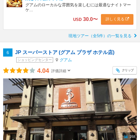
グアムのローカルな雰囲気を楽しむには最適なナイトマー
ケ...
30.0
〜
詳しく見る
USD
現地ツアー（全5件）の一覧を見る
JP スーパーストア (グアム プラザ ホテル店)
6
グアム
ショッピングセンター
4.04
クリップ
評価詳細
268