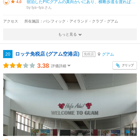
宿泊したPICグアムの真向かいにあり、横断歩道を渡ればすぐの場所でとても便利でした。店舗はそれほど大きくありませんが、土産が充実していて見やすかったです。海苔巻きやお弁当なども売っていたので購入してホテルに持ち帰り食べまし
4.0
by tya−tya
アクセス
所在施設：パシフィック・アイランド・クラブ・グアム
もっと見る
ロッテ免税店 (グアム空港店)
20
グアム
免税店
3.38
クリップ
評価詳細
66