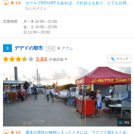
セールで50%OFFもあれば、それ以上もあり、とてもお得に買い物出来ました。入り口にあるメイシーズで観光客は10%OFFになるのを写メし、レジで見せると10%OFFになりますが、すでにセール品には適応されません。マイケルコ
5.0
by LALA
営業時間
月～木 10:00～21:00
金、土 10:00～22:00
日 11:00～20:00
デデドの朝市
9
グアム
市場
3.84
クリップ
評価詳細
281
週末の滞在が旅程に入ったときには、ワクワク感をもとめて訪ねてみよう。 なんと6年ぶりの訪問となった。 マリンコードライブをマイクロネシアモールの先まで進むと「左手」にある広場で開催されている。 昔は「右手」に勝手
4.0