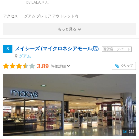
by LALA
アクセス
グアム プレミア アウトレット内
もっと見る
メイシーズ (マイクロネシアモール店)
8
百貨店・デパート
グアム
3.89
クリップ
評価詳細
152