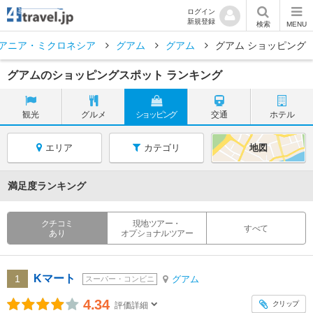
ログイン
新規登録
検索
MENU
アニア・ミクロネシア
グアム
グアム
グアム ショッピング
グアムのショッピングスポット ランキング
観光
グルメ
ショッピング
交通
ホテル
エリア
カテゴリ
地図
満足度ランキング
クチコミ
現地ツアー・
すべて
あり
オプショナルツアー
Kマート
1
グアム
スーパー・コンビニ
4.34
クリップ
評価詳細