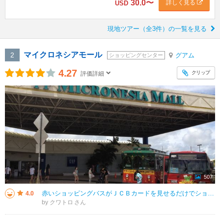
30.0
〜
詳しく見る
USD
現地ツアー（全3件）の一覧を見る
マイクロネシアモール
2
グアム
ショッピングセンター
4.27
クリップ
評価詳細
507
赤いショッピングバスがＪＣＢカードを見せるだけでショッピングモールシャトルに無料で乗車できるキャンペーンを再開していました。２０２５年１１月１日から２０２６年３月３１日までの期間限定のようでした。ショッピングバスはマイクロ
4.0
by クワトロ