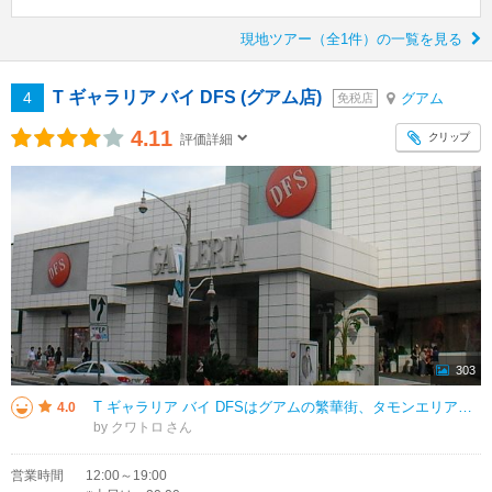
現地ツアー（全1件）の一覧を見る
T ギャラリア バイ DFS (グアム店)
4
グアム
免税店
4.11
クリップ
評価詳細
303
T ギャラリア バイ DFSはグアムの繁華街、タモンエリアに位置します。グアム最大級の免税店で、ここでしか手に入らない人気ブランドや限定品などが売られていました。エルメス、シャネル、ティファニー、ブルガリなどのブランドを扱
4.0
by クワトロ
営業時間
12:00～19:00