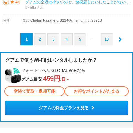
グアムの空港は小さいので、免税店もたいしたことがないのだろうと思っていましたが、ロッテ免税店が頑張っていました。GUCCIやバーバリー、TUMIなどがありました。私の好きなLOEWEもありました。品は物凄くいいのですが、値
4.0
by attu
住所
355 Chalan Pasaheru B224-A, Tamuning, 96913
…
1
2
3
4
5
10
グアムで使うWi-Fiはレンタルしましたか？
フォートラベル GLOBAL WiFiなら
459円
グアム最安
/日～
空港で受取・返却可能
お得なポイントがたまる
グアムの料金プランを見る