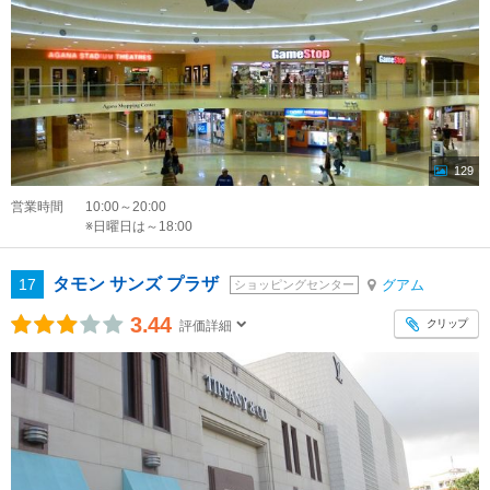
129
営業時間
10:00～20:00
※日曜日は～18:00
タモン サンズ プラザ
17
グアム
ショッピングセンター
3.44
クリップ
評価詳細