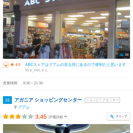
49
ABCストアはグアムの至る所にあるので便利だと思います。グアムプレミアアウトレットにもあります。お馴染みのお店なので安心して買い物できます。やや広めで洋服なども沢山あります。お土産にも良いと思います。水分補給用としてミネラ
4.5
by p_nao
営業時間
9:30～21:30
アガニア ショッピングセンター
16
ショッピングセンター
グアム
3.45
クリップ
評価詳細