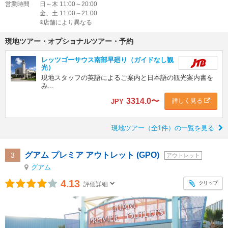
営業時間
日～木 11:00～20:00
金、土 11:00～21:00
※店舗により異なる
現地ツアー・オプショナルツアー・予約
レッツゴーサウス南部早廻り（ガイドなし観
光）
現地スタッフの英語によるご案内と日本語の観光案内書を
み...
3314.0
〜
詳しく見る
JPY
現地ツアー（全1件）の一覧を見る
グアム プレミア アウトレット (GPO)
3
アウトレット
グアム
4.13
クリップ
評価詳細