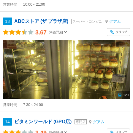
営業時間
10:00～21:00
ABCストア (ザ プラザ店)
13
グアム
スーパー・コンビニ
3.67
クリップ
評価詳細
120
営業時間
7:30～24:00
ビタミンワールド (GPO店)
14
グアム
専門店
3.49
クリップ
評価詳細