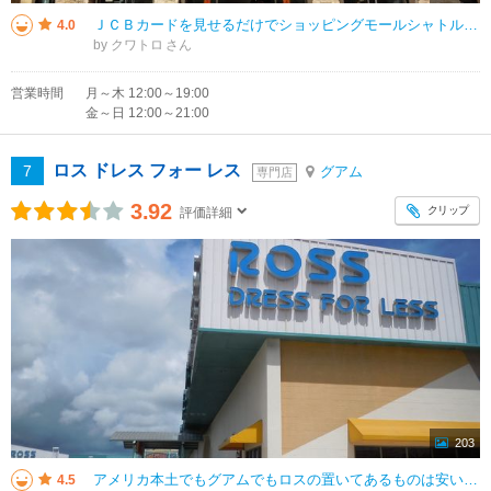
ＪＣＢカードを見せるだけでショッピングモールシャトルに無料で乗車できるキャンペーンを行っていました。JP スーパーストアはＪＣＢと提携しているのかもしれません。２０２５年の４月２５日までの期間限定のようです。料金を支払って
4.0
by クワトロ
営業時間
月～木 12:00～19:00
金～日 12:00～21:00
ロス ドレス フォー レス
7
グアム
専門店
3.92
クリップ
評価詳細
203
アメリカ本土でもグアムでもロスの置いてあるものは安いものが多いので大変助かります。狙いはブランドの服やスポーツ用品などの服もかなりお得な金額になっているので狙っています。お勧めはアメリカ以外のヨーロッパなどのお菓子が置いて
4.5