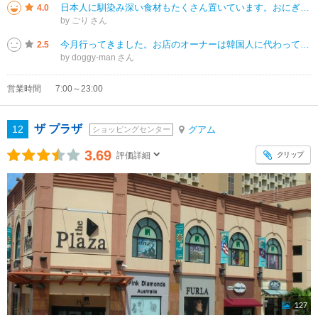
日本人に馴染み深い食材もたくさん置いています。おにぎりがあったので朝食用に購入することとしました。日本で買う２倍以上してびっくりしましたが。 グアムにはABCストアもありますが、それよりは店内もこじんまりとしてて狭い
4.0
by ごり
今月行ってきました。お店のオーナーは韓国人に代わっています。 大人気のおにぎりは無く代わりに韓国のインスタントラーメンスタンド？みたいなのが出来ていました。 前オーナーには大阪のホームページより問い合わせすると、オプシ
2.5
by doggy-man
営業時間
7:00～23:00
ザ プラザ
12
グアム
ショッピングセンター
3.69
クリップ
評価詳細
127