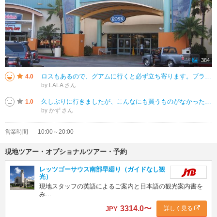
384
ロスもあるので、グアムに行くと必ず立ち寄ります。ブランドブランドの服以外にもABCマートや珍しいおもちゃ屋さんもあり、半日は潰せます。ロスのお店の前にダイソーができましたが、来店している人はほとんど地元の人でした。お腹が空
4.0
by LALA
久しぶりに行きましたが、こんなにも買うものがなかったっけ?という感じでした。バーッと回りましたが、以前よりもお店も少なくて以前の印象とは全く違いました。ハーゲンダッツのマンゴーシャーベットを食べて帰ってきました。目的がある
1.0
by かず
営業時間
10:00～20:00
現地ツアー・オプショナルツアー・予約
レッツゴーサウス南部早廻り（ガイドなし観
光）
現地スタッフの英語によるご案内と日本語の観光案内書を
み...
3314.0
〜
詳しく見る
JPY