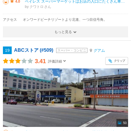
ペイレス スーパーマーケットはお店の入口にたくさん車が止められる駐車場があり、車を止めてすぐに店内に入れます。ちょっと駐車して、ささっと買い物をするようなときには便利なショッピングセンターです。小さい子供連れのお客さんが多
4.0
by クワトロ
アクセス
オンワードビーチリゾートより北進、一つ目信号角。
もっと見る
ABCストア (#509)
19
グアム
スーパー・コンビニ
3.41
クリップ
評価詳細
50