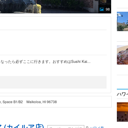
98
ったら必ずここに行きます。おすすめはSushi Kai
...
ハワ
e, Space B1/B2 Waikoloa, HI 96738
 (カイルア店)
ハワイ島