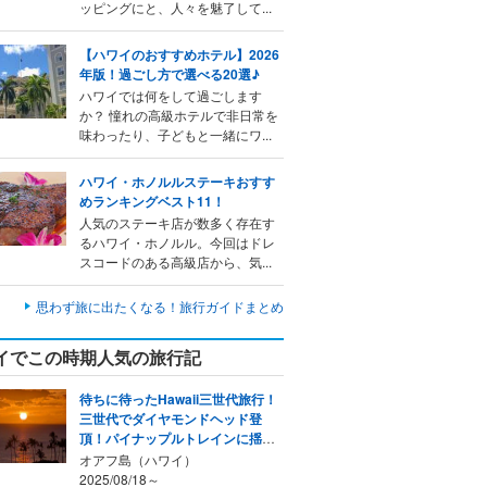
ッピングにと、人々を魅了して...
【ハワイのおすすめホテル】2026
年版！過ごし方で選べる20選♪
ハワイでは何をして過ごします
か？ 憧れの高級ホテルで非日常を
味わったり、子どもと一緒にワ...
ハワイ・ホノルルステーキおすす
めランキングベスト11！
人気のステーキ店が数多く存在す
るハワイ・ホノルル。今回はドレ
スコードのある高級店から、気...
思わず旅に出たくなる！旅行ガイドまとめ
イでこの時期人気の旅行記
待ちに待ったHawaii三世代旅行！
三世代でダイヤモンドヘッド登
頂！パイナップルトレインに揺ら
れて！
オアフ島（ハワイ）
2025/08/18～