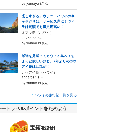
by yamayuriさん
楽しすぎるアウラニ！ハワイのキ
ャラグリは、サービス満点！ヴィ
ラは高額でも満足度高い！
オアフ島（ハワイ）
2025/08/18～
by yamayuriさん
孫達を見送ってカウアイ島へ！ち
ょっと寂しいけど、7年ぶりのカウ
アイ島は活気が！
カウアイ島（ハワイ）
2025/08/18～
by yamayuriさん
ハワイの旅行記一覧を見る
ォートラベルポイントをためよう