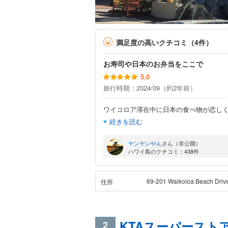
満足度の高いクチコミ（4件）
お寿司や日本のお弁当をここで
5.0
旅行時期：2024/09（約2年前）
ワイコロア滞在中に日本の食べ物が恋しくな
続きを読む
ヤンヤンやん
さん（非公開）
ハワイ島のクチコミ：438件
69-201 Waikoloa Beach Driv
住所
KTAスーパーストア
2