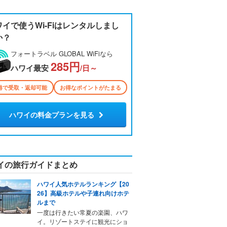
ワイで使うWi-Fiはレンタルしまし
か？
フォートラベル GLOBAL WiFiなら
285円
ハワイ最安
/日～
港で受取・返却可能
お得なポイントがたまる
ハワイの料金プランを見る
イの旅行ガイドまとめ
ハワイ人気ホテルランキング【20
26】高級ホテルや子連れ向けホテ
ルまで
一度は行きたい常夏の楽園、ハワ
イ。リゾートステイに観光にショ